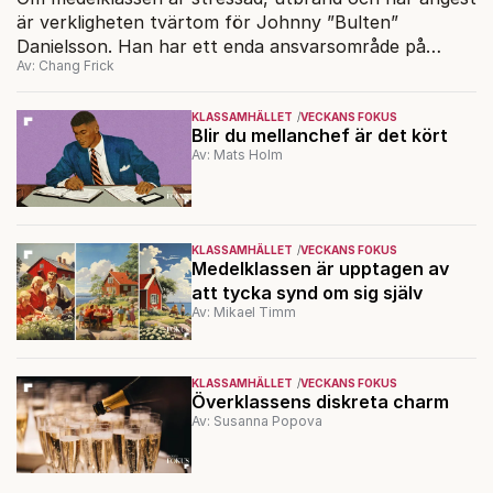
är verkligheten tvärtom för Johnny ”Bulten”
Danielsson. Han har ett enda ansvarsområde på
Av: Chang Frick
jobbet: spola rent i ditt avloppsrör. Det händer att
han blir nedsprutad med bajs, men har det roligare än
HR-chefen som harvar runt med floskler.
KLASSAMHÄLLET
VECKANS FOKUS
Blir du mellanchef är det kört
Av: Mats Holm
KLASSAMHÄLLET
VECKANS FOKUS
Medelklassen är upptagen av
att tycka synd om sig själv
Av: Mikael Timm
KLASSAMHÄLLET
VECKANS FOKUS
Överklassens diskreta charm
Av: Susanna Popova