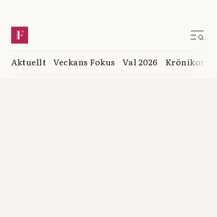
Aktuellt
Veckans Fokus
Val 2026
Krönikor
K