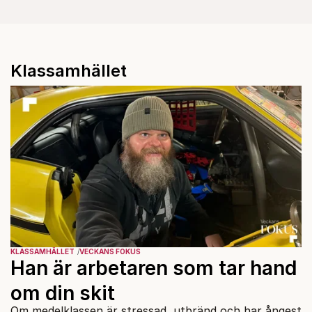
Klassamhället
KLASSAMHÄLLET
VECKANS FOKUS
Han är arbetaren som tar hand
om din skit
Om medelklassen är stressad, utbränd och har ångest