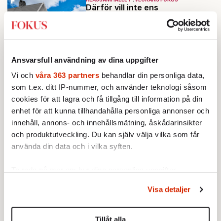
Därför vill inte ens
medelklassen vara medelklass
Av: Johan Hakelius
Mest lästa
Ansvarsfull användning av dina uppgifter
Vi och
våra 363 partners
behandlar din personliga data,
som t.ex. ditt IP-nummer, och använder teknologi såsom
cookies för att lagra och få tillgång till information på din
enhet för att kunna tillhandahålla personliga annonser och
innehåll, annons- och innehållsmätning, åskådarinsikter
och produktutveckling. Du kan själv välja vilka som får
använda din data och i vilka syften.
Ta reda på mer om hur dina personliga uppgifter
behandlas och ställ in dina preferenser i
detaljsektionen
.
STICKET
Visa detaljer
1.
Du kan ändra eller dra tillbaka ditt samtycke när som
Jonathan Norström:
Vad gör vi om polisen inte kan
helst från cookie-förklaringen.
skydda oss?
KRÖNIKA
Tillåt alla