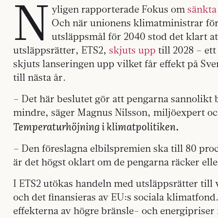
N
yligen rapporterade Fokus om
sänkta
Och när unionens klimatministrar fö
utsläppsmål för 2040 stod det klart a
utsläppsrätter, ETS2,
skjuts upp
till 2028 – et
skjuts lanseringen upp vilket får effekt på Sv
till nästa år.
– Det här beslutet gör att pengarna sannolikt
mindre, säger Magnus Nilsson, miljöexpert och 
Temperaturhöjning i klimatpolitiken.
– Den föreslagna elbilspremien ska till 80 pr
är det högst oklart om de pengarna räcker elle
I ETS2 utökas handeln med utsläppsrätter til
och det finansieras av EU:s sociala klimatfond
effekterna av högre bränsle- och energiprise