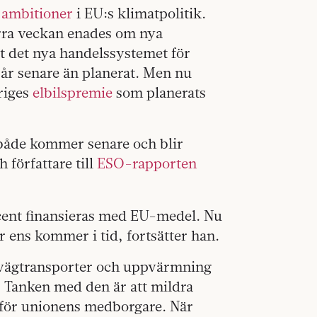
 ambitioner
i EU:s klimatpolitik.
rra veckan enades om nya
tt det nya handelssystemet för
t år senare än planerat. Men nu
eriges
elbilspremie
som planerats
 både kommer senare och blir
författare till
ESO-rapporten
ocent finansieras med EU-medel. Nu
r ens kommer i tid, fortsätter han.
l vägtransporter och uppvärmning
. Tanken med den är att mildra
r för unionens medborgare. När