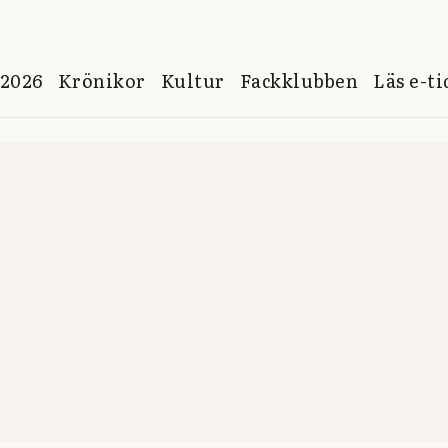
 2026
Krönikor
Kultur
Fackklubben
Läs e-t