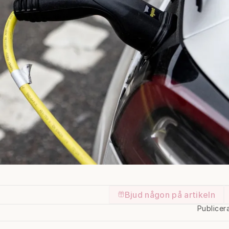
Bjud någon på artikeln
Publicer