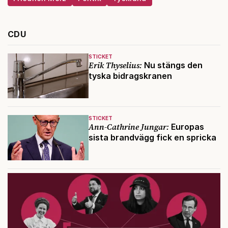
CDU
STICKET
Erik Thyselius:
Nu stängs den
tyska bidragskranen
STICKET
Ann-Cathrine Jungar:
Europas
sista brandvägg fick en spricka