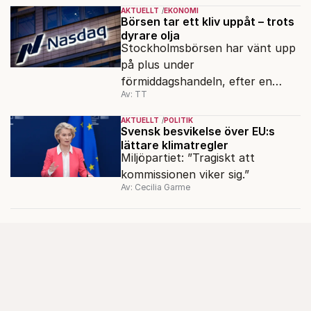
AKTUELLT
EKONOMI
Börsen tar ett kliv uppåt – trots
dyrare olja
Stockholmsbörsen har vänt upp
på plus under
förmiddagshandeln, efter en
Av: TT
inledning nedåt – trots ett högre
oljepris och AI-oro.
AKTUELLT
POLITIK
Svensk besvikelse över EU:s
lättare klimatregler
Miljöpartiet: ”Tragiskt att
kommissionen viker sig.”
Av: Cecilia Garme