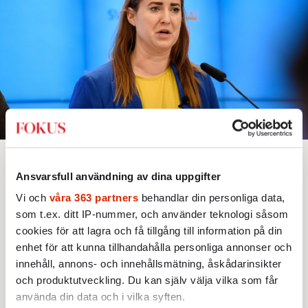
Bjud någon på artikeln
Lyssna
Ansvarsfull användning av dina uppgifter
Text:
Martin Berg
Bild: Viktoria Bank / TT
Publicerad 2026-07-27
Vi och
våra 363 partners
behandlar din personliga data,
som t.ex. ditt IP-nummer, och använder teknologi såsom
F
cookies för att lagra och få tillgång till information på din
örra veckan föreslog EU-
enhet för att kunna tillhandahålla personliga annonser och
kommissionen reviderade regler för
innehåll, annons- och innehållsmätning, åskådarinsikter
hur koldioxidutsläppen ska minska
och produktutveckling. Du kan själv välja vilka som får
framöver. Bryssel står fast vid målet att
använda din data och i vilka syften.