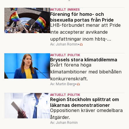
minne blott.
AKTUELLT
INRIKES
Förening för homo- och
bisexuella portas från Pride
LHB-förbundet menar att Pride
inte accepterar avvikande
uppfattningar inom hbtq-
Av: Johan Romin
•
rörelsen. "Vi har inga problem
med transpersoner", säger
AKTUELLT
POLITIK
ordföranden Linn Saarinen.
Bryssels stora klimatdilemma
Svårt förena höga
klimatambitioner med bibehållen
konkurrenskraft.
Av: Martin Berg
•
AKTUELLT
POLITIK
Region Stockholm splittrat om
läkarnas demonstrationer
Oppositionen kräver omedelbara
åtgärder.
Av: Johan Romin