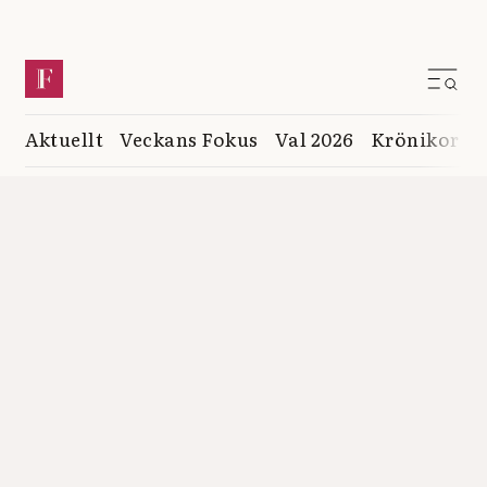
Aktuellt
Veckans Fokus
Val 2026
Krönikor
K