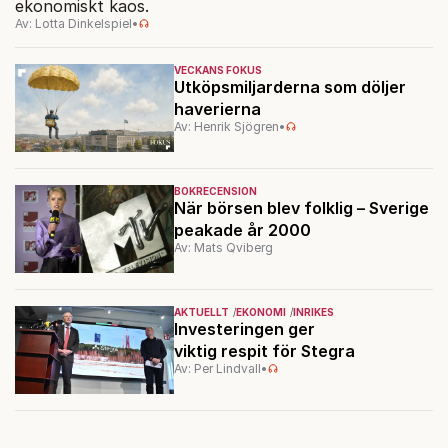
ekonomiskt kaos.
Av: Lotta Dinkelspiel
•
VECKANS FOKUS
Utköpsmiljarderna som döljer
haverierna
Av: Henrik Sjögren
•
BOKRECENSION
När börsen blev folklig – Sverige
peakade år 2000
Av: Mats Qviberg
AKTUELLT
EKONOMI
INRIKES
Investeringen ger
viktig respit för Stegra
Av: Per Lindvall
•