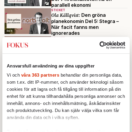
parallell ekonomi
STICKET
Ola Källqvist:
Den gröna
planekonomin Del 5: Stegra –
När facit fanns men
ignorerades
STICKET
Ola Källqvist:
Den gröna
planekonomin Del 4: Northvolt –
prestigeprojektet blev för stort
för att ifrågasättas
Ansvarsfull användning av dina uppgifter
STICKET
Lars Pettersson:
Carl Bildts många
Vi och
våra 363 partners
behandlar din personliga data,
åtaganden
som t.ex. ditt IP-nummer, och använder teknologi såsom
cookies för att lagra och få tillgång till information på din
enhet för att kunna tillhandahålla personliga annonser och
Ladda fler
innehåll, annons- och innehållsmätning, åskådarinsikter
och produktutveckling. Du kan själv välja vilka som får
Mest lästa
använda din data och i vilka syften.
Ta reda på mer om hur dina personliga uppgifter