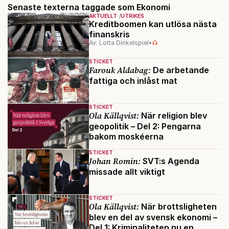
Senaste texterna taggade som Ekonomi
AKTUELLT
UTRIKES
Kreditboomen kan utlösa nästa
finanskris
Av: Lotta Dinkelspiel
•
STICKET
Farouk Aldabag:
De arbetande
fattiga och inlåst mat
STICKET
Ola Källqvist:
När religion blev
geopolitik – Del 2: Pengarna
bakom moskéerna
STICKET
Johan Romin:
SVT:s Agenda
missade allt viktigt
STICKET
Ola Källqvist:
När brottsligheten
blev en del av svensk ekonomi –
Del 1: Kriminaliteten nu en