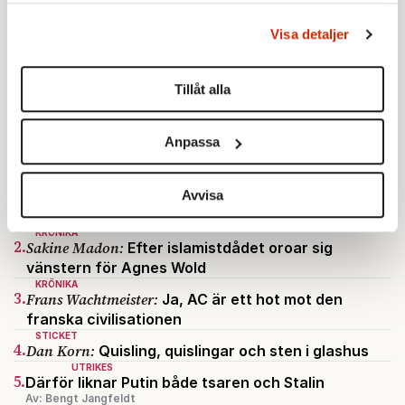
behandlas och ställ in dina preferenser i
detaljsektionen
.
Visa detaljer
Du kan ändra eller dra tillbaka ditt samtycke när som
helst från cookie-förklaringen.
Tillåt alla
Vi använder enhetsidentifierare för att anpassa innehållet
och annonserna till användarna, tillhandahålla funktioner
Anpassa
för sociala medier och analysera vår trafik. Vi
vidarebefordrar även sådana identifierare och annan
STICKET
1.
information från din enhet till de sociala medier och
Bitte Assarmo:
Avvisa
Sagan om den lågbegåvade
ursprungsbefolkningen i Filipstad
annons- och analysföretag som vi samarbetar med.
KRÖNIKA
Dessa kan i sin tur kombinera informationen med annan
2.
Sakine Madon:
Efter islamistdådet oroar sig
information som du har tillhandahållit eller som de har
vänstern för Agnes Wold
samlat in när du har använt deras tjänster.
KRÖNIKA
3.
Frans Wachtmeister:
Ja, AC är ett hot mot den
Om du vill läsa mer om hur vi hanterar personuppgifter
franska civilisationen
kan du göra det
här
.
STICKET
4.
Dan Korn:
Quisling, quislingar och sten i glashus
UTRIKES
5.
Därför liknar Putin både tsaren och Stalin
Av: Bengt Jangfeldt