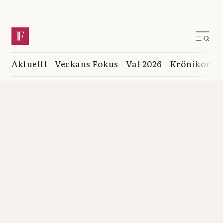
Aktuellt
Veckans Fokus
Val 2026
Krönikor
K