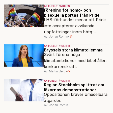
AKTUELLT
INRIKES
Förening för homo- och
bisexuella portas från Pride
LHB-förbundet menar att Pride
inte accepterar avvikande
uppfattningar inom hbtq-
Av: Johan Romin
•
rörelsen. "Vi har inga problem
med transpersoner", säger
AKTUELLT
POLITIK
ordföranden Linn Saarinen.
Bryssels stora klimatdilemma
Svårt förena höga
klimatambitioner med bibehållen
konkurrenskraft.
Av: Martin Berg
•
AKTUELLT
POLITIK
Region Stockholm splittrat om
läkarnas demonstrationer
Oppositionen kräver omedelbara
åtgärder.
Av: Johan Romin