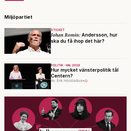
Miljöpartiet
STICKET
Johan Romin:
Andersson, hur
ska du få ihop det här?
POLITIK
VAL 2026
Hur mycket vänsterpolitik tål
Centern?
Av: Erik Hörstadius
•