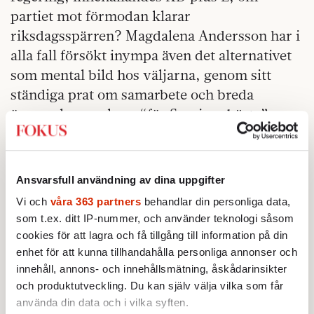
partiet mot förmodan klarar
riksdagsspärren? Magdalena Andersson har i
alla fall försökt inympa även det alternativet
som mental bild hos väljarna, genom sitt
ständiga prat om samarbete och breda
överenskommelser, “för Sveriges bästa”.
Däremot pratas det mindre om vilken politik
vi kan tänkas få med Magdalena Andersson
Ansvarsfull användning av dina uppgifter
som statsminister. Det spretar i såväl små
frågor som stora. En rödgrön röst är att köpa
Vi och
våra 363 partners
behandlar din personliga data,
som t.ex. ditt IP-nummer, och använder teknologi såsom
grisen i säcken, muttras det från Tidöhåll.
cookies för att lagra och få tillgång till information på din
Ändå insisterar väljarkåren i mätning efter
enhet för att kunna tillhandahålla personliga annonser och
mätning på det alternativet, framför den
innehåll, annons- och innehållsmätning, åskådarinsikter
relativa tydligheten och förutsägbarheten i
och produktutveckling. Du kan själv välja vilka som får
Ulf Kristerssons erbjudande.
använda din data och i vilka syften.