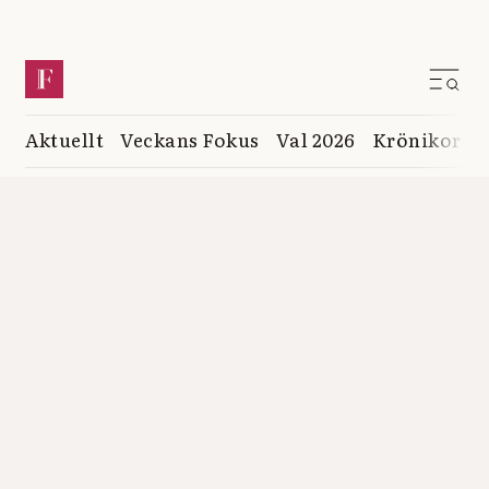
Aktuellt
Veckans Fokus
Val 2026
Krönikor
K