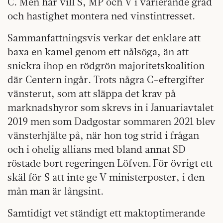
C. Men här vill S, MP och V i varierande grad
och hastighet montera ned vinstintresset.
Sammanfattningsvis verkar det enklare att
baxa en kamel genom ett nålsöga, än att
snickra ihop en rödgrön majoritetskoalition
där Centern ingår. Trots några C-eftergifter
vänsterut, som att släppa det krav på
marknadshyror som skrevs in i Januariavtalet
2019 men som Dadgostar sommaren 2021 blev
vänsterhjälte på, när hon tog strid i frågan
och i ohelig allians med bland annat SD
röstade bort regeringen Löfven. För övrigt ett
skäl för S att inte ge V ministerposter, i den
mån man är långsint.
Samtidigt vet ständigt ett maktoptimerande