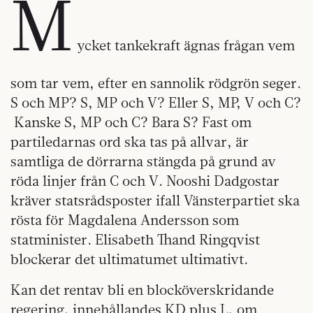
M
ycket tankekraft ägnas frågan vem
som tar vem, efter en sannolik rödgrön seger.
S och MP? S, MP och V? Eller S, MP, V och C?
Kanske S, MP och C? Bara S? Fast om
partiledarnas ord ska tas på allvar, är
samtliga de dörrarna stängda på grund av
röda linjer från C och V. Nooshi Dadgostar
kräver statsrådsposter ifall Vänsterpartiet ska
rösta för Magdalena Andersson som
statminister. Elisabeth Thand Ringqvist
blockerar det ultimatumet ultimativt.
Kan det rentav bli en blocköverskridande
regering, innehållandes KD plus L, om