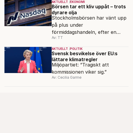
AKTUELLT
EKONOMI
Börsen tar ett kliv uppåt – trots
dyrare olja
Stockholmsbörsen har vänt upp
på plus under
förmiddagshandeln, efter en
Av: TT
inledning nedåt – trots ett högre
oljepris och AI-oro.
AKTUELLT
POLITIK
Svensk besvikelse över EU:s
lättare klimatregler
Miljöpartiet: ”Tragiskt att
kommissionen viker sig.”
Av: Cecilia Garme