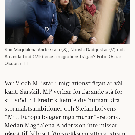
Kan Magdalena Andersson (S), Nooshi Dadgostar (V) och
Amanda Lind (MP) enas i migrationsfrågan? Foto: Oscar
Olsson / TT
Var V och MP står i migrationsfrågan är väl
känt. Särskilt MP verkar fortfarande stå för
sitt stöd till Fredrik Reinfeldts humanitära
stormaktsambitioner och Stefan Löfvens
“Mitt Europa bygger inga murar”-retorik.
Medan Magdalena Andersson inte missar
något tillfälle att förespråka en ytterst stram