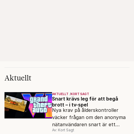
Aktuellt
AKTUELLT
KORT SAGT
Snart krävs leg för att begå
brott – i tv-spel
Nya krav på ålderskontroller
väcker frågan om den anonyma
nätanvändaren snart är ett
Av: Kort Sagt
minne blott.