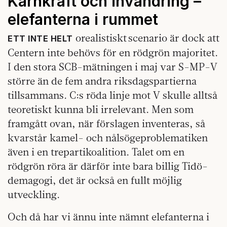
Kärnkraft och invandring –
elefanterna i rummet
orealistiskt scenario är dock att
ETT INTE HELT
Centern inte behövs för en rödgrön majoritet.
I den stora SCB-mätningen i maj var S-MP-V
större än de fem andra riksdagspartierna
tillsammans. C:s röda linje mot V skulle alltså
teoretiskt kunna bli irrelevant. Men som
framgått ovan, när förslagen inventeras, så
kvarstår kamel- och nålsögeproblematiken
även i en trepartikoalition. Talet om en
rödgrön röra är därför inte bara billig Tidö-
demagogi, det är också en fullt möjlig
utveckling.
Och då har vi ännu inte nämnt elefanterna i