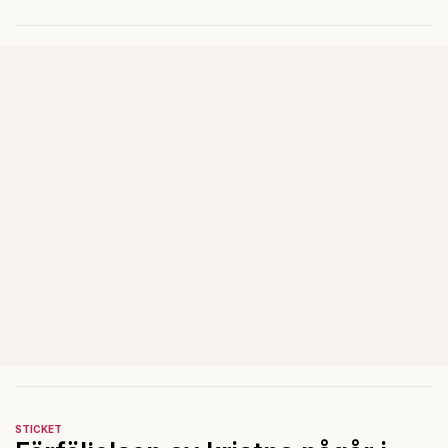
reformer och inflation ska
betalas med lån.
STICKET