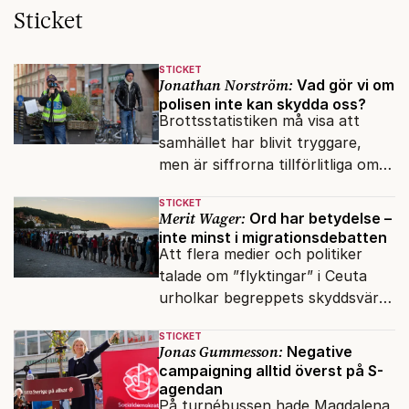
Sticket
STICKET
Jonathan Norström:
Vad gör vi om
polisen inte kan skydda oss?
Brottsstatistiken må visa att
samhället har blivit tryggare,
men är siffrorna tillförlitliga om
många inte ser meningen i att
STICKET
anmäla brott?
Merit Wager:
Ord har betydelse –
inte minst i migrationsdebatten
Att flera medier och politiker
talade om ”flyktingar” i Ceuta
urholkar begreppets skyddsvärde
för dem som faktiskt flyr krig
STICKET
och förföljelse.
Jonas Gummesson:
Negative
campaigning alltid överst på S-
agendan
På turnébussen hade Magdalena