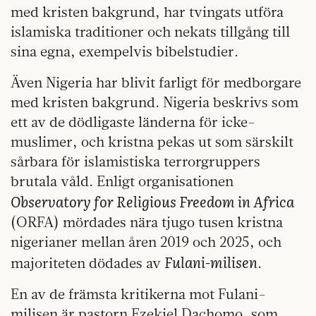
med kristen bakgrund, har tvingats utföra
islamiska traditioner och nekats tillgång till
sina egna, exempelvis bibelstudier.
Även Nigeria har blivit farligt för medborgare
med kristen bakgrund. Nigeria beskrivs som
ett av de dödligaste länderna för icke-
muslimer, och kristna pekas ut som särskilt
sårbara för islamistiska terrorgruppers
brutala våld. Enligt organisationen
Observatory for Religious Freedom in Africa
(ORFA) mördades nära tjugo tusen kristna
nigerianer mellan åren 2019 och 2025, och
Fulani-milisen
majoriteten dödades av
.
En av de främsta kritikerna mot Fulani-
milisen är pastorn Ezekiel Dachomo, som