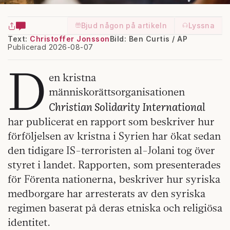
Bjud någon på artikeln
Lyssna
Text:
Christoffer Jonsson
Bild: Ben Curtis / AP
Publicerad 2026-08-07
D
en kristna
människorättsorganisationen
Christian Solidarity International
har publicerat en rapport som beskriver hur
förföljelsen av kristna i Syrien har ökat sedan
den tidigare IS-terroristen al-Jolani tog över
styret i landet. Rapporten, som presenterades
för Förenta nationerna, beskriver hur syriska
medborgare har arresterats av den syriska
regimen baserat på deras etniska och religiösa
identitet.