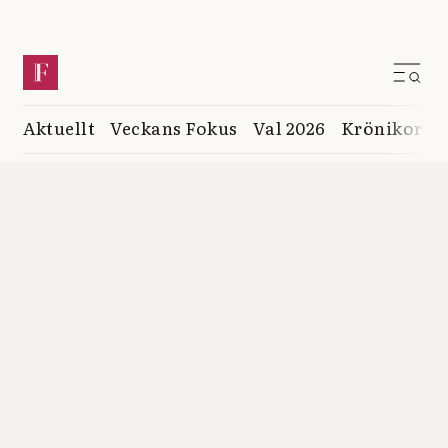
Aktuellt
Veckans Fokus
Val 2026
Krönikor
K