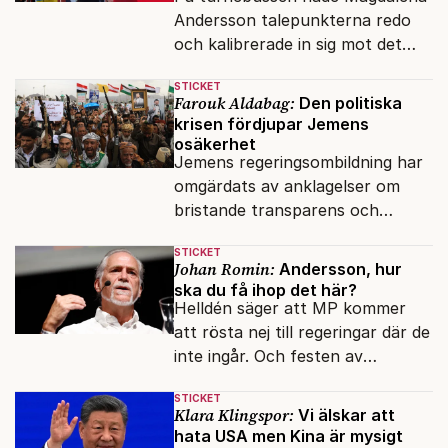
Andersson talepunkterna redo
och kalibrerade in sig mot det
verkliga bytet som en målstyrd
STICKET
robot.
Farouk Aldabag:
Den politiska
krisen fördjupar Jemens
osäkerhet
Jemens regeringsombildning har
omgärdats av anklagelser om
bristande transparens och
oegentligheter kopplade till
STICKET
internationella biståndsmedel.
Johan Romin:
Andersson, hur
ska du få ihop det här?
Helldén säger att MP kommer
att rösta nej till regeringar där de
inte ingår. Och festen av
reformer och inflation ska
STICKET
betalas med lån.
Klara Klingspor:
Vi älskar att
hata USA men Kina är mysigt