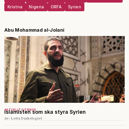
Kristna
Nigeria
ORFA
Syrien
Abu Mohammad al-Jolani
AKTUELLT
UTRIKES
Islamisten som ska styra Syrien
Av: Lotta Dinkelspiel