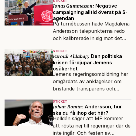
STICKET
och förföljelse.
Jonas Gummesson:
Negative
campaigning alltid överst på S-
agendan
På turnébussen hade Magdalena
Andersson talepunkterna redo
och kalibrerade in sig mot det
verkliga bytet som en målstyrd
STICKET
robot.
Farouk Aldabag:
Den politiska
krisen fördjupar Jemens
osäkerhet
Jemens regeringsombildning har
omgärdats av anklagelser om
bristande transparens och
oegentligheter kopplade till
STICKET
internationella biståndsmedel.
Johan Romin:
Andersson, hur
ska du få ihop det här?
Helldén säger att MP kommer
att rösta nej till regeringar där de
inte ingår. Och festen av