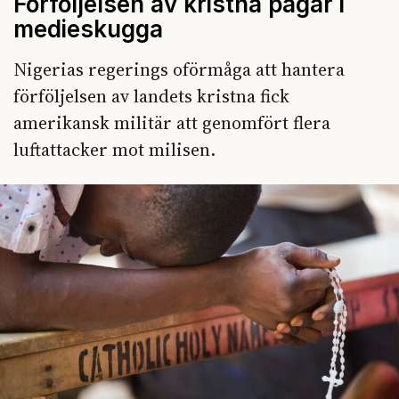
Förföljelsen av kristna pågår i
medieskugga
Nigerias regerings oförmåga att hantera
förföljelsen av landets kristna fick
amerikansk militär att genomfört flera
luftattacker mot milisen.