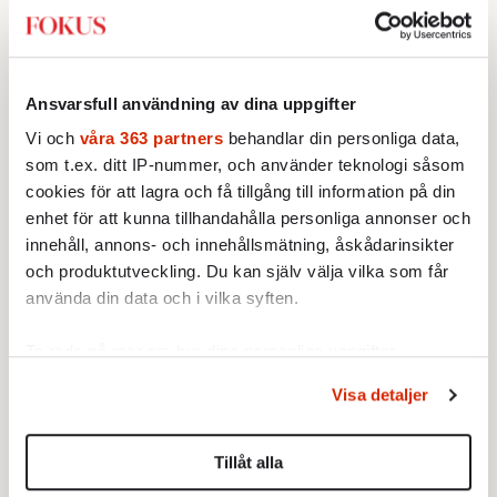
Ansvarsfull användning av dina uppgifter
Vi och
våra 363 partners
behandlar din personliga data,
som t.ex. ditt IP-nummer, och använder teknologi såsom
cookies för att lagra och få tillgång till information på din
enhet för att kunna tillhandahålla personliga annonser och
Testa vår valkompass 2026!
innehåll, annons- och innehållsmätning, åskådarinsikter
och produktutveckling. Du kan själv välja vilka som får
använda din data och i vilka syften.
Testa här!
Ta reda på mer om hur dina personliga uppgifter
behandlas och ställ in dina preferenser i
detaljsektionen
.
Visa detaljer
Du kan ändra eller dra tillbaka ditt samtycke när som
helst från cookie-förklaringen.
Sticket
Tillåt alla
Vi använder enhetsidentifierare för att anpassa innehållet