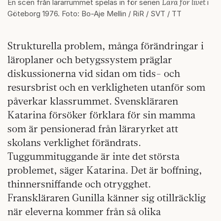
Lära för livet
En scen från lärarrummet spelas in för serien
i
Göteborg 1976. Foto: Bo-Aje Mellin / RiR / SVT / TT
Strukturella problem, många förändringar i
läroplaner och betygssystem präglar
diskussionerna vid sidan om tids- och
resursbrist och en verkligheten utanför som
påverkar klassrummet. Svenskläraren
Katarina försöker förklara för sin mamma
som är pensionerad från läraryrket att
skolans verklighet förändrats.
Tuggummituggande är inte det största
problemet, säger Katarina. Det är boffning,
thinnersniffande och otrygghet.
Franskläraren Gunilla känner sig otillräcklig
när eleverna kommer från så olika