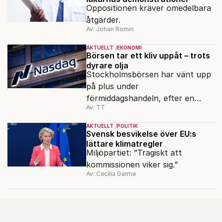
Oppositionen kräver omedelbara
åtgärder.
Av: Johan Romin
AKTUELLT
EKONOMI
Börsen tar ett kliv uppåt – trots
dyrare olja
Stockholmsbörsen har vänt upp
på plus under
förmiddagshandeln, efter en
Av: TT
inledning nedåt – trots ett högre
oljepris och AI-oro.
AKTUELLT
POLITIK
Svensk besvikelse över EU:s
lättare klimatregler
Miljöpartiet: ”Tragiskt att
kommissionen viker sig.”
Av: Cecilia Garme