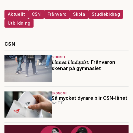
Aktuellt
CSN
Frånvaro
Skola
Studiebidrag
Utbildning
CSN
STICKET
Linnea Lindquist:
Frånvaron
skenar på gymnasiet
EKONOMI
Så mycket dyrare blir CSN-lånet
Av: TT