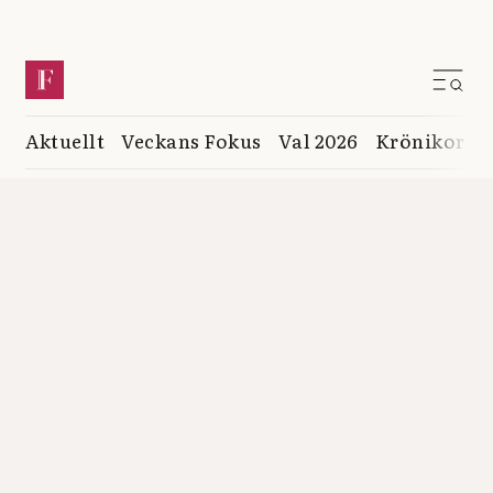
Aktuellt
Veckans Fokus
Val 2026
Krönikor
K