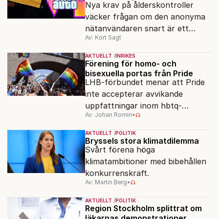
Nya krav på ålderskontroller
väcker frågan om den anonyma
nätanvändaren snart är ett
Av: Kort Sagt
minne blott.
AKTUELLT
INRIKES
Förening för homo- och
bisexuella portas från Pride
LHB-förbundet menar att Pride
inte accepterar avvikande
uppfattningar inom hbtq-
Av: Johan Romin
•
rörelsen. "Vi har inga problem
med transpersoner", säger
AKTUELLT
POLITIK
ordföranden Linn Saarinen.
Bryssels stora klimatdilemma
Svårt förena höga
klimatambitioner med bibehållen
konkurrenskraft.
Av: Martin Berg
•
AKTUELLT
POLITIK
Region Stockholm splittrat om
läkarnas demonstrationer