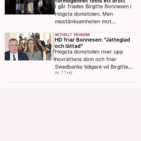
förmögenhet finns ett brott
I går friades Birgitte Bonnesen i
Högsta domstolen. Men
misstänksamheten mot
direktörer lever vidare i medierna.
AKTUELLT
EKONOMI
HD friar Bonnesen: ”Jätteglad
och lättad”
Högsta domstolen river upp
hovrättens dom och friar
Swedbanks tidigare vd Birgitte
Av: TT
•
Bonnesen från alla
brottsmisstankar.