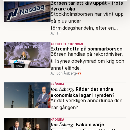
Börsen tar ett kliv uppåt – trots
Dessa kan i sin tur kombinera informationen med annan
dyrare olja
information som du har tillhandahållit eller som de har
Stockholmsbörsen har vänt upp
samlat in när du har använt deras tjänster.
på plus under
Om du vill läsa mer om hur vi hanterar personuppgifter
förmiddagshandeln, efter en
kan du göra det
här
.
Av: TT
inledning nedåt – trots ett högre
oljepris och AI-oro.
AKTUELLT
EKONOMI
Extremhetta på sommarbörsen
Börsen handlas på rekordnivåer,
till synes obekymrad om krig och
annat elände.
Av: Jon Åsberg
•
KRÖNIKA
Jon Åsberg:
Råder det andra
ekonomiska lagar i rymden?
Är det verkligen annorlunda den
här gången?
KRÖNIKA
Jon Åsberg:
Bakom varje