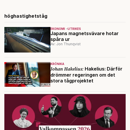
höghastighetståg
EKONOMI
UTRIKES
Japans magnetsvävare hotar
spåra ur
Av: Jon Thunqvist
KRÖNIKA
Johan Hakelius:
Hakelius: Därför
drömmer regeringen om det
stora tågprojektet