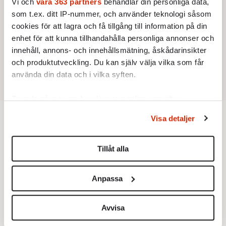
Vi och
våra 363 partners
behandlar din personliga data,
som t.ex. ditt IP-nummer, och använder teknologi såsom
cookies för att lagra och få tillgång till information på din
enhet för att kunna tillhandahålla personliga annonser och
innehåll, annons- och innehållsmätning, åskådarinsikter
och produktutveckling. Du kan själv välja vilka som får
använda din data och i vilka syften.
Ta reda på mer om hur dina personliga uppgifter
behandlas och ställ in dina preferenser i
detaljsektionen
.
Visa detaljer
Du kan ändra eller dra tillbaka ditt samtycke när som
Ekonomi
helst från cookie-förklaringen.
Tillåt alla
EKONOMI
MINNESORD
Vi använder enhetsidentifierare för att anpassa innehållet
Hans lugn tog storföretagen
och annonserna till användarna, tillhandahålla funktioner
genom djupa kriser
Anpassa
Företagsledaren Björn Svedberg
för sociala medier och analysera vår trafik. Vi
dog den 25 juni, 88 år gammal.
vidarebefordrar även sådana identifierare och annan
Av: Jon Åsberg
•
information från din enhet till de sociala medier och
Avvisa
annons- och analysföretag som vi samarbetar med.
AKTUELLT
EKONOMI