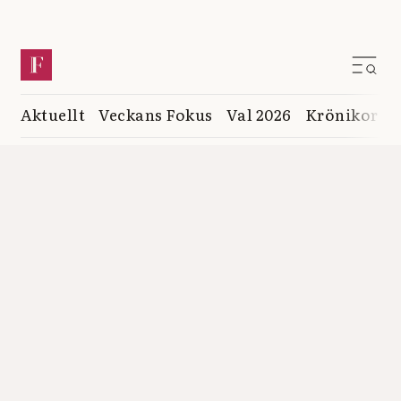
Aktuellt
Veckans Fokus
Val 2026
Krönikor
K