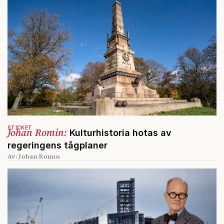
STICKET
Johan Romin:
Kulturhistoria hotas av
regeringens tågplaner
Av: Johan Romin