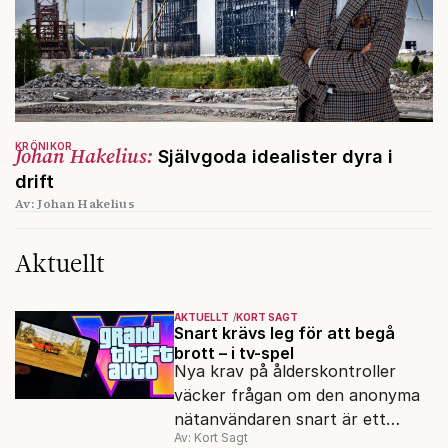
KRÖNIKOR
Johan Hakelius:
Självgoda idealister dyra i
drift
Av: Johan Hakelius
Aktuellt
AKTUELLT
KORT SAGT
Snart krävs leg för att begå
brott – i tv-spel
Nya krav på ålderskontroller
väcker frågan om den anonyma
nätanvändaren snart är ett
Av: Kort Sagt
minne blott.