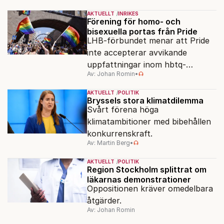
AKTUELLT
INRIKES
Förening för homo- och
bisexuella portas från Pride
LHB-förbundet menar att Pride
inte accepterar avvikande
uppfattningar inom hbtq-
Av: Johan Romin
•
rörelsen. "Vi har inga problem
med transpersoner", säger
AKTUELLT
POLITIK
ordföranden Linn Saarinen.
Bryssels stora klimatdilemma
Svårt förena höga
klimatambitioner med bibehållen
konkurrenskraft.
Av: Martin Berg
•
AKTUELLT
POLITIK
Region Stockholm splittrat om
läkarnas demonstrationer
Oppositionen kräver omedelbara
åtgärder.
Av: Johan Romin