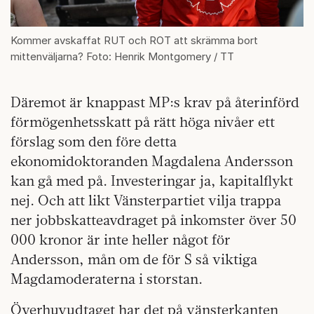
Kommer avskaffat RUT och ROT att skrämma bort
mittenväljarna? Foto: Henrik Montgomery / TT
Däremot är knappast MP:s krav på återinförd
förmögenhetsskatt på rätt höga nivåer ett
förslag som den före detta
ekonomidoktoranden Magdalena Andersson
kan gå med på. Investeringar ja, kapitalflykt
nej. Och att likt Vänsterpartiet vilja trappa
ner jobbskatteavdraget på inkomster över 50
000 kronor är inte heller något för
Andersson, mån om de för S så viktiga
Magdamoderaterna i storstan.
Överhuvudtaget har det på vänsterkanten