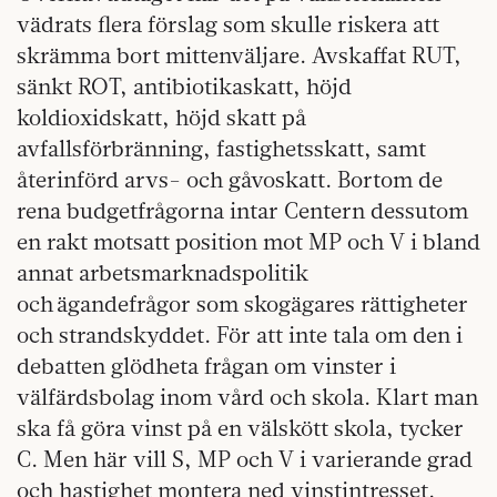
vädrats flera förslag som skulle riskera att
skrämma bort mittenväljare. Avskaffat RUT,
sänkt ROT, antibiotikaskatt, höjd
koldioxidskatt, höjd skatt på
avfallsförbränning, fastighetsskatt, samt
återinförd arvs- och gåvoskatt. Bortom de
rena budgetfrågorna intar Centern dessutom
en rakt motsatt position mot MP och V i bland
annat arbetsmarknadspolitik
och ägandefrågor som skogägares rättigheter
och strandskyddet. För att inte tala om den i
debatten glödheta frågan om vinster i
välfärdsbolag inom vård och skola. Klart man
ska få göra vinst på en välskött skola, tycker
C. Men här vill S, MP och V i varierande grad
och hastighet montera ned vinstintresset.