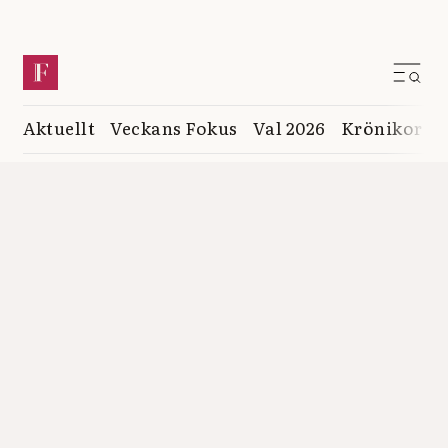
Aktuellt
Veckans Fokus
Val 2026
Krönikor
K