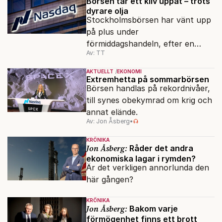
Börsen tar ett kliv uppåt – trots
dyrare olja
Stockholmsbörsen har vänt upp
på plus under
förmiddagshandeln, efter en
Av: TT
inledning nedåt – trots ett högre
oljepris och AI-oro.
AKTUELLT
EKONOMI
Extremhetta på sommarbörsen
Börsen handlas på rekordnivåer,
till synes obekymrad om krig och
annat elände.
Av: Jon Åsberg
•
KRÖNIKA
Jon Åsberg:
Råder det andra
ekonomiska lagar i rymden?
Är det verkligen annorlunda den
här gången?
KRÖNIKA
Jon Åsberg:
Bakom varje
förmögenhet finns ett brott