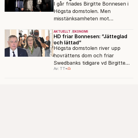
I går friades Birgitte Bonnesen i
Högsta domstolen. Men
misstänksamheten mot
direktörer lever vidare i medierna.
AKTUELLT
EKONOMI
HD friar Bonnesen: ”Jätteglad
och lättad”
Högsta domstolen river upp
hovrättens dom och friar
Swedbanks tidigare vd Birgitte
Av: TT
•
Bonnesen från alla
brottsmisstankar.