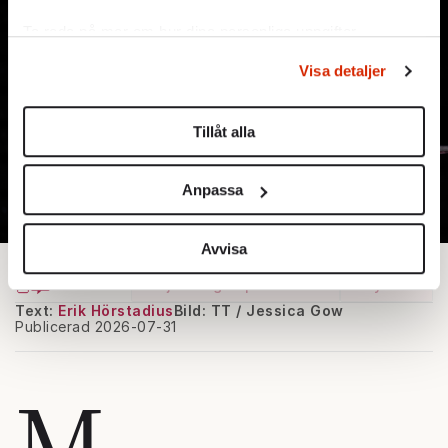
Ta reda på mer om hur dina personliga uppgifter
behandlas och ställ in dina preferenser i
detaljsektionen
.
Visa detaljer
Du kan ändra eller dra tillbaka ditt samtycke när som
helst från cookie-förklaringen.
Tillåt alla
Vi använder enhetsidentifierare för att anpassa innehållet
och annonserna till användarna, tillhandahålla funktioner
Anpassa
för sociala medier och analysera vår trafik. Vi
vidarebefordrar även sådana identifierare och annan
information från din enhet till de sociala medier och
Avvisa
annons- och analysföretag som vi samarbetar med.
Bjud någon på artikeln
Lyssna
Dessa kan i sin tur kombinera informationen med annan
Text:
Erik Hörstadius
Bild: TT / Jessica Gow
information som du har tillhandahållit eller som de har
Publicerad 2026-07-31
samlat in när du har använt deras tjänster.
Om du vill läsa mer om hur vi hanterar personuppgifter
M
kan du göra det
här
.