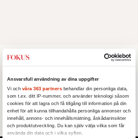
POLITIK
VAL 2026
Hur mycket vänsterpolitik tål
Ansvarsfull användning av dina uppgifter
Centern?
Vi och
våra 363 partners
behandlar din personliga data,
Bakom regeringsfrågan finns stora konflikter
som t.ex. ditt IP-nummer, och använder teknologi såsom
cookies för att lagra och få tillgång till information på din
om skatter, vinster i välfärden, migration
enhet för att kunna tillhandahålla personliga annonser och
och energi. Avståndet mellan C och de
innehåll, annons- och innehållsmätning, åskådarinsikter
rödgröna partierna är fortfarande stort.
och produktutveckling. Du kan själv välja vilka som får
använda din data och i vilka syften.