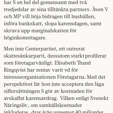
har S en hel del gemensamt med två
tredjedelar av sina tilltänkta partners. Även V
och MP vill höja bidragen till hushållen,
införa bankskatt, slopa karensdagen, samt
skruva upp marginalskatten för
höginkomsttagare.
Men inte Centerpartiet, ett outrerat
skattesänkarparti, dessutom starkt profilerat
som företagarvänligt. Elisabeth Thand
Ringqvist har rentav varit vd för
intresseorganisationen Företagarna. Med det
perspektivet lär hon inte acceptera den låga
siffersättningen S gör av kostnaden för
avskaffat karensavdrag. Vilken enligt Svenskt
Näringsliv, om samhällskostnader
inkluderas, drar iväg uppemot 40 miljarder.