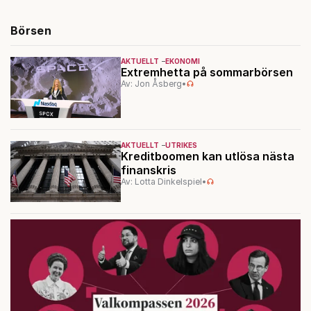
Börsen
AKTUELLT
EKONOMI
Extremhetta på sommarbörsen
Av: Jon Åsberg
•
AKTUELLT
UTRIKES
Kreditboomen kan utlösa nästa
finanskris
Av: Lotta Dinkelspiel
•