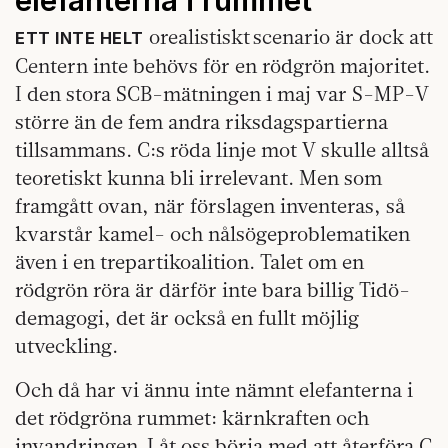
orealistiskt scenario är dock att
ETT INTE HELT
Centern inte behövs för en rödgrön majoritet.
I den stora SCB-mätningen i maj var S-MP-V
större än de fem andra riksdagspartierna
tillsammans. C:s röda linje mot V skulle alltså
teoretiskt kunna bli irrelevant. Men som
framgått ovan, när förslagen inventeras, så
kvarstår kamel- och nålsögeproblematiken
även i en trepartikoalition. Talet om en
rödgrön röra är därför inte bara billig Tidö-
demagogi, det är också en fullt möjlig
utveckling.
Och då har vi ännu inte nämnt elefanterna i
det rödgröna rummet: kärnkraften och
invandringen. Låt oss börja med att återföra C