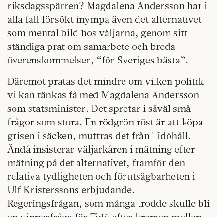
riksdagsspärren? Magdalena Andersson har i
alla fall försökt inympa även det alternativet
som mental bild hos väljarna, genom sitt
ständiga prat om samarbete och breda
överenskommelser, “för Sveriges bästa”.
Däremot pratas det mindre om vilken politik
vi kan tänkas få med Magdalena Andersson
som statsminister. Det spretar i såväl små
frågor som stora. En rödgrön röst är att köpa
grisen i säcken, muttras det från Tidöhåll.
Ändå insisterar väljarkåren i mätning efter
mätning på det alternativet, framför den
relativa tydligheten och förutsägbarheten i
Ulf Kristerssons erbjudande.
Regeringsfrågan, som många trodde skulle bli
en vinnarfråga för Tidö efter kramen mellan