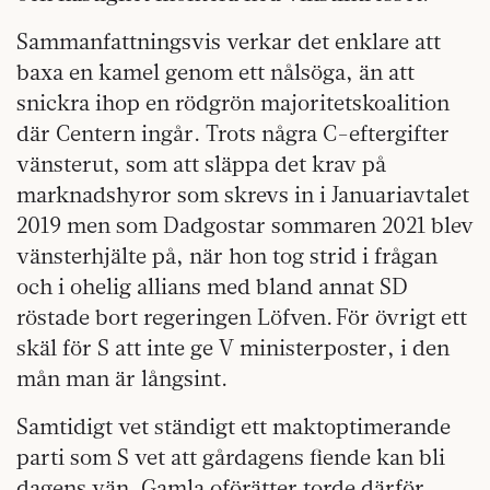
Sammanfattningsvis verkar det enklare att
baxa en kamel genom ett nålsöga, än att
snickra ihop en rödgrön majoritetskoalition
där Centern ingår. Trots några C-eftergifter
vänsterut, som att släppa det krav på
marknadshyror som skrevs in i Januariavtalet
2019 men som Dadgostar sommaren 2021 blev
vänsterhjälte på, när hon tog strid i frågan
och i ohelig allians med bland annat SD
röstade bort regeringen Löfven. För övrigt ett
skäl för S att inte ge V ministerposter, i den
mån man är långsint.
Samtidigt vet ständigt ett maktoptimerande
parti som S vet att gårdagens fiende kan bli
dagens vän. Gamla oförätter torde därför