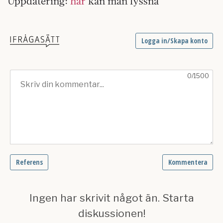
Uppdatering:
här
kan man lyssna