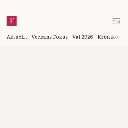
Aktuellt
Veckans Fokus
Val 2026
Krönikor
K