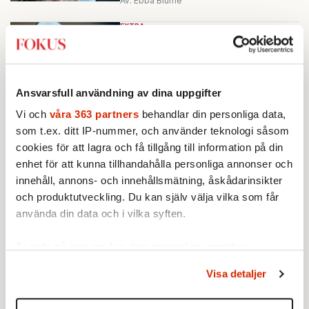
Av: Ebba Blume
EXTRA
Veckan som kommer
Det viktigaste att ha koll på
under veckan.
Av: Redaktionen
Ansvarsfull användning av dina uppgifter
EXTRA
Vi och
våra 363 partners
behandlar din personliga data,
Veckan som kommer
Det viktigaste att ha koll på
som t.ex. ditt IP-nummer, och använder teknologi såsom
under veckan.
cookies för att lagra och få tillgång till information på din
Av: Redaktionen
enhet för att kunna tillhandahålla personliga annonser och
innehåll, annons- och innehållsmätning, åskådarinsikter
EXTRA
Antihjälten som löser vårdkrisen
och produktutveckling. Du kan själv välja vilka som får
I dag kom ett nytt nummer av
använda din data och i vilka syften.
Fokus. Spana in innehållet i
veckans tidning!
Ta reda på mer om hur dina personliga uppgifter
Av: Redaktionen
behandlas och ställ in dina preferenser i
detaljsektionen
.
Visa detaljer
Du kan ändra eller dra tillbaka ditt samtycke när som
EKONOMI
EXTRA
Då får du tillbaka på skatten
helst från cookie-förklaringen.
Här är de viktigaste datumen