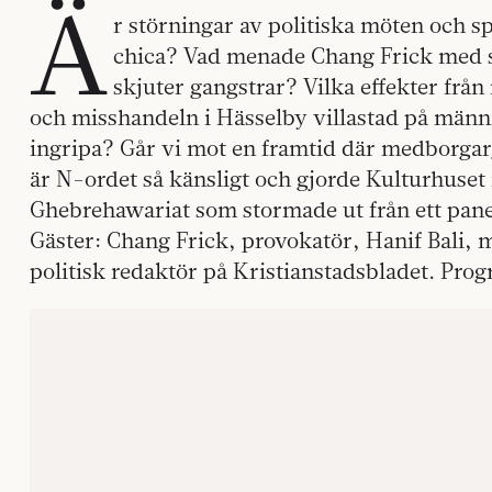
Ä
r störningar av politiska möten och s
chica? Vad menade Chang Frick med 
skjuter gangstrar? Vilka effekter frå
och misshandeln i Hässelby villastad på männi
ingripa? Går vi mot en framtid där medborgar
är N-ordet så känsligt och gjorde Kulturhuset 
Ghebrehawariat som stormade ut från ett pan
Gäster: Chang Frick, provokatör, Hanif Bali, 
politisk redaktör på Kristianstadsbladet. Pro