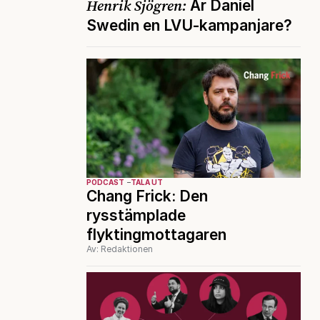
Henrik Sjögren:
Är Daniel
Swedin en LVU-kampanjare?
PODCAST
TALA UT
Chang Frick: Den
rysstämplade
flyktingmottagaren
Av: Redaktionen