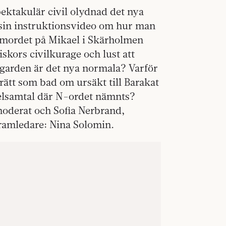
pektakulär civil olydnad det nya
sin instruktionsvideo om hur man
n mordet på Mikael i Skärholmen
skors civilkurage och lust att
garden är det nya normala? Varför
rätt som bad om ursäkt till Barakat
elsamtal där N-ordet nämnts?
moderat och Sofia Nerbrand,
gramledare: Nina Solomin.