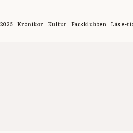
 2026
Krönikor
Kultur
Fackklubben
Läs e-t