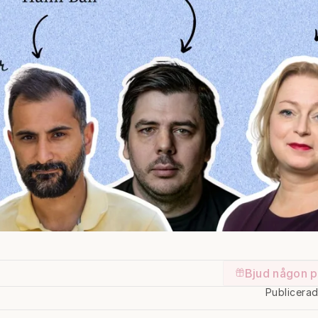
Bjud någon p
Publicera