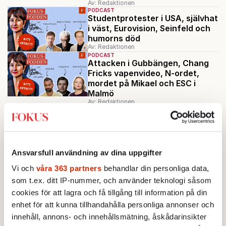
Av: Redaktionen
PODCAST
Studentprotester i USA, självhat
i väst, Eurovision, Seinfeld och
humorns död
Av: Redaktionen
PODCAST
Attacken i Gubbängen, Chang
Fricks vapenvideo, N-ordet,
mordet på Mikael och ESC i
Malmö
Av: Redaktionen
PODCAST
57: Benny Fredriksson, Metoo,
kulturvärldens flockbeteende,
klimataktivism och skamliga
köksrenoveringar
Ansvarsfull användning av dina uppgifter
Av: Redaktionen
PODCAST
Vi och
våra 363 partners
behandlar din personliga data,
56. Dick Erixon mot Bryssel,
Magdalena Anderssons långa
som t.ex. ditt IP-nummer, och använder teknologi såsom
handslag, könsbyteslagen,
cookies för att lagra och få tillgång till information på din
Jimmie äger
enhet för att kunna tillhandahålla personliga annonser och
hyrorna,bidragssverige
innehåll, annons- och innehållsmätning, åskådarinsikter
Av: Redaktionen