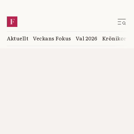
Aktuellt
Veckans Fokus
Val 2026
Krönikor
K