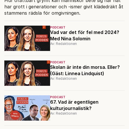
Hur ofattbart grymt kan människor bete sig när hat
har grott i generationer och -ismer givit klädedräkt åt
stammens rädsla för omgivningen.
PODCAST
Vad var det för fel med 2024?
Med Nina Solomin
Av: Redaktionen
PODCAST
Skolan är inte din morsa. Eller?
(Gäst: Linnea Lindquist)
Av: Redaktionen
PODCAST
67. Vad är egentligen
kulturjournalistik?
Av: Redaktionen