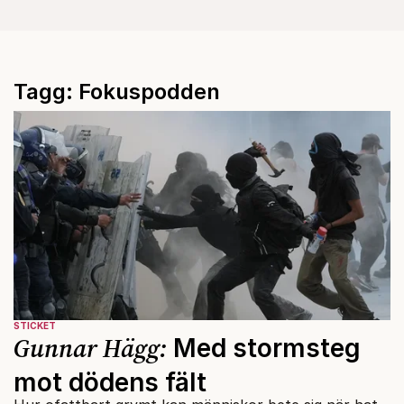
Tagg: Fokuspodden
STICKET
Gunnar Hägg:
Med stormsteg
mot dödens fält