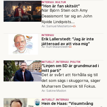
fascinationen för Homeros
INTERVJU
KULTUR
klassiska epos.
”Hon är fan skitsöt”
När Björn Stein och Amy
Deasismont tar sig an John
Ajvide Lindqvists
Av: Samuel Mesterton
•
sjöjungfruhistoria ”Sommaren
1985” korsas Saltkråkan med
INTERVJU
Stephen King.
Erik Lallerstedt: ”Jag är inte
jätteroad av att visa mig”
Av: Kurt Mälarstedt
•
AKTUELLT
INTERVJU
POLITIK
”Linjen om SD är grundmurad i
mitt parti”
Det är svårt att förhålla sig till
det som sägs i skuggorna, säger
Muharrem Demirok till Fokus.
Av: Sakine Madon
AKTUELLT
INTERVJU
Hein de Haas: ”Visumtvång