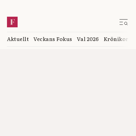
Aktuellt
Veckans Fokus
Val 2026
Krönikor
K