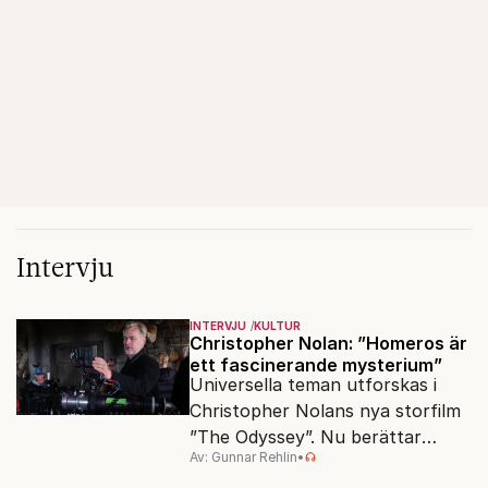
Intervju
INTERVJU
KULTUR
Christopher Nolan: ”Homeros är
ett fascinerande mysterium”
Universella teman utforskas i
Christopher Nolans nya storfilm
”The Odyssey”. Nu berättar
Av: Gunnar Rehlin
•
stjärnregissören om