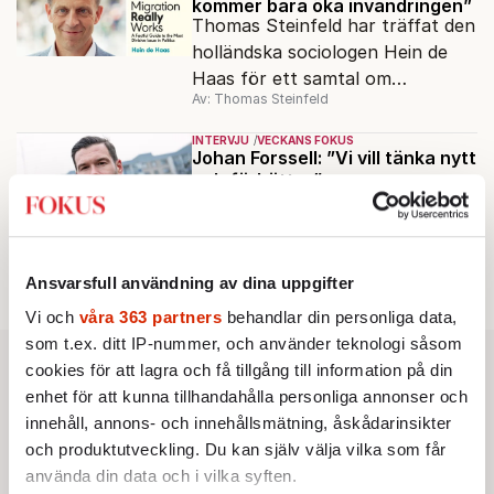
kommer bara öka invandringen”
Thomas Steinfeld har träffat den
holländska sociologen Hein de
Haas för ett samtal om
Av: Thomas Steinfeld
migrationens myter.
INTERVJU
VECKANS FOKUS
Johan Forssell: ”Vi vill tänka nytt
och förbättra”
Från att betala ut så mycket
som möjligt. Till bästa kvalitet för
pengarna. Det är målet för den
Av: Bengt G Nilsson
nya biståndspolitiken, enligt
Ansvarsfull användning av dina uppgifter
biståndsminister Johan Forssell
Vi och
våra 363 partners
behandlar din personliga data,
(M).
som t.ex. ditt IP-nummer, och använder teknologi såsom
cookies för att lagra och få tillgång till information på din
enhet för att kunna tillhandahålla personliga annonser och
innehåll, annons- och innehållsmätning, åskådarinsikter
och produktutveckling. Du kan själv välja vilka som får
använda din data och i vilka syften.