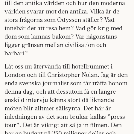
till den antika världen och hur den moderna
världen svarar mot den antika. Vilka är de
stora frågorna som Odyssén ställer? Vad
innebär det att resa hem? Vad gör krig med
dom som lämnas bakom? Var någonstans
ligger gränsen mellan civilisation och
barbari?
Låt oss nu återvända till hotellrummet i
London och till Christopher Nolan. Jag är den
enda svenska journalist som får träffa honom
denna dag, och att dessutom få en längre
enskild intervju känns stort då liknande
möten blir alltmer sällsynta. Det här är
inledningen av det som brukar kallas ”press
tour”. Det är viktigt att sälja in filmen. Den
har en budget på 250 miljoner dollar och