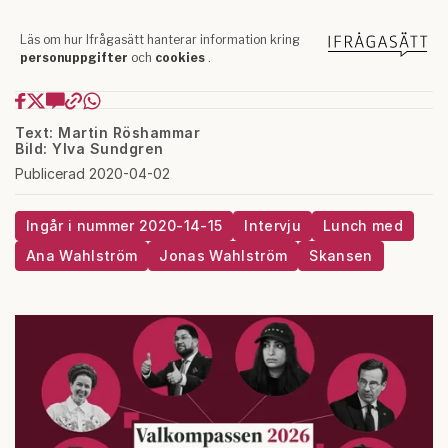
Text: Martin Röshammar
Bild: Ylva Sundgren
Publicerad 2020-04-02
Ingår i nummer 2020-14-15
Intervju
Lunch med
Ana Wahlström
Jonas Wahlström
Skansen