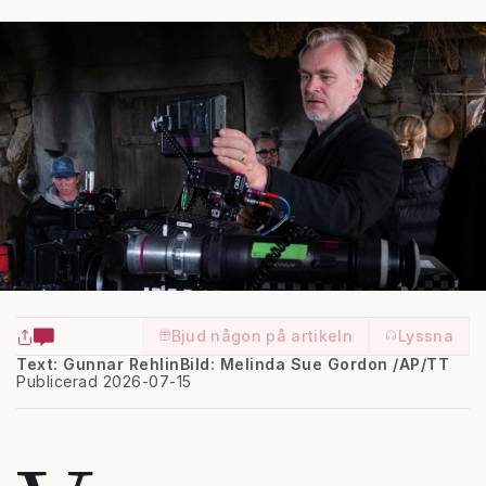
Bjud någon på artikeln
Lyssna
Text: Gunnar Rehlin
Bild: Melinda Sue Gordon /AP/TT
Publicerad 2026-07-15