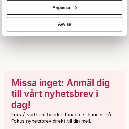
och annonserna till användarna, tillhandahålla funktioner
Anpassa
för sociala medier och analysera vår trafik. Vi
vidarebefordrar även sådana identifierare och annan
information från din enhet till de sociala medier och
Avvisa
annons- och analysföretag som vi samarbetar med.
Dessa kan i sin tur kombinera informationen med annan
information som du har tillhandahållit eller som de har
samlat in när du har använt deras tjänster.
Om du vill läsa mer om hur vi hanterar personuppgifter
kan du göra det
här
.
Missa inget: Anmäl dig
till vårt nyhetsbrev i
dag!
Förstå vad som händer. Innan det händer. Få
Fokus nyhetsbrev direkt till din mejl.