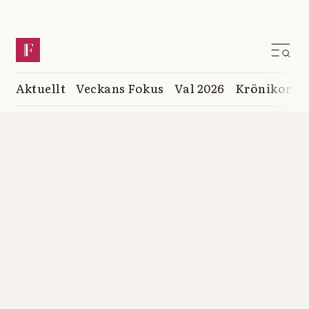
Aktuellt
Veckans Fokus
Val 2026
Krönikor
K