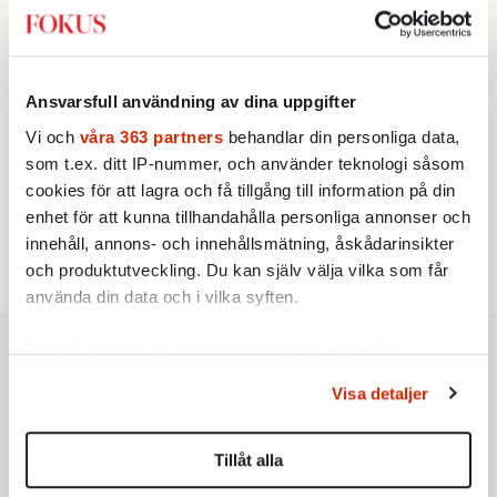
2.
Sakine Madon:
Efter islamistdådet oroar sig
vänstern för Agnes Wold
UTRIKES
3.
Därför liknar Putin både tsaren och Stalin
Av: Bengt Jangfeldt
Ansvarsfull användning av dina uppgifter
KRÖNIKA
4.
Johan Hakelius:
DN-rubriken visar vad som sägs
Vi och
våra 363 partners
behandlar din personliga data,
mellan raderna
som t.ex. ditt IP-nummer, och använder teknologi såsom
STICKET
5.
cookies för att lagra och få tillgång till information på din
Johan Romin:
Varför ställs aldrig dessa frågor?
STICKET
enhet för att kunna tillhandahålla personliga annonser och
6.
Dan Korn:
Quisling, quislingar och sten i glashus
innehåll, annons- och innehållsmätning, åskådarinsikter
och produktutveckling. Du kan själv välja vilka som får
använda din data och i vilka syften.
Ta reda på mer om hur dina personliga uppgifter
behandlas och ställ in dina preferenser i
detaljsektionen
.
Visa detaljer
Du kan ändra eller dra tillbaka ditt samtycke när som
helst från cookie-förklaringen.
Tillåt alla
Vi använder enhetsidentifierare för att anpassa innehållet