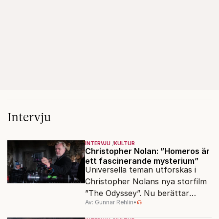
Intervju
INTERVJU
KULTUR
Christopher Nolan: ”Homeros är
ett fascinerande mysterium”
Universella teman utforskas i
Christopher Nolans nya storfilm
”The Odyssey”. Nu berättar
Av: Gunnar Rehlin
•
stjärnregissören om
fascinationen för Homeros