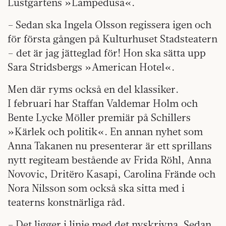
Lustgartens »Lampedusa«.
– Sedan ska Ingela Olsson regissera igen och
för första gången på Kulturhuset Stadsteatern
– det är jag jätteglad för! Hon ska sätta upp
Sara Stridsbergs »American Hotel«.
Men där ryms också en del klassiker.
I februari har Staffan Valdemar Holm och
Bente Lycke Möller premiär på Schillers
»Kärlek och politik«. En annan nyhet som
Anna Takanen nu presenterar är ett sprillans
nytt regiteam bestående av Frida Röhl, Anna
Novovic, Dritëro Kasapi, Carolina Frände och
Nora Nilsson som också ska sitta med i
teaterns konstnärliga råd.
– Det ligger i linje med det nyskrivna. Sedan