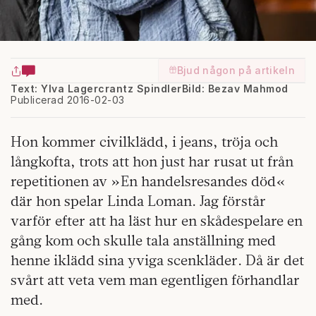
Bjud någon på artikeln
Text: Ylva Lagercrantz Spindler
Bild: Bezav Mahmod
Publicerad 2016-02-03
Hon kommer civilklädd, i jeans, tröja och
långkofta, trots att hon just har rusat ut från
repetitionen av »En handelsresandes död«
där hon spelar Linda Loman. Jag förstår
varför efter att ha läst hur en skådespelare en
gång kom och skulle tala anställning med
henne iklädd sina yviga scenkläder. Då är det
svårt att veta vem man egentligen förhandlar
med.