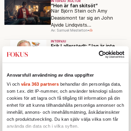
INTERVJU
KULTUR
klassiska epos.
”Hon är fan skitsöt”
När Björn Stein och Amy
Deasismont tar sig an John
Ajvide Lindqvists
Av: Samuel Mesterton
•
sjöjungfruhistoria ”Sommaren
1985” korsas Saltkråkan med
INTERVJU
Stephen King.
Erik Lallerstedt: ”Jag är inte
jätteroad av att visa mig”
Av: Kurt Mälarstedt
•
AKTUELLT
INTERVJU
POLITIK
Ansvarsfull användning av dina uppgifter
”Linjen om SD är grundmurad i
mitt parti”
Vi och
våra 363 partners
behandlar din personliga data,
Det är svårt att förhålla sig till
som t.ex. ditt IP-nummer, och använder teknologi såsom
det som sägs i skuggorna, säger
cookies för att lagra och få tillgång till information på din
Muharrem Demirok till Fokus.
enhet för att kunna tillhandahålla personliga annonser och
Av: Sakine Madon
innehåll, annons- och innehållsmätning, åskådarinsikter
och produktutveckling. Du kan själv välja vilka som får
AKTUELLT
INTERVJU
Hein de Haas: ”Visumtvång
använda din data och i vilka syften.
kommer bara öka invandringen”