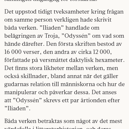
Det uppstod tidigt tveksamheter kring frågan
om samme person verkligen hade skrivit
båda verken. ”Iliaden” handlade om
belägringen av Troja, ”Odyssén” om vad som
hände därefter. Den första skriften bestod av
16 000 verser, den andra av cirka 12 000,
författade på versmåttet daktylisk hexameter.
Det finns stora likheter mellan verken, men
också skillnader, bland annat när det gäller
gudarnas relation till människorna och hur de
manipulerar och påverkar dessa. Det anses
att ”Odyssén” skrevs ett par årtionden efter
”Iliaden”.
Båda verken betraktas som något av det mest
värdefulla i litteraturhistorien, och deras