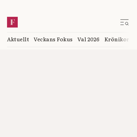
Aktuellt
Veckans Fokus
Val 2026
Krönikor
K