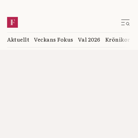
Aktuellt
Veckans Fokus
Val 2026
Krönikor
K