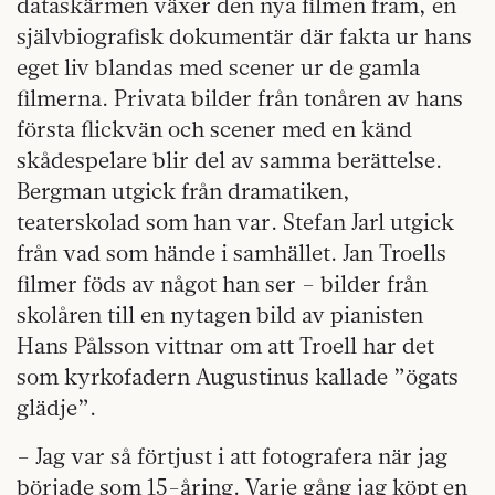
dataskärmen växer den nya filmen fram, en
självbiografisk dokumentär där fakta ur hans
eget liv blandas med scener ur de gamla
filmerna. Privata bilder från tonåren av hans
första flickvän och scener med en känd
skådespelare blir del av samma berättelse.
Bergman utgick från dramatiken,
teaterskolad som han var. Stefan Jarl utgick
från vad som hände i samhället. Jan Troells
filmer föds av något han ser – bilder från
skolåren till en nytagen bild av pianisten
Hans Pålsson vittnar om att Troell har det
som kyrkofadern Augustinus kallade ”ögats
glädje”.
– Jag var så förtjust i att fotografera när jag
började som 15-åring. Varje gång jag köpt en