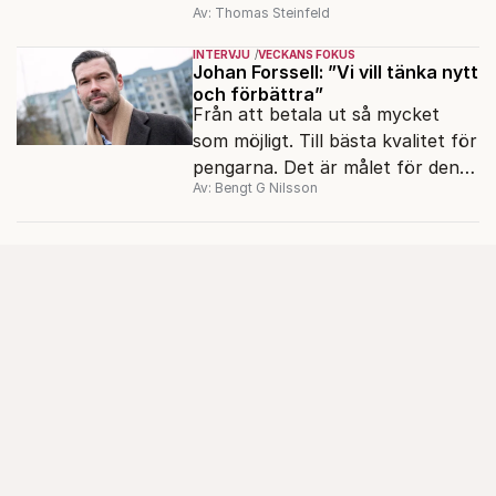
Av: Thomas Steinfeld
migrationens myter.
INTERVJU
VECKANS FOKUS
Johan Forssell: ”Vi vill tänka nytt
och förbättra”
Från att betala ut så mycket
som möjligt. Till bästa kvalitet för
pengarna. Det är målet för den
Av: Bengt G Nilsson
nya biståndspolitiken, enligt
biståndsminister Johan Forssell
(M).