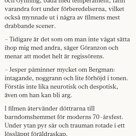
och Gynning, båda med temperament, fann
varandra fort under förberedelserna, vilket
också mynnade ut i några av filmens mest
drabbande scener.
– Tidigare är det som om man inte vågat sätta
ihop mig med andra, säger Göranzon och
menar att modet helt är regissörens.
– Jesper påminner mycket om Bergman:
intagande, noggrann och lite förhöjd i ­tonen.
Förstås inte lika neurotisk och despotisk,
även om han kan bli arg.
I filmen återvänder döttrarna till
barndomshemmet för moderns 70-årsfest.
Under ytan pyr sår och trauman rotade i ett
lössläppt föräldraskap.