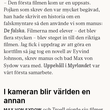
– Den första filmen kom ur en uppsats.
Pojken som skrev den var mycket begåvad,
han hade skrivit en historia om en
falskmyntare så den använde vi som manus:
De falska
. Filmerna med elever – det blev
flera stycken – blev steget in till den riktiga
filmen. Jag fick i uppdrag av att göra en
kortfilm så jag tog en novell av Eyvind
Johnson, skrev manus och bad Max von
Uppehåll i Myrlandet
Sydow vara med.
var
vårt första samarbete.
I kameran blir världen en
annan
och Troell gjorde sju filmer
MAX VON SYDOW