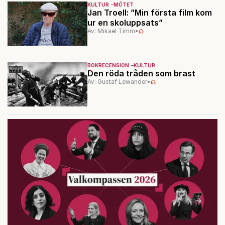
KULTUR
MÖTET
Jan Troell: ”Min första film kom
ur en skoluppsats”
Av: Mikael Timm
•
BOKRECENSION
KULTUR
Den röda tråden som brast
Av: Gustaf Lewander
•