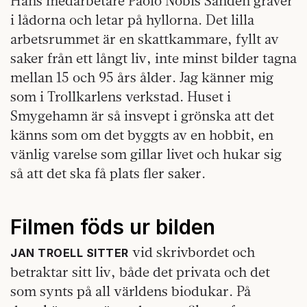
Hans medarbetare Paolo Nobis Sandén gräver
i lådorna och letar på hyllorna. Det lilla
arbetsrummet är en skattkammare, fyllt av
saker från ett långt liv, inte minst bilder tagna
mellan 15 och 95 års ålder. Jag känner mig
som i Trollkarlens verkstad. Huset i
Smygehamn är så insvept i grönska att det
känns som om det byggts av en hobbit, en
vänlig varelse som gillar livet och hukar sig
så att det ska få plats fler saker.
Filmen föds ur bilden
vid skrivbordet och
JAN TROELL SITTER
betraktar sitt liv, både det privata och det
som synts på all världens biodukar. På