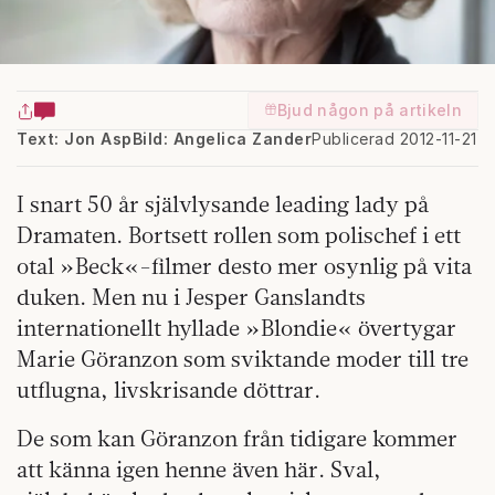
Bjud någon på artikeln
Text: Jon Asp
Bild: Angelica Zander
Publicerad 2012-11-21
I snart 50 år självlysande leading lady på
Dramaten. Bortsett rollen som polischef i ett
otal »Beck«-filmer desto mer osynlig på vita
duken. Men nu i Jesper Ganslandts
internationellt hyllade »Blondie« övertygar
Marie Göranzon som sviktande moder till tre
utflugna, livskrisande döttrar.
De som kan Göranzon från tidigare kommer
att känna igen henne även här. Sval,