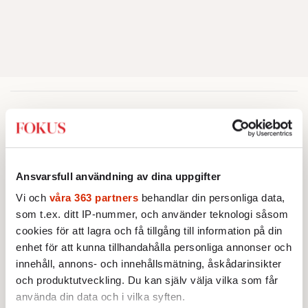
Intervju
INTERVJU
KULTUR
Christopher Nolan: ”Homeros är
ett fascinerande mysterium”
Ansvarsfull användning av dina uppgifter
Universella teman utforskas i
Vi och
våra 363 partners
behandlar din personliga data,
Christopher Nolans nya storfilm
som t.ex. ditt IP-nummer, och använder teknologi såsom
”The Odyssey”. Nu berättar
cookies för att lagra och få tillgång till information på din
Av: Gunnar Rehlin
•
stjärnregissören om
enhet för att kunna tillhandahålla personliga annonser och
fascinationen för Homeros
INTERVJU
KULTUR
innehåll, annons- och innehållsmätning, åskådarinsikter
klassiska epos.
”Hon är fan skitsöt”
och produktutveckling. Du kan själv välja vilka som får
När Björn Stein och Amy
använda din data och i vilka syften.
Deasismont tar sig an John