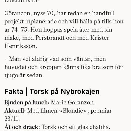
rädslan bara.
Göranzon, nyss 70, har redan en handfull
projekt inplanerade och vill hålla på tills hon
är 74–75. Hon hoppas spela åter med sin
make, med Persbrandt och med Krister
Henriksson.
– Man vet aldrig vad som väntar, men
huvudet och kroppen känns lika bra som för
tjugo år sedan.
Fakta | Torsk på Nybrokajen
Bjuden på lunch:
Marie Göranzon.
Aktuell:
Med filmen »Blondie«, premiär
23/11.
Åt och drack:
Torsk och ett glas chablis.