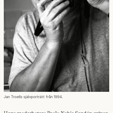
Jan Troells självporträtt från 1994.