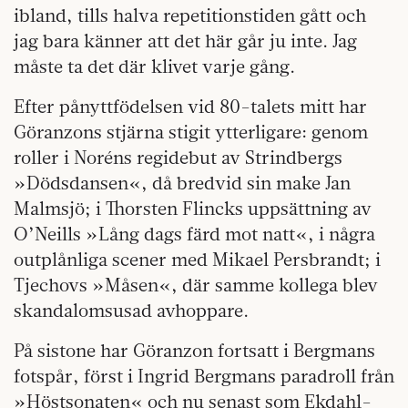
ibland, tills halva repetitionstiden gått och
jag bara känner att det här går ju inte. Jag
måste ta det där klivet varje gång.
Efter pånyttfödelsen vid 80-talets mitt har
Göranzons stjärna stigit ytterligare: genom
roller i Noréns regidebut av Strindbergs
»Dödsdansen«, då bredvid sin make Jan
Malmsjö; i Thorsten Flincks uppsättning av
O’Neills »Lång dags färd mot natt«, i några
outplånliga scener med Mikael Persbrandt; i
Tjechovs »Måsen«, där samme kollega blev
skandalomsusad avhoppare.
På sistone har Göranzon fortsatt i Bergmans
fotspår, först i Ingrid Bergmans paradroll från
»Höstsonaten« och nu senast som Ekdahl-