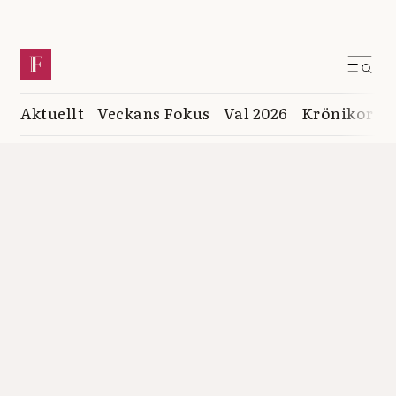
Aktuellt
Veckans Fokus
Val 2026
Krönikor
K