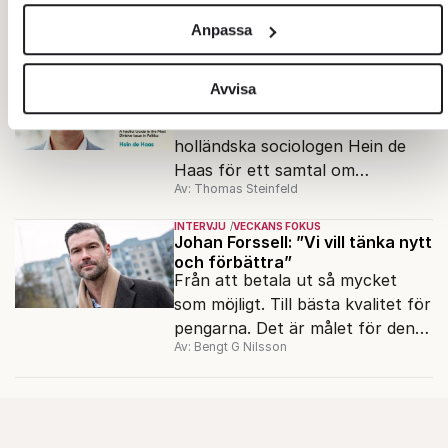
Muharrem Demirok till Fokus.
och annonserna till användarna, tillhandahålla funktioner för
Anpassa
Av: Sakine Madon
sociala medier och analysera vår trafik. Vi vidarebefordrar
även sådana identifierare och annan information från din
AKTUELLT
INTERVJU
Hein de Haas: ”Visumtvång
enhet till de sociala medier och annons- och analysföretag
Avvisa
kommer bara öka invandringen”
som vi samarbetar med. Dessa kan i sin tur kombinera
Thomas Steinfeld har träffat den
informationen med annan information som du har
holländska sociologen Hein de
tillhandahållit eller som de har samlat in när du har använt
Haas för ett samtal om
deras tjänster.
Av: Thomas Steinfeld
migrationens myter.
Om du vill läsa mer om hur vi hanterar personuppgifter kan
INTERVJU
VECKANS FOKUS
du göra det
här
.
Johan Forssell: ”Vi vill tänka nytt
och förbättra”
Från att betala ut så mycket
som möjligt. Till bästa kvalitet för
pengarna. Det är målet för den
Av: Bengt G Nilsson
nya biståndspolitiken, enligt
biståndsminister Johan Forssell
(M).