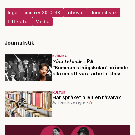
Ingår i nummer 2010-38
Intervju
Journalistik
Litteratur
Media
Journalistik
KRÖNIKA
Nina Lekander:
På
”Kommunisthögskolan” drömde
alla om att vara arbetarklass
KULTUR
Har språket blivit en råvara?
Av: Henrik Lenngren
•