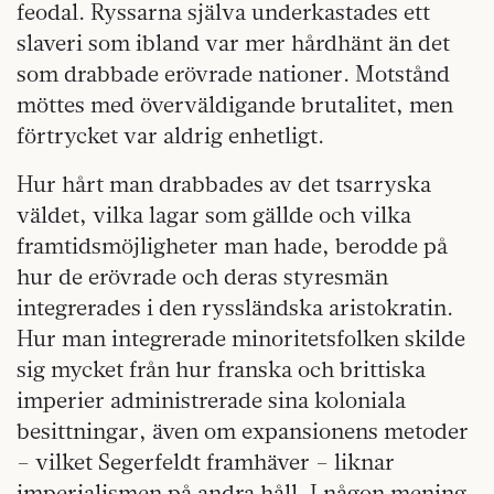
feodal. Ryssarna själva underkastades ett
slaveri som ibland var mer hårdhänt än det
som drabbade erövrade nationer. Motstånd
möttes med överväldigande brutalitet, men
förtrycket var aldrig enhetligt.
Hur hårt man drabbades av det tsarryska
väldet, vilka lagar som gällde och vilka
framtidsmöjligheter man hade, berodde på
hur de erövrade och deras styresmän
integrerades i den ryssländska aristokratin.
Hur man integrerade minoritetsfolken skilde
sig mycket från hur franska och brittiska
imperier administrerade sina koloniala
besittningar, även om expansionens metoder
– vilket Segerfeldt framhäver – liknar
imperialismen på andra håll. I någon mening