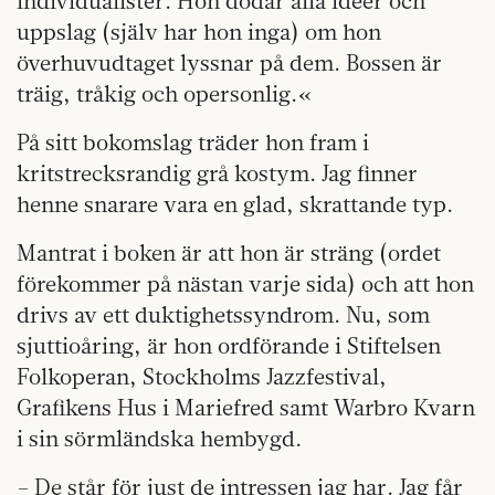
individualister. Hon dödar alla idéer och
uppslag (själv har hon inga) om hon
överhuvudtaget lyssnar på dem. Bossen är
träig, tråkig och opersonlig.«
På sitt bokomslag träder hon fram i
kritstrecksrandig grå kostym. Jag finner
henne snarare vara en glad, skrattande typ.
Mantrat i boken är att hon är sträng (ordet
förekommer på nästan varje sida) och att hon
drivs av ett duktighets­syndrom. Nu, som
sjuttioåring, är hon ordförande i Stiftelsen
Folkoperan, Stockholms Jazzfestival,
Grafikens Hus i Mariefred samt Warbro Kvarn
i sin sörmländska hembygd.
– De står för just de intressen jag har. Jag får