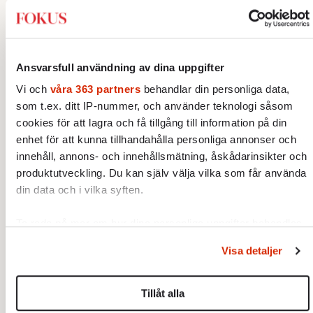
Universella teman utforskas i
Christopher Nolans nya storfilm
”The Odyssey”. Nu berättar
Av: Gunnar Rehlin
•
stjärnregissören om
Ansvarsfull användning av dina uppgifter
fascinationen för Homeros
INTERVJU
KULTUR
klassiska epos.
”Hon är fan skitsöt”
Vi och
våra 363 partners
behandlar din personliga data,
När Björn Stein och Amy
som t.ex. ditt IP-nummer, och använder teknologi såsom
Deasismont tar sig an John
cookies för att lagra och få tillgång till information på din
Ajvide Lindqvists
enhet för att kunna tillhandahålla personliga annonser och
Av: Samuel Mesterton
•
sjöjungfruhistoria ”Sommaren
innehåll, annons- och innehållsmätning, åskådarinsikter och
1985” korsas Saltkråkan med
produktutveckling. Du kan själv välja vilka som får använda
INTERVJU
Stephen King.
Erik Lallerstedt: ”Jag är inte
din data och i vilka syften.
jätteroad av att visa mig”
Av: Kurt Mälarstedt
•
Ta reda på mer om hur dina personliga uppgifter behandlas
och ställ in dina preferenser i
detaljsektionen
. Du kan
Visa detaljer
AKTUELLT
INTERVJU
POLITIK
ändra eller dra tillbaka ditt samtycke när som helst från
”Linjen om SD är grundmurad i
cookie-förklaringen.
mitt parti”
Det är svårt att förhålla sig till
Tillåt alla
det som sägs i skuggorna, säger
Vi använder enhetsidentifierare för att anpassa innehållet