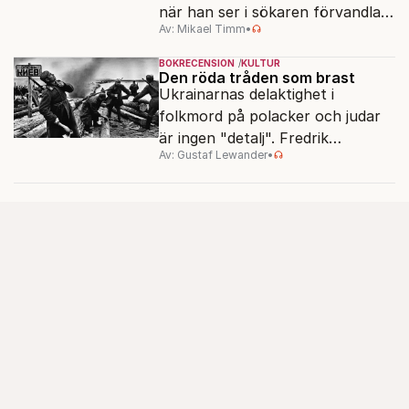
när han ser i sökaren förvandlas
Av: Mikael Timm
•
vardagen till underverk. Fyllda 95
gör han en ny film.
BOKRECENSION
KULTUR
Den röda tråden som brast
Ukrainarnas delaktighet i
folkmord på polacker och judar
är ingen "detalj". Fredrik
Av: Gustaf Lewander
•
Segerfeldts iver att skildra den
ryska imperialismen leder till en
förenklad bild av historien.