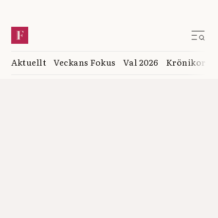
Aktuellt
Veckans Fokus
Val 2026
Krönikor
K