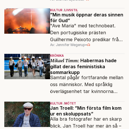
artisterna Nils Poppe och Gustav
Wally uppror mot statlig
KULTUR
LIVSSTIL
klåfingrighet.
”Min musik öppnar deras sinnen
för Gud”
"Ave Maria" med technobeat.
Den portugisiske prästen
Guilherme Peixoto predikar från
Av: Jennifer Wegerup
•
DJ-båset.
KRÖNIKA
Mikael Timm:
Habermas hade
gillat deras feministiska
sommarkupp
Samtal pågår fortfarande mellan
oss människor. Med språklig
överlägsenhet tar kvinnorna
över det offentliga rummet.
KULTUR
MÖTET
Jan Troell: ”Min första film kom
ur en skoluppsats”
Alla bra fotografer har en skarp
blick. Jan Troell har mer än så –