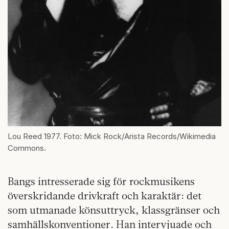
Lou Reed 1977. Foto: Mick Rock/Arista Records/Wikimedia
Commons.
Bangs intresserade sig för rockmusikens
överskridande drivkraft och karaktär: det
som utmanade könsuttryck, klassgränser och
samhällskonventioner. Han intervjuade och