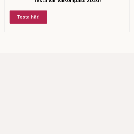
Testa vår valkompass 2026!
Testa här!