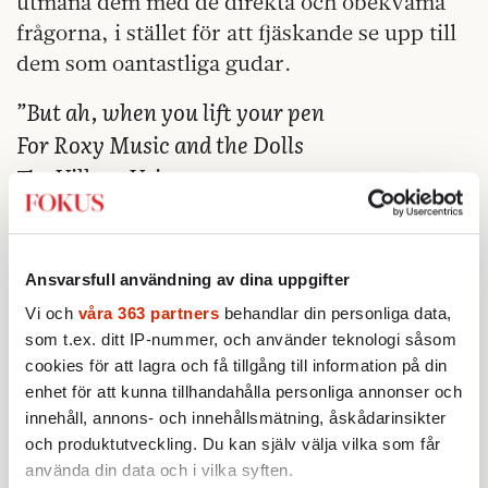
utmana dem med de direkta och obekväma
frågorna, i stället för att fjäskande se upp till
dem som oantastliga gudar.
”But ah, when you lift your pen
For Roxy Music and the Dolls
The Village Voice
It has no choice
It must laud your every word
…”
Ansvarsfull användning av dina uppgifter
Bangs skrev 1970 efter Janis Joplins hastiga
Vi och
våra 363 partners
behandlar din personliga data,
bortgång om hur narkotikans unga offer
som t.ex. ditt IP-nummer, och använder teknologi såsom
blivit en tragisk, men ofrånkomlig del av
cookies för att lagra och få tillgång till information på din
rockmusiken. Själv gick han bort i en överdos
enhet för att kunna tillhandahålla personliga annonser och
tolv år senare. Han återfanns livlös på soffan i
innehåll, annons- och innehållsmätning, åskådarinsikter
sin lägenhet, på skivspelaren ringde det sista
och produktutveckling. Du kan själv välja vilka som får
spåret på synthpopbandet Human Leauges
använda din data och i vilka syften.