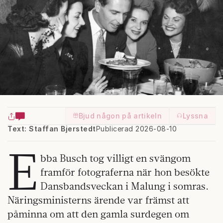
Bjud någon på artikeln
Lyssna
Text: Staffan Bjerstedt
Publicerad 2026-08-10
E
bba Busch tog villigt en svängom
framför fotograferna när hon besökte
Dansbandsveckan i Malung i somras.
Näringsministerns ärende var främst att
påminna om att den gamla surdegen om