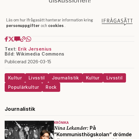
Text:
Erik Jersenius
Bild: Wikimedia Commons
Publicerad 2026-03-15
Kultur
Livsstil
Journalistik
Kultur
Livsstil
Populärkultur
Rock
Journalistik
KRÖNIKA
Nina Lekander:
På
”Kommunisthögskolan” drömde