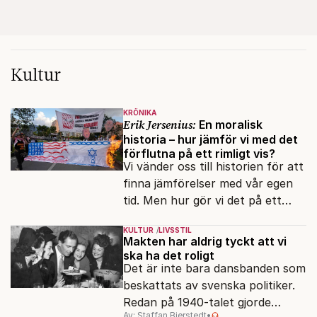
Kultur
KRÖNIKA
Erik Jersenius:
En moralisk
historia – hur jämför vi med det
förflutna på ett rimligt vis?
Vi vänder oss till historien för att
finna jämförelser med vår egen
tid. Men hur gör vi det på ett
sakligt sätt? Filosofen Jonathan
KULTUR
LIVSSTIL
Glover visar vägen.
Makten har aldrig tyckt att vi
ska ha det roligt
Det är inte bara dansbanden som
beskattats av svenska politiker.
Redan på 1940-talet gjorde
Av: Staffan Bjerstedt
•