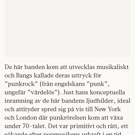
De här banden kom att utvecklas musikaliskt
och Bangs kallade deras uttryck för
”punkrock” (från engelskans ”punk”,
ungefär ”värdelös”). Just hans konceptuella
inramning av de här bandens ljudbilder, ideal
och attityder spred sig på vis till New York
och London där punkrörelsen kom att växa
under 70-talet. Det var primitivt och rått, ett
sökande efter popmusikens urkraft i en tid