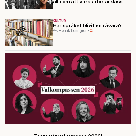
alla om att vara arbetarklass
KULTUR
Har språket blivit en råvara?
Av: Henrik Lenngren
•