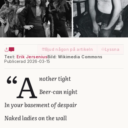
Bjud någon på artikeln
Lyssna
Text:
Erik Jersenius
Bild: Wikimedia Commons
Publicerad 2026-03-15
“A
nother tight
Beer-can night
In your basement of despair
Naked ladies on the wall