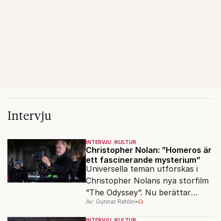
Intervju
INTERVJU
KULTUR
Christopher Nolan: ”Homeros är
ett fascinerande mysterium”
Universella teman utforskas i
Christopher Nolans nya storfilm
”The Odyssey”. Nu berättar
Av: Gunnar Rehlin
•
stjärnregissören om
fascinationen för Homeros
INTERVJU
KULTUR