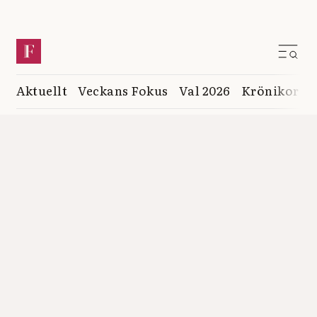
Aktuellt
Veckans Fokus
Val 2026
Krönikor
K