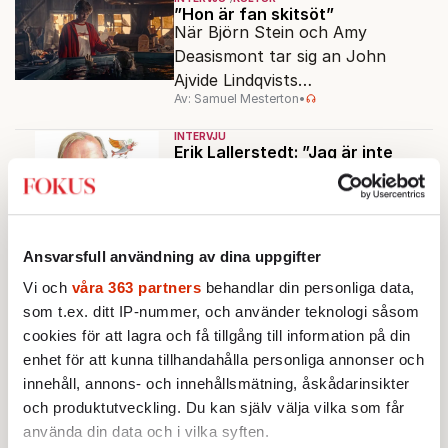
klassiska epos.
”Hon är fan skitsöt”
När Björn Stein och Amy
Deasismont tar sig an John
Ajvide Lindqvists
Av: Samuel Mesterton
•
sjöjungfruhistoria ”Sommaren
1985” korsas Saltkråkan med
INTERVJU
Stephen King.
Erik Lallerstedt: ”Jag är inte
jätteroad av att visa mig”
Av: Kurt Mälarstedt
•
AKTUELLT
INTERVJU
POLITIK
Ansvarsfull användning av dina uppgifter
”Linjen om SD är grundmurad i
mitt parti”
Vi och
våra 363 partners
behandlar din personliga data,
Det är svårt att förhålla sig till
som t.ex. ditt IP-nummer, och använder teknologi såsom
det som sägs i skuggorna, säger
cookies för att lagra och få tillgång till information på din
Muharrem Demirok till Fokus.
enhet för att kunna tillhandahålla personliga annonser och
Av: Sakine Madon
innehåll, annons- och innehållsmätning, åskådarinsikter
och produktutveckling. Du kan själv välja vilka som får
AKTUELLT
INTERVJU
Hein de Haas: ”Visumtvång
använda din data och i vilka syften.
kommer bara öka invandringen”