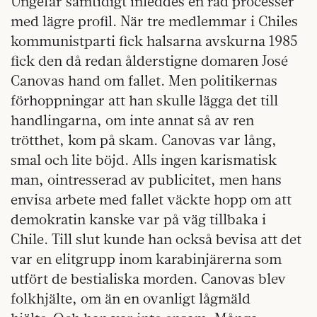
Ungefär samtidigt inleddes en rad processer
med lägre profil. När tre medlemmar i Chiles
kommunistparti fick halsarna avskurna 1985
fick den då redan ålderstigne domaren José
Canovas hand om fallet. Men politikernas
förhoppningar att han skulle lägga det till
handlingarna, om inte annat så av ren
trötthet, kom på skam. Canovas var lång,
smal och lite böjd. Alls ingen karismatisk
man, ointresserad av publicitet, men hans
envisa arbete med fallet väckte hopp om att
demokratin kanske var på väg tillbaka i
Chile. Till slut kunde han också bevisa att det
var en elitgrupp inom karabinjärerna som
utfört de bestialiska morden. Canovas blev
folkhjälte, om än en ovanligt lågmäld