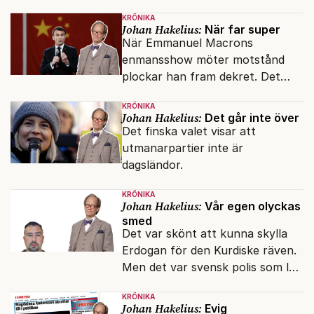
KRÖNIKA
Johan Hakelius:
När far super
När Emmanuel Macrons
enmansshow möter motstånd
plockar han fram dekret. Det
verkar inte störa svenska
KRÖNIKA
liberaler.
Johan Hakelius:
Det går inte över
Det finska valet visar att
utmanarpartier inte är
dagsländor.
KRÖNIKA
Johan Hakelius:
Vår egen olyckas
smed
Det var skönt att kunna skylla
Erdogan för den Kurdiske räven.
Men det var svensk polis som lät
honom gå fri.
KRÖNIKA
Johan Hakelius:
Evig