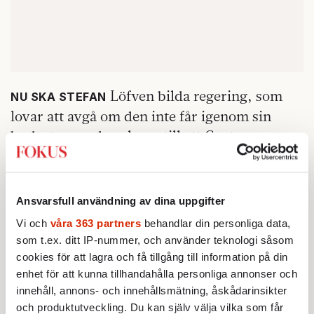
Löfven bilda regering, som
NU SKA STEFAN
lovar att avgå om den inte får igenom sin
budget, som den ska se till att Centern,
Vänsterpartiet och Amineh Kakabaveh alla
accepterar, fast utan att förhandla med
Vänsterpartiet, för det har Stefan Löfven
Ansvarsfull användning av dina uppgifter
lovat Centerpartiet som regeringen nu slutar
Vi och
våra 363 partners
behandlar din personliga data,
samarbeta med.
som t.ex. ditt IP-nummer, och använder teknologi såsom
cookies för att lagra och få tillgång till information på din
Så nu är allt glasklart. Skönt.
enhet för att kunna tillhandahålla personliga annonser och
innehåll, annons- och innehållsmätning, åskådarinsikter
och produktutveckling. Du kan själv välja vilka som får