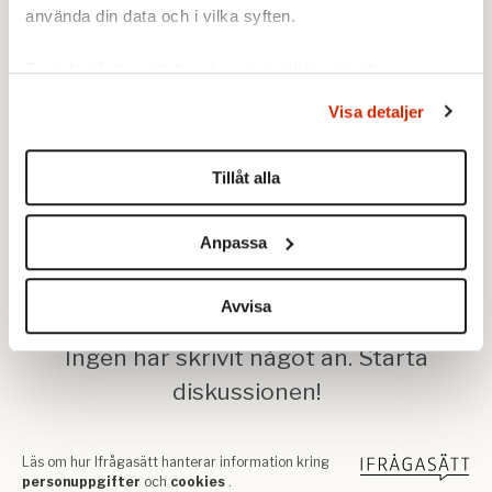
använda din data och i vilka syften.
Ta reda på mer om hur dina personliga uppgifter
behandlas och ställ in dina preferenser i
detaljsektionen
.
Visa detaljer
Du kan ändra eller dra tillbaka ditt samtycke när som
helst från cookie-förklaringen.
Tillåt alla
Vi använder enhetsidentifierare för att anpassa innehållet
och annonserna till användarna, tillhandahålla funktioner
Anpassa
för sociala medier och analysera vår trafik. Vi
vidarebefordrar även sådana identifierare och annan
information från din enhet till de sociala medier och
Avvisa
annons- och analysföretag som vi samarbetar med.
Dessa kan i sin tur kombinera informationen med annan
information som du har tillhandahållit eller som de har
samlat in när du har använt deras tjänster.
Om du vill läsa mer om hur vi hanterar personuppgifter
kan du göra det
här
.