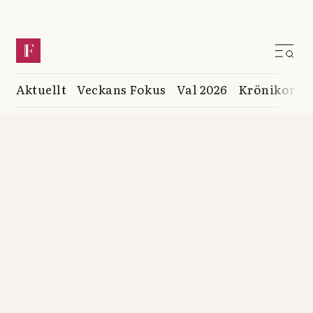
Aktuellt
Veckans Fokus
Val 2026
Krönikor
K