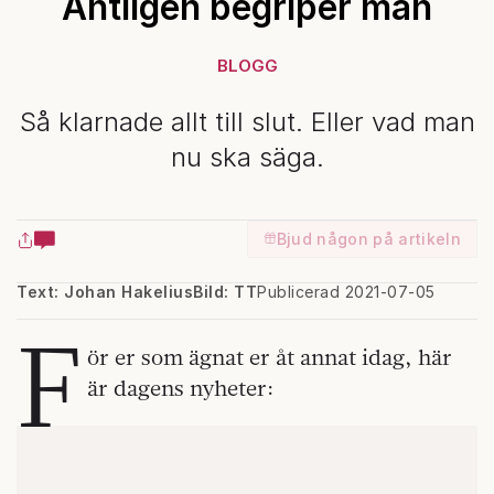
Äntligen begriper man
BLOGG
Så klarnade allt till slut. Eller vad man
nu ska säga.
Bjud någon på artikeln
Text: Johan Hakelius
Bild: TT
Publicerad 2021-07-05
F
ör er som ägnat er åt annat idag, här
är dagens nyheter: