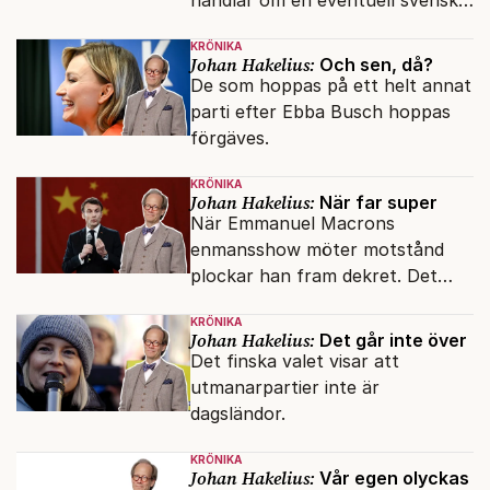
regeringskris. Det är fel.
KRÖNIKA
Johan Hakelius:
Och sen, då?
De som hoppas på ett helt annat
parti efter Ebba Busch hoppas
förgäves.
KRÖNIKA
Johan Hakelius:
När far super
När Emmanuel Macrons
enmansshow möter motstånd
plockar han fram dekret. Det
verkar inte störa svenska
KRÖNIKA
liberaler.
Johan Hakelius:
Det går inte över
Det finska valet visar att
utmanarpartier inte är
dagsländor.
KRÖNIKA
Johan Hakelius:
Vår egen olyckas