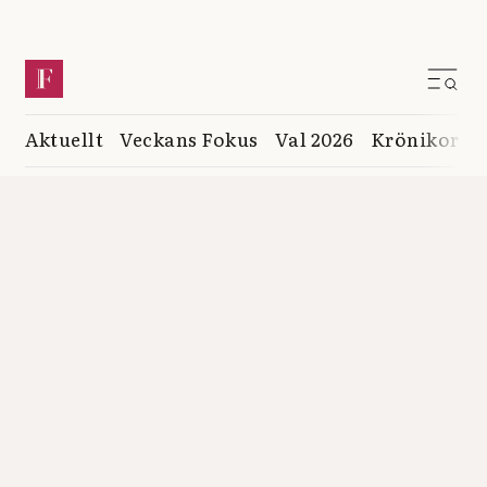
Aktuellt
Veckans Fokus
Val 2026
Krönikor
K