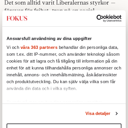
Det som alltid varit Liberalernas styrkor —
försvar för frihet, tron på en social
marknadsekonomi, rationell argumentation,
folkrörelseådran med frisinnet i minne —
skulle kunna göra större nytta än det gjort
Ansvarsfull användning av dina uppgifter
inom vad som allt mer börjat likna en sekt,
Vi och
våra 363 partners
behandlar din personliga data,
upptagen med interna strider.
som t.ex. ditt IP-nummer, och använder teknologi såsom
cookies för att lagra och få tillgång till information på din
Alternativet till det är att någon av falangerna
enhet för att kunna tillhandahålla personliga annonser och
inom Liberalerna tar sig samman, formulerar
innehåll, annons- och innehållsmätning, åskådarinsikter
en plan och börjar agera för att förverkliga
och produktutveckling. Du kan själv välja vilka som får
den, väl medvetna om att det innebär en risk
använda din data och i vilka syften.
att partiet faller samman. Men Nyamko
Sabuni har inte klarat av att göra det hittills.
Ta reda på mer om hur dina personliga uppgifter
behandlas och ställ in dina preferenser i
detaljsektionen
.
Och hennes kritiker verkar nöjda med att
Visa detaljer
Du kan ändra eller dra tillbaka ditt samtycke när som
försöka förgöra henne. Då är det kanske lika
helst från cookie-förklaringen.
bra att lägga ned.