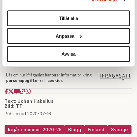
Du kan ändra eller dra tillbaka ditt samtycke när som
helst från cookie-förklaringen.
Tillåt alla
Vi använder enhetsidentifierare för att anpassa innehållet
och annonserna till användarna, tillhandahålla funktioner
Anpassa
för sociala medier och analysera vår trafik. Vi
vidarebefordrar även sådana identifierare och annan
information från din enhet till de sociala medier och
Avvisa
annons- och analysföretag som vi samarbetar med.
Dessa kan i sin tur kombinera informationen med annan
information som du har tillhandahållit eller som de har
samlat in när du har använt deras tjänster.
Om du vill läsa mer om hur vi hanterar personuppgifter
kan du göra det
här
.
Text: Johan Hakelius
Bild: TT
Publicerad 2020-07-16
Ingår i nummer 2020-25
Blogg
Finland
Sverige