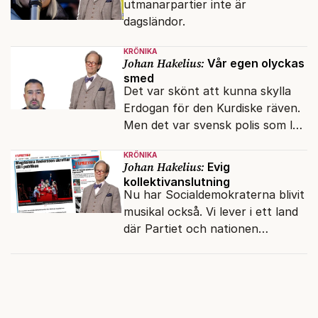
utmanarpartier inte är
dagsländor.
KRÖNIKA
Johan Hakelius:
Vår egen olyckas
smed
Det var skönt att kunna skylla
Erdogan för den Kurdiske räven.
Men det var svensk polis som lät
honom gå fri.
KRÖNIKA
Johan Hakelius:
Evig
kollektivanslutning
Nu har Socialdemokraterna blivit
musikal också. Vi lever i ett land
där Partiet och nationen
fortfarande hänger ihop.