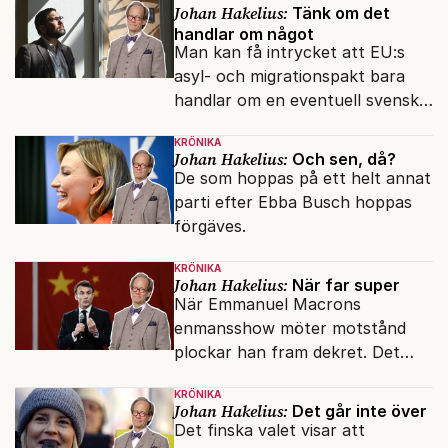
Johan Hakelius:
Tänk om det
handlar om något
Man kan få intrycket att EU:s
asyl- och migrationspakt bara
handlar om en eventuell svensk
regeringskris. Det är fel.
KRÖNIKA
Johan Hakelius:
Och sen, då?
De som hoppas på ett helt annat
parti efter Ebba Busch hoppas
förgäves.
KRÖNIKA
Johan Hakelius:
När far super
När Emmanuel Macrons
enmansshow möter motstånd
plockar han fram dekret. Det
verkar inte störa svenska
KRÖNIKA
liberaler.
Johan Hakelius:
Det går inte över
Det finska valet visar att