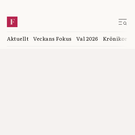
Aktuellt
Veckans Fokus
Val 2026
Krönikor
K