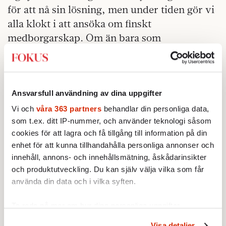
för att nå sin lösning, men under tiden gör vi
alla klokt i att ansöka om finskt
medborgarskap. Om än bara som
symbolhandling. Blir vårt rop på hjälp
tillräckligt klart, kanske finländarna agerar
av ren empati.
Ansvarsfull användning av dina uppgifter
Det är ett
kärvt, men samtidigt hyggligt folk.
Vi och
våra 363 partners
behandlar din personliga data,
som t.ex. ditt IP-nummer, och använder teknologi såsom
cookies för att lagra och få tillgång till information på din
enhet för att kunna tillhandahålla personliga annonser och
innehåll, annons- och innehållsmätning, åskådarinsikter
och produktutveckling. Du kan själv välja vilka som får
använda din data och i vilka syften.
Ta reda på mer om hur dina personliga uppgifter
behandlas och ställ in dina preferenser i
detaljsektionen
.
Visa detaljer