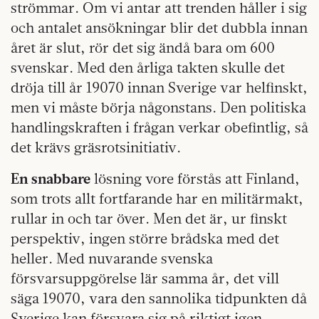
strömmar. Om vi antar att trenden håller i sig
och antalet ansökningar blir det dubbla innan
året är slut, rör det sig ändå bara om 600
svenskar. Med den årliga takten skulle det
dröja till år 19070 innan Sverige var helfinskt,
men vi måste börja någonstans. Den politiska
handlingskraften i frågan verkar obefintlig, så
det krävs gräsrotsinitiativ.
En snabbare
lösning vore förstås att Finland,
som trots allt fortfarande har en militärmakt,
rullar in och tar över. Men det är, ur finskt
perspektiv, ingen större brådska med det
heller. Med nuvarande svenska
försvarsuppgörelse lär samma år, det vill
säga 19070, vara den sannolika tidpunkten då
Sverige kan försvara sig på riktigt igen.