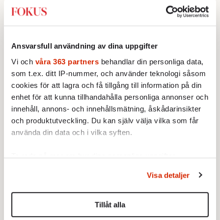
outsinliga tillgångar. Ingen skulle behöva
förnedra sig genom att tacka. Den här gången
är det precis tvärtom. Staten är tillbaka i
Ansvarsfull användning av dina uppgifter
skepnaden av sträng förälder, vars nyckfulla
Vi och
våra 363 partners
behandlar din personliga data,
välvilja inte har det minsta att göra med
som t.ex. ditt IP-nummer, och använder teknologi såsom
rättigheter eller ens förutsebarhet. Staten ger
cookies för att lagra och få tillgång till information på din
och staten tar, ungefär som de grekiska
enhet för att kunna tillhandahålla personliga annonser och
gudarna i antikens myter. Allt vi medborgare
innehåll, annons- och innehållsmätning, åskådarinsikter
kan göra är att acceptera vårt öde, eller
och produktutveckling. Du kan själv välja vilka som får
vädja, offra och sedan prisa jultomtestaten
använda din data och i vilka syften.
när den bestämmer sig för att skänka oss en
Ta reda på mer om hur dina personliga uppgifter
dag eller två att umgås på.
behandlas och ställ in dina preferenser i
detaljsektionen
.
Visa detaljer
Du kan ändra eller dra tillbaka ditt samtycke när som
Vågar man
gissa att Löfven snart börjar odla
helst från cookie-förklaringen.
skägg, precis som Zeus och tomtefar?
Tillåt alla
Vi använder enhetsidentifierare för att anpassa innehållet
Läs fler inlägg i Johan Hakelius blogg här!