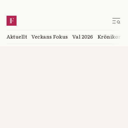
Aktuellt
Veckans Fokus
Val 2026
Krönikor
K