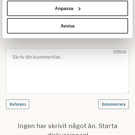
och annonserna till användarna, tillhandahålla funktioner
Anpassa
för sociala medier och analysera vår trafik. Vi
vidarebefordrar även sådana identifierare och annan
information från din enhet till de sociala medier och
Avvisa
annons- och analysföretag som vi samarbetar med.
Dessa kan i sin tur kombinera informationen med annan
information som du har tillhandahållit eller som de har
samlat in när du har använt deras tjänster.
Om du vill läsa mer om hur vi hanterar personuppgifter
kan du göra det
här
.