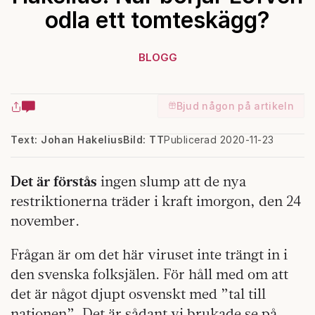
odla ett tomteskägg?
BLOGG
Bjud någon på artikeln
Text: Johan Hakelius
Bild: TT
Publicerad 2020-11-23
Det är förstås
ingen slump att de nya
restriktionerna träder i kraft imorgon, den 24
november.
Frågan är om det här viruset inte trängt in i
den svenska folksjälen. För håll med om att
det är något djupt osvenskt med ”tal till
nationen”. Det är sådant vi brukade se på