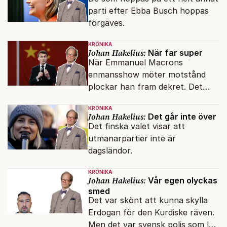
parti efter Ebba Busch hoppas
förgäves.
KRÖNIKA
Johan Hakelius:
När far super
När Emmanuel Macrons
enmansshow möter motstånd
plockar han fram dekret. Det
verkar inte störa svenska
KRÖNIKA
liberaler.
Johan Hakelius:
Det går inte över
Det finska valet visar att
utmanarpartier inte är
dagsländor.
KRÖNIKA
Johan Hakelius:
Vår egen olyckas
smed
Det var skönt att kunna skylla
Erdogan för den Kurdiske räven.
Men det var svensk polis som lät