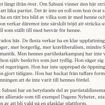
t långt ifrån över. Om Sabuni vinner den här stri
att läka partiet. Det är inte en roll som hon övat 
 ha en rätt bra bild av vilka som är med henne o
on verkar däremot inte särskilt böjd att sträcka 
ll som ställt till med besvär för henne.
adox här. De flesta verkar ha en klar uppfattnin
öger, mer borgerlig, mer kravliberalism, mindre 
mantik. Men hennes partiledarkampanj har inte va
tt hon själv beskrivs som just tydlig. Hon säger si
d regeringen. Hon har inte upprepad de öppningar
gjort tidigare. Hon har backat från tuffare form
ningen att de inte varit till hennes fördel.
tt Sabuni har en betydande del av partietablissem
tre allierade som till exempel Dagens Nyheter, uta
n av att bli vald på en glasklar plattform.