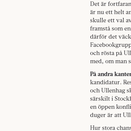
Det är fortfara
är nu ett helt 
skulle ett val a
framstå som en 
därför det väck
Facebookgrupp 
och rösta på Ul
med, om man sk
På andra kante
kandidatur. Res
och Ullenhag sk
särskilt i Stoc
en öppen konfl
duger är att Ul
Hur stora chans