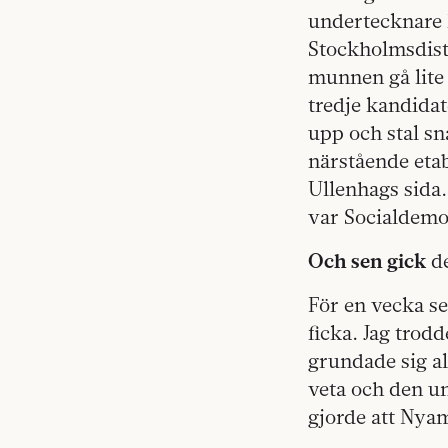
undertecknare
Stockholmsdist
munnen gå lite 
tredje kandidat
upp och stal sn
närstående eta
Ullenhags sida
var Socialdemo
Och sen gick
de
För en vecka se
ficka. Jag trod
grundade sig al
veta och den u
gjorde att Nya