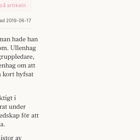
på artikeln
rad 2019-06-17
mman hade han
nom. Ullenhag
 gruppledare,
enhag om att
 kort hyfsat
tigt i
erat under
edskap för att
a.
istor av