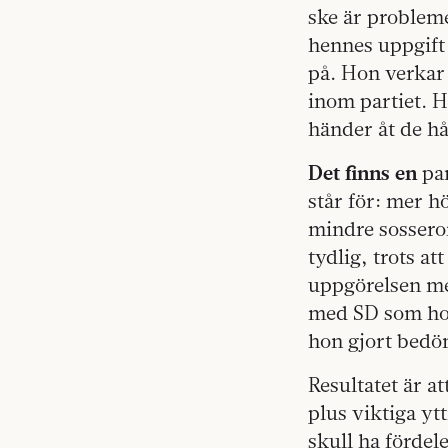
ske är probleme
hennes uppgift 
på. Hon verkar
inom partiet. H
händer åt de hå
Det finns en
par
står för: mer h
mindre sossero
tydlig, trots a
uppgörelsen me
med SD som hon 
hon gjort bedöm
Resultatet är a
plus viktiga yt
skull ha fördele