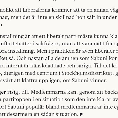
nnolikt att Liberalerna kommer att ta en annan v
ag, men det är inte en skillnad hon sålt in unde
m.
tällning är att ett liberalt parti måste kunna klar
uffa debatter i sakfrågor, utan att vara rädd för s
 bra inställning. Men i praktiken är även liberaler
cket så. Och nästan alla de ämnen som Sabuni ko
ra internt är känsloladdade och såriga. Till det k
p, återigen med centrum i Stockholmsdistriktet, g
r svårt att klättra upp igen, om Sabuni vinner.
ger
risigt till. Medlemmarna kan, genom att bac
a partitoppen i en situation som den inte klarar av
ort Sabuni populär bland medlemmarna är inte 
r att desarmera en sådan situation.