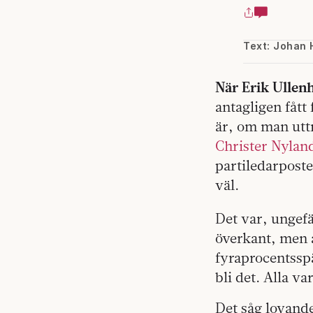
Text: Johan 
När Erik Ullen
antagligen fåt
är, om man uttr
Christer Nylan
partiledarpost
väl.
Det var, ungefä
överkant, men å
fyraprocentsspä
bli det. Alla v
Det såg lovande