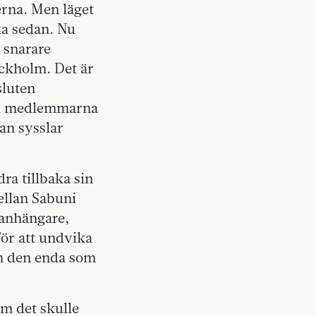
erna. Men läget
cka sedan. Nu
n snarare
ockholm. Det är
sluten
 i medlemmarna
an sysslar
ra tillbaka sin
ellan Sabuni
 anhängare,
För att undvika
ch den enda som
om det skulle