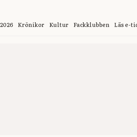
 2026
Krönikor
Kultur
Fackklubben
Läs e-t