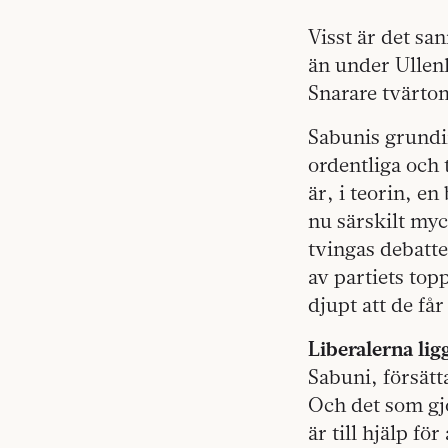
Visst är det sa
än under Ullenh
Snarare tvärto
Sabunis grundins
ordentliga och t
är, i teorin, en
nu särskilt my
tvingas debatte
av partiets top
djupt att de få
Liberalerna lig
Sabuni, försätt
Och det som gj
är till hjälp fö