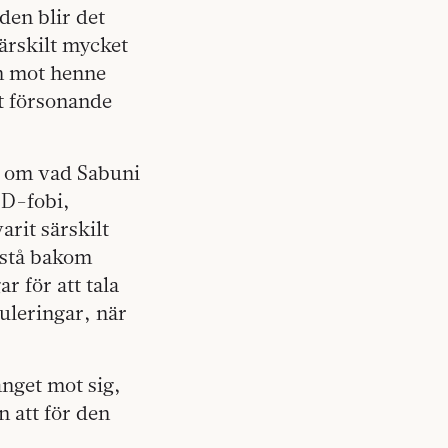
den blir det
särskilt mycket
ch mot henne
ut försonande
g om vad Sabuni
SD-fobi,
rit särskilt
g stå bakom
 för att tala
uleringar, när
anget mot sig,
n att för den