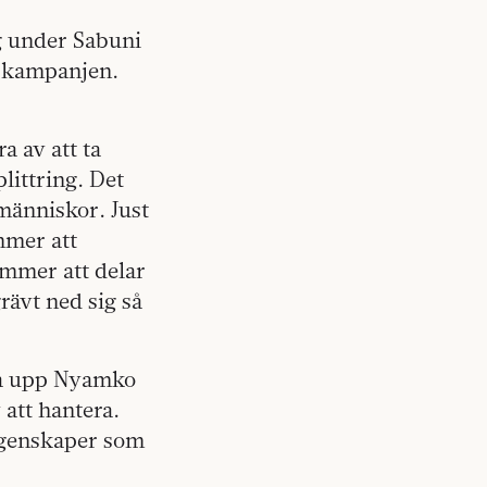
äg under Sabuni
r kampanjen.
a av att ta
plittring. Det
 människor. Just
mmer att
ommer att delar
rävt ned sig så
ka upp Nyamko
 att hantera.
egenskaper som