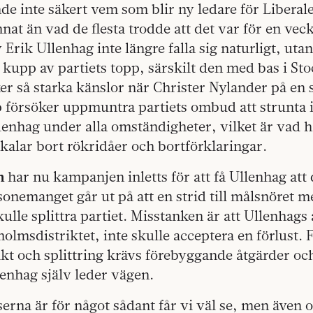
nde inte säkert vem som blir ny ledare för Liberal
annat än vad de flesta trodde att det var för en ve
v Erik Ullenhag inte längre falla sig naturligt, uta
kupp av partiets topp, särskilt den med bas i St
er så starka känslor när Christer Nylander på en 
försöker uppmuntra partiets ombud att strunta
lenhag under alla omständigheter, vilket är vad h
alar bort rökridåer och bortförklaringar.
n
har nu kampanjen inletts för att få Ullenhag att d
onemanget går ut på att en strid till målsnöret m
ulle splittra partiet. Misstanken är att Ullenhags
kholmsdistriktet, inte skulle acceptera en förlust. 
ikt och splittring krävs förebyggande åtgärder o
lenhag själv leder vägen.
erna är för något sådant får vi väl se, men även 