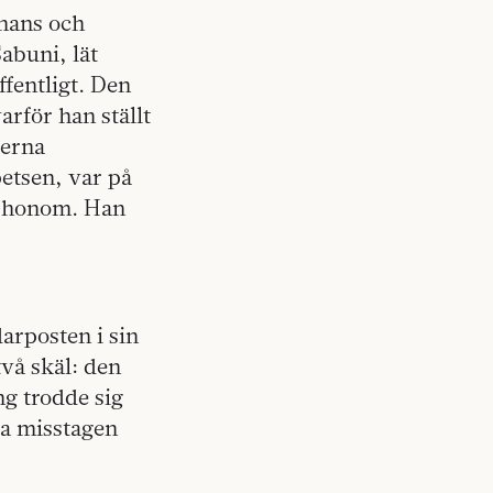
hans och
abuni, lät
fentligt. Den
arför han ställt
lerna
etsen, var på
r honom. Han
arposten i sin
två skäl: den
g trodde sig
da misstagen