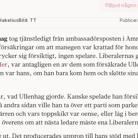
Bjud någon 
Hakelius
Bild: TT
Publice
hag
tog tjänstledigt från ambassadörsposten i A
t försäkringar om att manegen var krattad för ho
ycker sig försiktigt, ingen spelare. Liberalernas
der
, var antagligen en av dem som försäkrade Ull
en var hans, om han bara kom hem och skötte sina
r, vad Ullenhag gjorde. Kanske spelade han försik
 andra sidan ville han ta över ett parti som park
rren och vars toppskikt var oense, eller låg i ber
ar överens om att nästa ledare måste ena Liberalern
 ut. Det producerades upprop till hans stöd med l