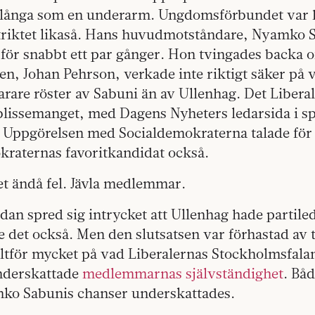
 långa som en underarm. Ungdomsförbundet var 
riktet likaså. Hans huvudmotståndare, Nyamko S
för snabbt ett par gånger. Hon tvingades backa of
en, Johan Pehrson, verkade inte riktigt säker på v
arare röster av Sabuni än av Ullenhag. Det Libera
blissemanget, med Dagens Nyheters ledarsida i sp
. Uppgörelsen med Socialdemokraterna talade fö
kraternas favoritkandidat också.
t ändå fel. Jävla medlemmar.
dan spred sig intrycket att Ullenhag hade partiled
de det också. Men den slutsatsen var förhastad av 
ltför mycket på vad Liberalernas Stockholmsfalan
nderskattade
medlemmarnas självständighet
. Bå
mko Sabunis chanser underskattades.