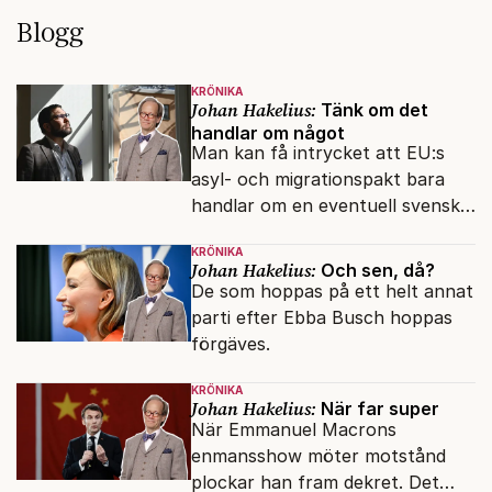
Blogg
KRÖNIKA
Johan Hakelius:
Tänk om det
handlar om något
Man kan få intrycket att EU:s
asyl- och migrationspakt bara
handlar om en eventuell svensk
regeringskris. Det är fel.
KRÖNIKA
Johan Hakelius:
Och sen, då?
De som hoppas på ett helt annat
parti efter Ebba Busch hoppas
förgäves.
KRÖNIKA
Johan Hakelius:
När far super
När Emmanuel Macrons
enmansshow möter motstånd
plockar han fram dekret. Det