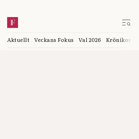
Aktuellt
Veckans Fokus
Val 2026
Krönikor
K