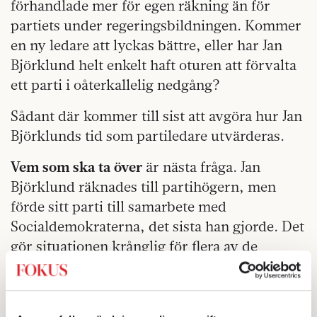
förhandlade mer för egen räkning än för
partiets under regeringsbildningen. Kommer
en ny ledare att lyckas bättre, eller har Jan
Björklund helt enkelt haft oturen att förvalta
ett parti i oåterkallelig nedgång?
Sådant där kommer till sist att avgöra hur Jan
Björklunds tid som partiledare utvärderas.
Vem som ska ta över
är nästa fråga. Jan
Björklund räknades till partihögern, men
förde sitt parti till samarbete med
Socialdemokraterna, det sista han gjorde. Det
gör situationen krånglig för flera av de
personer som förts fram som efterträdare.
Nyamko Sabuni tycker inte att det var en bra
idé att byta block. Mats Persson, den