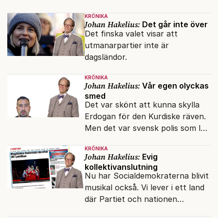
verkar inte störa svenska
KRÖNIKA
liberaler.
Johan Hakelius:
Det går inte över
Det finska valet visar att
utmanarpartier inte är
dagsländor.
KRÖNIKA
Johan Hakelius:
Vår egen olyckas
smed
Det var skönt att kunna skylla
Erdogan för den Kurdiske räven.
Men det var svensk polis som lät
honom gå fri.
KRÖNIKA
Johan Hakelius:
Evig
kollektivanslutning
Nu har Socialdemokraterna blivit
musikal också. Vi lever i ett land
där Partiet och nationen
fortfarande hänger ihop.