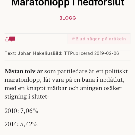
Maratonlopp i nedförslut
BLOGG
Bjud någon på artikeln
Text: Johan Hakelius
Bild: TT
Publicerad 2019-02-06
Nästan tolv år
som partiledare är ett politiskt
maratonlopp, låt vara på en bana i nedåtlut,
med en knappt mätbar och aningen osäker
stigning i slutet:
2010: 7,06%
2014: 5,42%