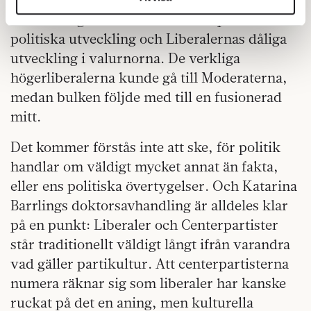
annons- och analysföretag som vi samarbetar med.
vore det logiska både med tanke på Centerns
Dessa kan i sin tur kombinera informationen med annan
politiska utveckling och Liberalernas dåliga
information som du har tillhandahållit eller som de har
utveckling i valurnorna. De verkliga
samlat in när du har använt deras tjänster.
högerliberalerna kunde gå till Moderaterna,
Om du vill läsa mer om hur vi hanterar personuppgifter
medan bulken följde med till en fusionerad
kan du göra det
här
.
mitt.
Det kommer förstås inte att ske, för politik
handlar om väldigt mycket annat än fakta,
eller ens politiska övertygelser. Och Katarina
Barrlings doktorsavhandling är alldeles klar
på en punkt: Liberaler och Centerpartister
står traditionellt väldigt långt ifrån varandra
vad gäller partikultur. Att centerpartisterna
numera räknar sig som liberaler har kanske
ruckat på det en aning, men kulturella