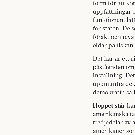
form för att ko
uppfattningar o
funktionen. Ist
för staten. De 
förakt och reva
eldar på ilskan
Det här är ett r
påståenden om 
inställning. De
uppmuntra de e
demokratin så l
Hoppet står
kan
amerikanska ta
tredjedelar av 
amerikaner som 