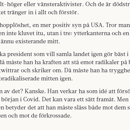
alt-höger eller vänsteraktivister. Och de är dödstr
tet tränger in i allt och förstör.
in hopplöshet, en mer positiv syn på USA. Tror man
n inte kluvet itu, utan i tre: ytterkanterna och en
ännu existerande mitt.
 president som vill samla landet igen gör bäst i at
 måste han ha kraften att stå emot radikaler på 
twittrar och skriker om. Då måste han ha trygghe
 oradikaliserade mitten igen.
 av det? Kanske. Han verkar ha som idé att försö
början i Covid. Det kan vara ett sätt framåt. Men
en betyder det att han måste slåss både mot dem 
gen och mot de förkrossade.