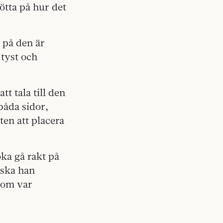
ötta på hur det
 på den är
 tyst och
t tala till den
båda sidor,
ten att placera
ka gå rakt på
 ska han
som var