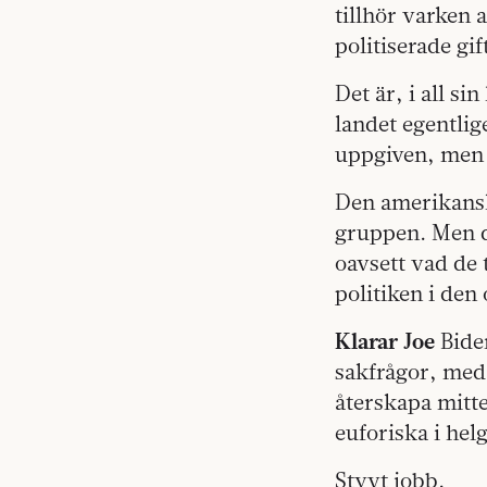
tillhör varken 
politiserade gif
Det är, i all s
landet egentlige
uppgiven, men 
Den amerikanska
gruppen. Men då
oavsett vad de 
politiken i den
Klarar Joe
Biden
sakfrågor, med 
återskapa mitt
euforiska i hel
Styvt jobb.