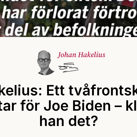
Johan Hakelius
elius: Ett tvåfronts
ar för Joe Biden – k
han det?