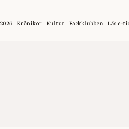
 2026
Krönikor
Kultur
Fackklubben
Läs e-t