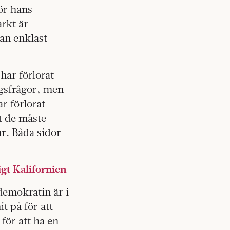
ör hans
arkt är
an enklast
har förlorat
ngsfrågor, men
r förlorat
t de måste
r. Båda sidor
gt Kalifornien
demokratin är i
t på för att
för att ha en