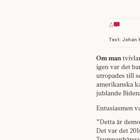
Text: Johan 
Om man
tvivla
igen var det bar
utropades till 
amerikanska ka
jublande Biden
Entusiasmen var
”Detta är demok
Det var det 20
Trumpanhänga