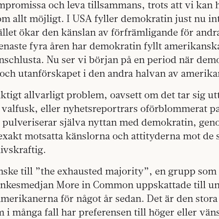
mpromissa och leva tillsammans, trots att vi kan h
m allt möjligt. I USA fyller demokratin just nu in
ället ökar den känslan av förfrämligande för andr
senaste fyra åren har demokratin fyllt amerikansk
nschlusta. Nu ser vi början på en period när demok
 och utanförskapet i den andra halvan av amerik
iktigt allvarligt problem, oavsett om det tar sig ut
valfusk, eller nyhetsreportrars oförblommerat pa
t pulveriserar själva nyttan med demokratin, gen
xakt motsatta känslorna och attityderna mot de 
ivskraftig.
ske till ”the exhausted majority”, en grupp som
nkesmedjan More in Common uppskattade till un
amerikanerna för något år sedan. Det är den stor
i många fall har preferensen till höger eller vän