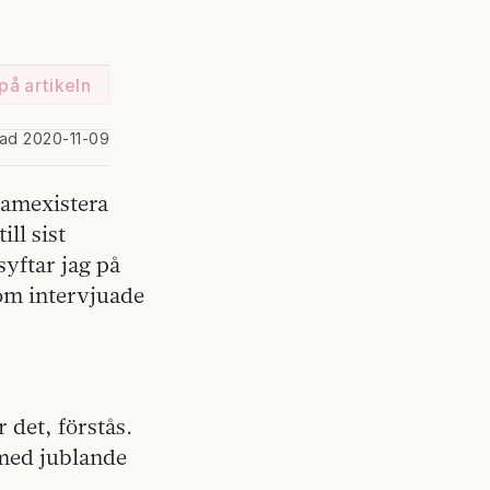
på artikeln
rad 2020-11-09
samexistera
ll sist
syftar jag på
om intervjuade
 det, förstås.
 med jublande