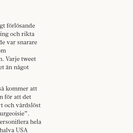
igt förlösande
ning och rikta
de var snarare
som
m. Varje tweet
et än något
kså kommer att
 för att det
rt och vårdslöst
urgeoisie”.
ersonifiera hela
t halva USA