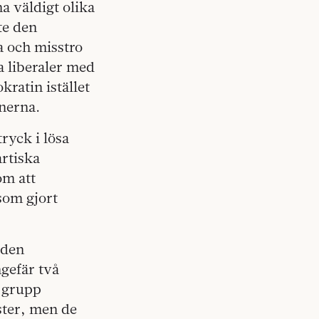
a väldigt olika
te den
a och misstro
a liberaler med
ratin istället
anerna.
tryck i lösa
rtiska
om att
som gjort
 den
gefär två
a grupp
ster, men de