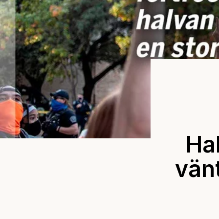
Hak
vänt