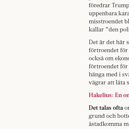
föredrar Trump
uppenbara karak
misstroendet b
kallar ”den poli
Det är det här 
förtroendet för
också om ekono
förtroendet för
hänga med i svä
vägrar att låta
Hakelius: En o
Det talas ofta
om
grund och botte
åstadkomma makt