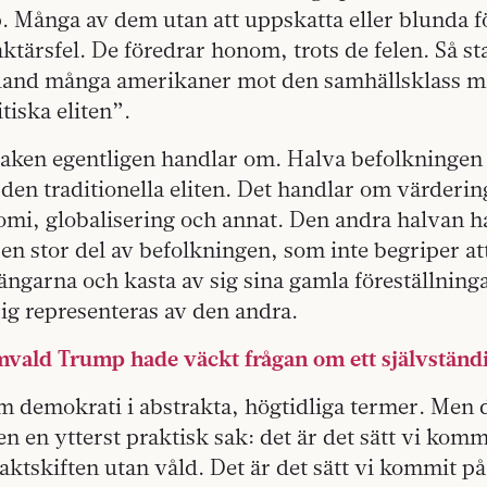
. Många av dem utan att uppskatta eller blunda f
tärsfel. De föredrar honom, trots de felen. Så st
land många amerikaner mot den samhällsklass m
tiska eliten”.
saken egentligen handlar om. Halva befolkningen 
 den traditionella eliten. Det handlar om värderi
mi, globalisering och annat. Den andra halvan ha
 en stor del av befolkningen, som inte begriper at
ngarna och kasta av sig sina gamla föreställninga
 sig representeras av den andra.
mvald Trump hade väckt frågan om ett självständi
 demokrati i abstrakta, högtidliga termer. Men 
n en ytterst praktisk sak: det är det sätt vi kommi
skiften utan våld. Det är det sätt vi kommit på 