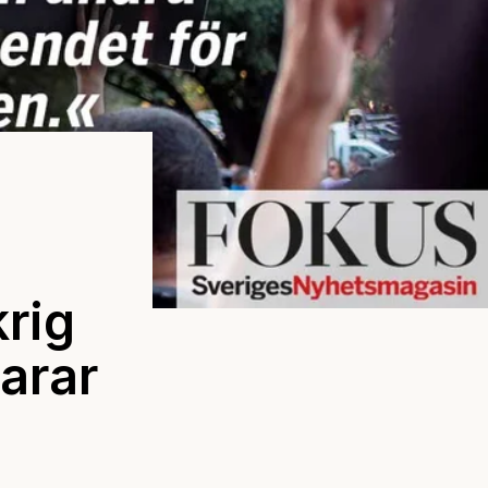
krig
larar