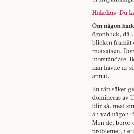
Hakelius: Du k
Om någon had
ögonblick, då U
blicken framåt 
motsatsen. Don
motståndare. Be
han hävde ur s
annat.
En rätt säker g
domineras av Tr
blir så, med si
än vad någon rä
Men det beror o
problemet, i et