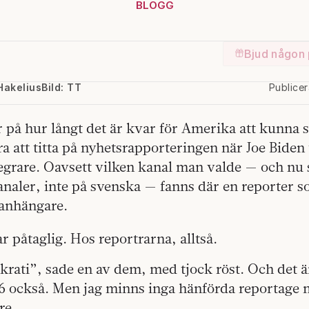
BLOGG
Bjud någon 
Hakelius
Bild: TT
Publice
r på hur långt det är kvar för Amerika att kunna 
a att titta på nyhetsrapporteringen när Joe Biden ti
segrare. Oavsett vilken kanal man valde — och nu 
naler, inte på svenska — fanns där en reporter s
anhängare.
 påtaglig. Hos reportrarna, alltså.
rati”, sade en av dem, med tjock röst. Och det är
16 också. Men jag minns inga hänförda reportage
re.