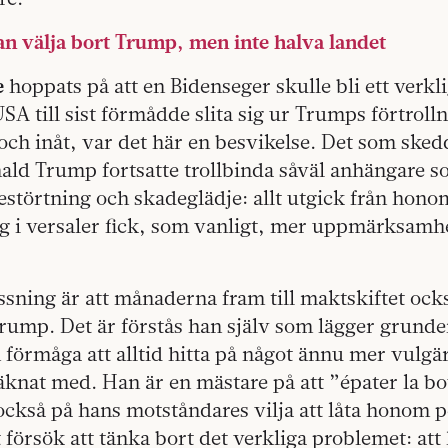
an välja bort Trump, men inte halva landet
e
hoppats på att en Bidenseger skulle bli ett verkl
SA till sist förmådde slita sig ur Trumps förtroll
och inåt, var det här en besvikelse. Det som sked
ald Trump fortsatte trollbinda såväl anhängare 
störtning och skadeglädje: allt utgick från hono
ig i versaler fick, som vanligt, mer uppmärksamh
issning är att månaderna fram till maktskiftet oc
ump. Det är förstås han själv som lägger grunden
n förmåga att alltid hitta på något ännu mer vulgä
knat med. Han är en mästare på att ”épater la bo
ckså på hans motståndares vilja att låta honom p
t försök att tänka bort det verkliga problemet: at