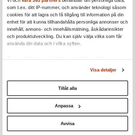
Vi och
våra 363 partners
behandlar din personliga data,
partipolitiskt formulera det utmärkta idé som
som t.ex. ditt IP-nummer, och använder teknologi såsom
Wetterberg väckte redan 2009?
cookies för att lagra och få tillgång till information på din
enhet för att kunna tillhandahålla personliga annonser och
Det är en retorisk fråga, men i dessa dagar
innehåll, annons- och innehållsmätning, åskådarinsikter
verkar man inte kunna lita på att någon
och produktutveckling. Du kan själv välja vilka som får
använda din data och i vilka syften.
förmår tänka sammanhängande, så för
säkerhets skull: svaret är »nej, det måste vi
Ta reda på mer om hur dina personliga uppgifter
inte«.
behandlas och ställ in dina preferenser i
detaljsektionen
.
Visa detaljer
Du kan ändra eller dra tillbaka ditt samtycke när som
helst från cookie-förklaringen.
Tillåt alla
Vi använder enhetsidentifierare för att anpassa innehållet
och annonserna till användarna, tillhandahålla funktioner
Anpassa
för sociala medier och analysera vår trafik. Vi
vidarebefordrar även sådana identifierare och annan
information från din enhet till de sociala medier och
Avvisa
annons- och analysföretag som vi samarbetar med.