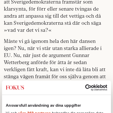
att Sverigedemokraterna framstår som
klarsynta, för förr eller senare tvingas de
andra att anpassa sig till det vettiga och då
kan Sverigedemokraterna stå där och säga
»vad var det vi sa?«
Måste vi gå igenom hela den här dansen
igen? Nu, när vi står utan starka allierade i
EU. Nu, när just de argument Gunnar
Wetterberg anförde för åtta år sedan
verkligen fått kraft, kan vi inte då låta bli att
stänga vägen framåt för oss själva genom att
göra allt till en fråga om
Sverigedemokraterna? Måste vi
misstänkliggöra nordismen, istället för att
omfamna den? Måste vi låta
Ansvarsfull användning av dina uppgifter
Sverigedemokraterna bli först med att