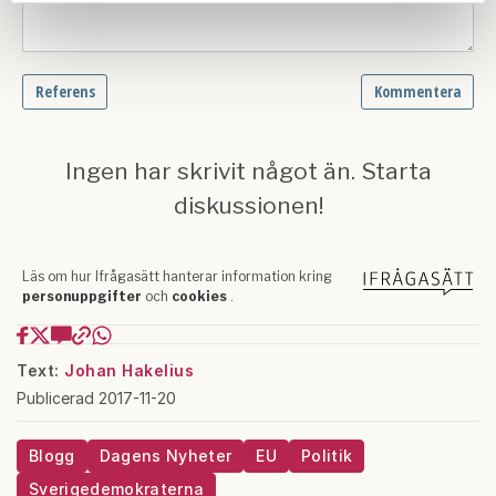
Dessa kan i sin tur kombinera informationen med annan
information som du har tillhandahållit eller som de har
samlat in när du har använt deras tjänster.
Om du vill läsa mer om hur vi hanterar personuppgifter
kan du göra det
här
.
Text:
Johan Hakelius
Publicerad 2017-11-20
Blogg
Dagens Nyheter
EU
Politik
Sverigedemokraterna