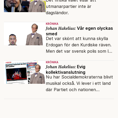
Det finska valet visar att
utmanarpartier inte är
dagsländor.
KRÖNIKA
Johan Hakelius:
Vår egen olyckas
smed
Det var skönt att kunna skylla
Erdogan för den Kurdiske räven.
Men det var svensk polis som lät
honom gå fri.
KRÖNIKA
Johan Hakelius:
Evig
kollektivanslutning
Nu har Socialdemokraterna blivit
musikal också. Vi lever i ett land
där Partiet och nationen
fortfarande hänger ihop.