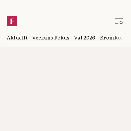
Aktuellt
Veckans Fokus
Val 2026
Krönikor
K