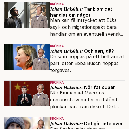
KRÖNIKA
Johan Hakelius:
Tänk om det
handlar om något
Man kan få intrycket att EU:s
asyl- och migrationspakt bara
handlar om en eventuell svensk
regeringskris. Det är fel.
KRÖNIKA
Johan Hakelius:
Och sen, då?
De som hoppas på ett helt annat
parti efter Ebba Busch hoppas
förgäves.
KRÖNIKA
Johan Hakelius:
När far super
När Emmanuel Macrons
enmansshow möter motstånd
plockar han fram dekret. Det
verkar inte störa svenska
KRÖNIKA
liberaler.
Johan Hakelius:
Det går inte över