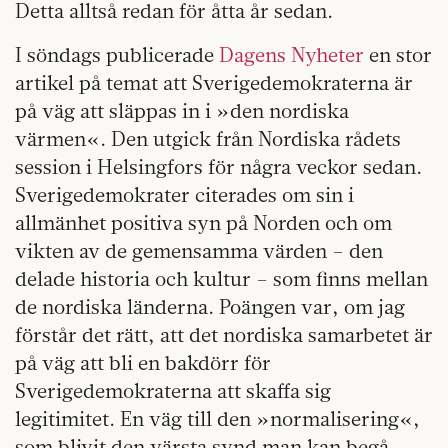
Detta alltså redan för åtta år sedan.
I söndags publicerade
Dagens Nyheter
en stor
artikel på temat att Sverigedemokraterna är
på väg att släppas in i »den nordiska
värmen«. Den utgick från Nordiska rådets
session i Helsingfors för några veckor sedan.
Sverigedemokrater citerades om sin i
allmänhet positiva syn på Norden och om
vikten av de gemensamma värden – den
delade historia och kultur – som finns mellan
de nordiska länderna. Poängen var, om jag
förstår det rätt, att det nordiska samarbetet är
på väg att bli en bakdörr för
Sverigedemokraterna att skaffa sig
legitimitet. En väg till den »normalisering«,
som blivit den värsta synd man kan begå.