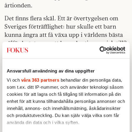
årtionden.
Det finns flera skäl. Ett är övertygelsen om
Sveriges förträfflighet: hur skulle ett barn
kunna ångra att få växa upp i världens bästa
välfärdsstat, oavsett hur adoptionen gick till?
Ett annat är idén om kärnfamiljen som en
rättighet, även för dem som inte själva kan bli
gravida. Ett tredje är tanken att adoptioner är
Ansvarsfull användning av dina uppgifter
en form av internationell solidaritet. Ett
Vi och
våra 363 partners
behandlar din personliga data,
fjärde att det lilla, homogena Sverige behöver
som t.ex. ditt IP-nummer, och använder teknologi såsom
uppfostras till att se och acceptera att alla
cookies för att lagra och få tillgång till information på din
människor inte är blonda och blåögda.
enhet för att kunna tillhandahålla personliga annonser och
innehåll, annons- och innehållsmätning, åskådarinsikter
och produktutveckling. Du kan själv välja vilka som får
använda din data och i vilka syften.