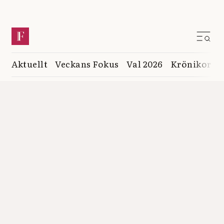
Aktuellt
Veckans Fokus
Val 2026
Krönikor
K