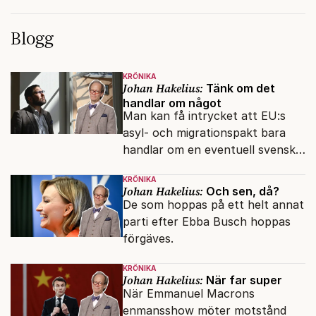
Blogg
KRÖNIKA
Johan Hakelius:
Tänk om det
handlar om något
Man kan få intrycket att EU:s
asyl- och migrationspakt bara
handlar om en eventuell svensk
regeringskris. Det är fel.
KRÖNIKA
Johan Hakelius:
Och sen, då?
De som hoppas på ett helt annat
parti efter Ebba Busch hoppas
förgäves.
KRÖNIKA
Johan Hakelius:
När far super
När Emmanuel Macrons
enmansshow möter motstånd