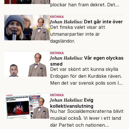
plockar han fram dekret. Det
verkar inte störa svenska
KRÖNIKA
liberaler.
Johan Hakelius:
Det går inte över
Det finska valet visar att
utmanarpartier inte är
dagsländor.
KRÖNIKA
Johan Hakelius:
Vår egen olyckas
smed
Det var skönt att kunna skylla
Erdogan för den Kurdiske räven.
Men det var svensk polis som lät
honom gå fri.
KRÖNIKA
Johan Hakelius:
Evig
kollektivanslutning
Nu har Socialdemokraterna blivit
musikal också. Vi lever i ett land
där Partiet och nationen