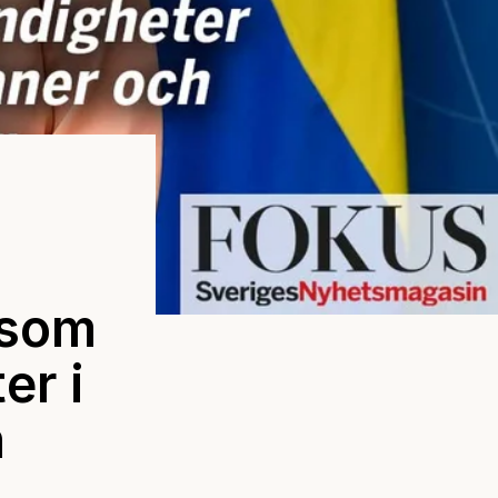
 som
er i
n