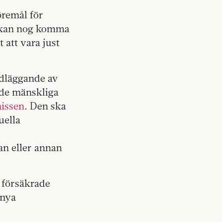
öremål för
t kan nog komma
att vara just
dläggande av
v de mänskliga
missen
. Den ska
uella
an eller annan
, försäkrade
 nya