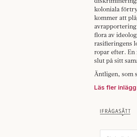
diskriminerings
koloniala fört
kommer att plå
avrapportering a
flora av ideolo
rasifieringens 
ropar efter. En
slut på sitt sa
Äntligen, som s
Läs fler inläg