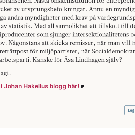
branschen. Nästa önskeinstitution för entreprenö
rycket av ursprungsbefolkningar. Ännu en myndi
ga andra myndigheter med krav på värdegrundsp
v statistik. Med all sannolikhet ett tillskott till
giproducenter som sjunger intersektionalitetens o
lov. Någonstans att skicka remisser, när man vill
 reträttpost för miljöpartister, när Socialdemokra
marbetsparti. Kanske för Åsa Lindhagen själv?
agt.
g i Johan Hakelius blogg här!