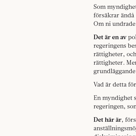
Som myndighet 
försäkrar ändå
Om ni undrade 
Det är en av
pol
regeringens be
rättigheter, oc
rättigheter. Men
grundläggande
Vad är detta fö
En myndighet so
regeringen, so
Det här är
, för
anställningsmöj