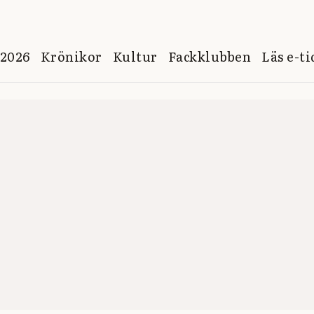
 2026
Krönikor
Kultur
Fackklubben
Läs e-t