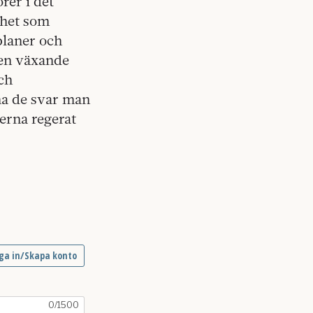
rer i det
ghet som
laner och
 den växande
ch
 ha de svar man
terna regerat