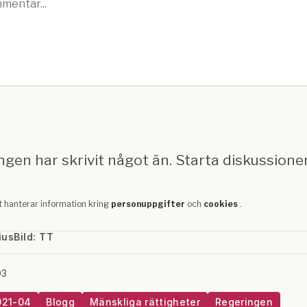
ius
Bild: TT
03
021-04
Blogg
Mänskliga rättigheter
Regeringen