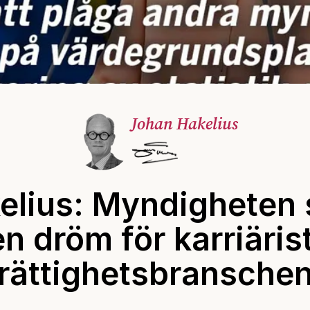
Johan Hakelius
elius: Myndigheten
en dröm för karriärist
rättighetsbransche