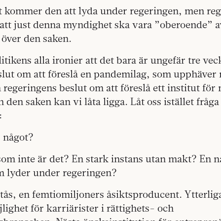
kommer den att lyda under regeringen, men re
 att just denna myndighet ska vara ”oberoende” a
över den saken.
itikens alla ironier att det bara är ungefär tre ve
slut om att föreslå en pandemilag, som upphäver
h regeringens beslut om att föreslå ett institut fö
 den saken kan vi låta ligga. Låt oss istället fråg
:
r något?
m inte är det? En stark instans utan makt? En na
m lyder under regeringen?
stås, en femtiomiljoners åsiktsproducent. Ytterlig
lighet för karriärister i rättighets- och