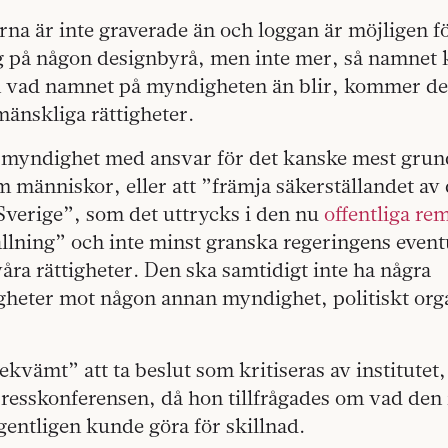
na är inte graverade än och loggan är möjligen f
 på någon designbyrå, men inte mer, så namne
n vad namnet på myndigheten än blir, kommer det 
 mänskliga rättigheter.
myndighet med ansvar för det kanske mest grun
som människor, eller att ”främja säkerställandet a
 Sverige”, som det uttrycks i den nu
offentliga re
ällning” och inte minst granska regeringens event
ra rättigheter. Den ska samtidigt inte ha några
gheter mot någon annan myndighet, politiskt org
ekvämt” att ta beslut som kritiseras av institutet
resskonferensen, då hon tillfrågades om vad den
entligen kunde göra för skillnad.