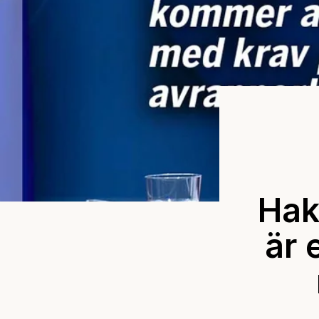
Hak
är 