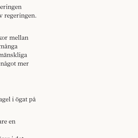
geringen
v regeringen.
ckor mellan
 många
r mänskliga
a något mer
gel i ögat på
are en