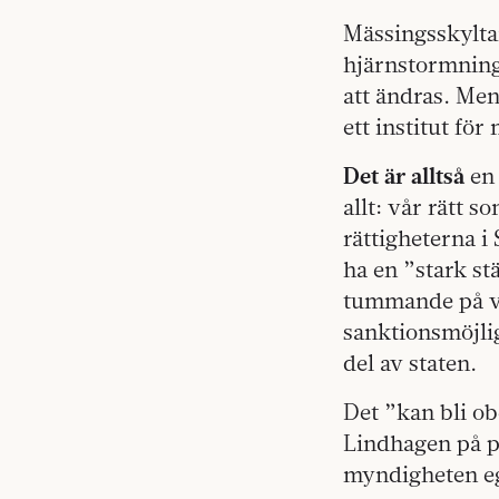
Mässingsskyltar
hjärnstormning
att ändras. Me
ett institut för
Det är alltså
en 
allt: vår rätt 
rättigheterna i
ha en ”stark st
tummande på vå
sanktionsmöjli
del av staten.
Det ”kan bli ob
Lindhagen på p
myndigheten eg