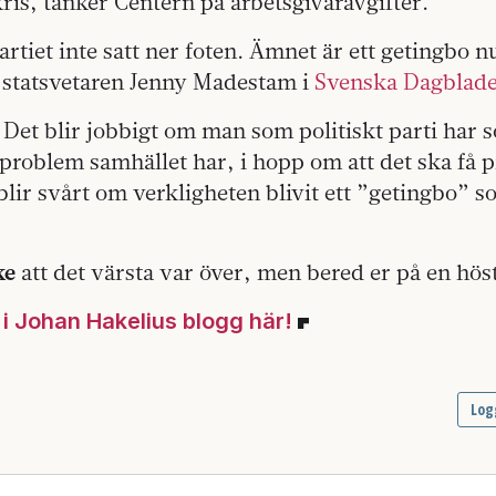
is, tänker Centern på arbetsgivaravgifter.
artiet inte satt ner foten. Ämnet är ett getingbo n
statsvetaren Jenny Madestam i
Svenska Dagblade
t. Det blir jobbigt om man som politiskt parti har s
 problem samhället har, i hopp om att det ska få 
blir svårt om verkligheten blivit ett ”getingbo” 
ke
att det värsta var över, men bered er på en höst
g i Johan Hakelius blogg här!