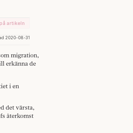
på artikeln
rad 2020-08-31
som migration,
ill erkänna de
iet i en
d det värsta,
fs återkomst