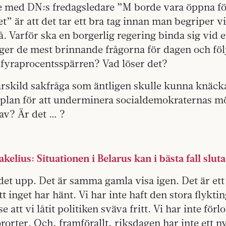
e med DN:s fredagsledare ”M borde vara öppna för
t” är att det tar ett bra tag innan man begriper v
å. Varför ska en borgerlig regering binda sig vid e
er de mest brinnande frågorna för dagen och föl
 fyraprocentsspärren? Vad löser det?
ärskild sakfråga som äntligen skulle kunna knäck
g plan för att underminera socialdemokraternas möj
av? Är det … ?
lius: Situationen i Belarus kan i bästa fall sluta
det upp. Det är samma gamla visa igen. Det är ett
tt inget har hänt. Vi har inte haft den stora flykt
se att vi låtit politiken sväva fritt. Vi har inte förl
örorter. Och, framförallt, riksdagen har inte ett n