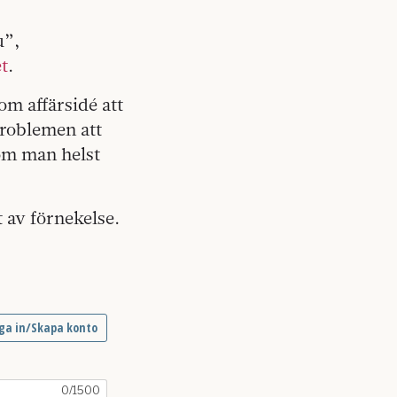
u”,
t
.
om affärsidé att
problemen att
som man helst
 av förnekelse.