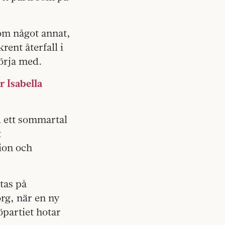
 om något annat,
rent återfall i
örja med.
r Isabella
 ett sommartal
t
ion och
tas på
rg, när en ny
öpartiet hotar