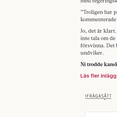
med regeringskr
”Troligen har p
kommenterade 
Jo, det är klar
inte tala om de
försvinna. Det 
undviker.
Ni trodde kans
Läs fler inläg