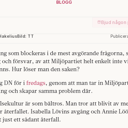
BLOGG
Bjud någon 
Hakelius
Bild: TT
Publice
ng som blockeras i de mest avgörande frågorna, 
 och försvar, av att Miljöpartiet helt enkelt inte v
nns. Hur löser man den saken?
g DN för i
fredags
, genom att man tar in Miljöpart
ring och skapar samma problem där.
sekultur är som bältros. Man tror att blivit av me
återfallet. Isabella Lövins avgång och Annie Löö
 just ett sådant återfall.