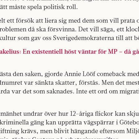
sätt måste spela politisk roll.
elt ett försök att liera sig med dem som vill prata
roblemen då ska försvinna. Det vill säga, ett klock
ultur som gav oss Sverigedemokraterna till att b
lius: En existentiell höst väntar för MP – då gå
ästa den saken, gjorde Annie Lööf comeback med
dnumret var sänkta skatter, förstås. Men det mes
da var det som saknades. Inte ett ord om migrat
lmänhet undrar över hur 12-åriga flickor kan skju
kriminella gäng kan upprätta vägspärrar i Götebo
iftning krävs, men blivit hängande eftersom Milj