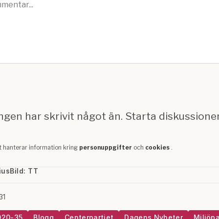
ius
Bild: TT
31
020-35
Blogg
Centerpartiet
Dagens Nyheter
Miljöpa