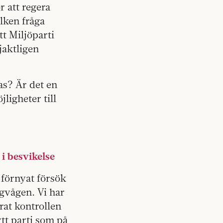
 att regera
ilken fråga
tt Miljöparti
jaktligen
as? Är det en
ligheter till
 i besvikelse
 förnyat försök
ingvågen. Vi har
orat kontrollen
ytt parti som på