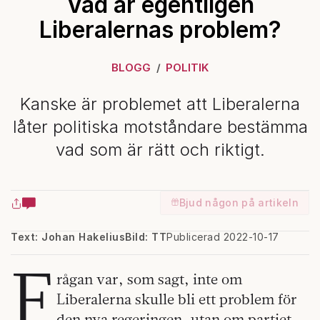
Vad är egentligen
Liberalernas problem?
BLOGG
POLITIK
Kanske är problemet att Liberalerna
låter politiska motståndare bestämma
vad som är rätt och riktigt.
Bjud någon på artikeln
Text: Johan Hakelius
Bild: TT
Publicerad 2022-10-17
F
rågan var, som sagt, inte om
Liberalerna skulle bli ett problem för
den nya regeringen, utan om partiet