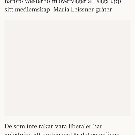
Barbro Westerholm överväger att säga upp
sitt medlemskap. Maria Leissner gråter.
De som inte råkar vara liberaler har
anledning att undra: vad är det egentligen