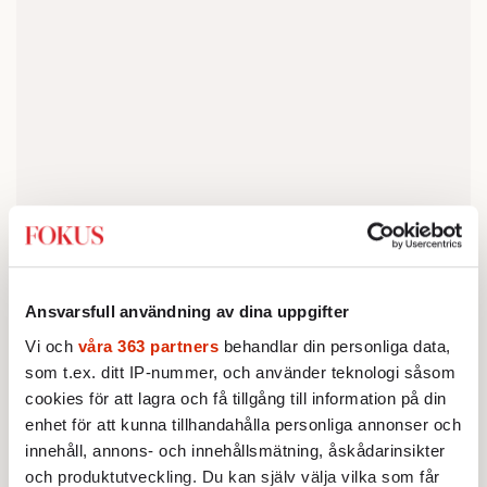
Ansvarsfull användning av dina uppgifter
har varit föremål för en
LIBERALERNA
påtryckningskampanj ända sedan valet. Det
Vi och
våra 363 partners
behandlar din personliga data,
som t.ex. ditt IP-nummer, och använder teknologi såsom
beror på att de innehar mandaten i mitten.
cookies för att lagra och få tillgång till information på din
Men det beror också på att partiet är så
enhet för att kunna tillhandahålla personliga annonser och
mottagligt för påtryckningar. Innerst inne är
innehåll, annons- och innehållsmätning, åskådarinsikter
en liberal aldrig riktigt säker på att det är OK
och produktutveckling. Du kan själv välja vilka som får