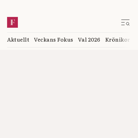
Aktuellt
Veckans Fokus
Val 2026
Krönikor
K