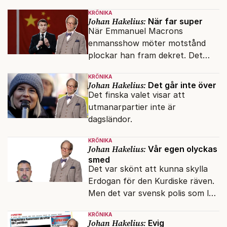
KRÖNIKA
Johan Hakelius:
När far super
När Emmanuel Macrons
enmansshow möter motstånd
plockar han fram dekret. Det
verkar inte störa svenska
KRÖNIKA
liberaler.
Johan Hakelius:
Det går inte över
Det finska valet visar att
utmanarpartier inte är
dagsländor.
KRÖNIKA
Johan Hakelius:
Vår egen olyckas
smed
Det var skönt att kunna skylla
Erdogan för den Kurdiske räven.
Men det var svensk polis som lät
honom gå fri.
KRÖNIKA
Johan Hakelius:
Evig