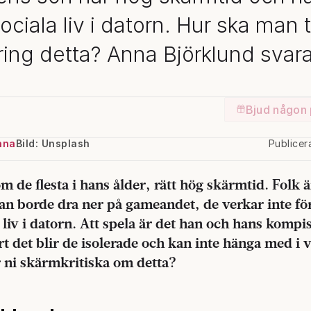
sociala liv i datorn. Hur ska man
ring detta? Anna Björklund svara
Bjud någon 
nna
Bild: Unsplash
Publice
m de flesta i hans ålder, rätt hög skärmtid. Folk ä
an borde dra ner på gameandet, de verkar inte för
a liv i datorn. Att spela är det han och hans kompi
t det blir de isolerade och kan inte hänga med i 
r ni skärmkritiska om detta?