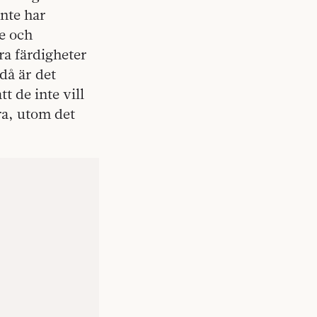
inte har
e och
ra färdigheter
då är det
t de inte vill
ra, utom det