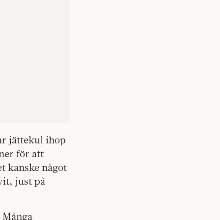
r jättekul ihop
er för att
et kanske något
t, just på
n. Många