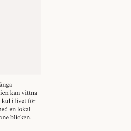
många
ien kan vittna
kul i livet för
med en lokal
one blicken.