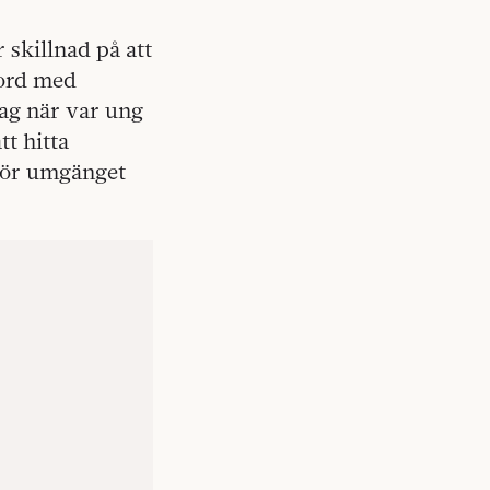
 skillnad på att
bord med
jag när var ung
tt hitta
för umgänget