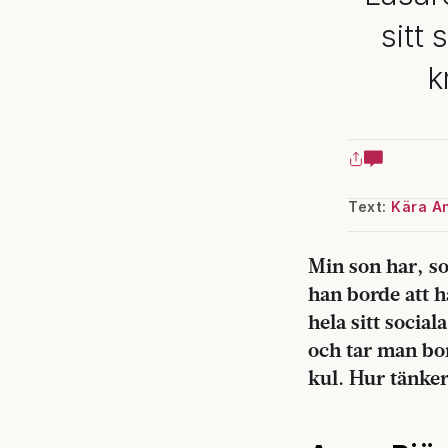
sitt 
k
Text:
Kära A
Min son har, so
han borde att h
hela sitt social
och tar man bor
kul. Hur tänke