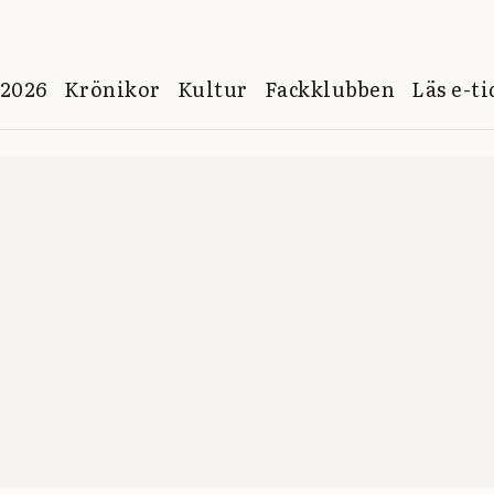
 2026
Krönikor
Kultur
Fackklubben
Läs e-t