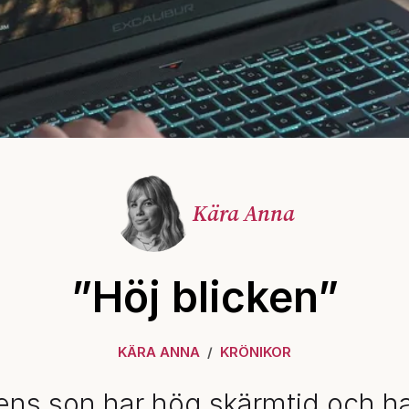
Kära Anna
”Höj blicken”
KÄRA ANNA
KRÖNIKOR
ens son har hög skärmtid och ha