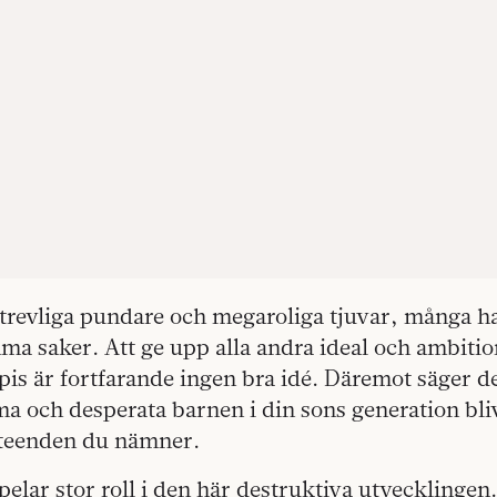
trevliga pundare och megaroliga tjuvar, många ha
a saker. Att ge upp alla andra ideal och ambition
is är fortfarande ingen bra idé. Däremot säger d
och desperata barnen i din sons generation blivi
eteenden du nämner.
elar stor roll i den här destruktiva utvecklinge