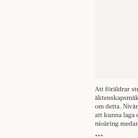
Att föräldrar s
äktenskapsmäkl
om detta. Nivån 
att kunna laga 
nioåring medan
***