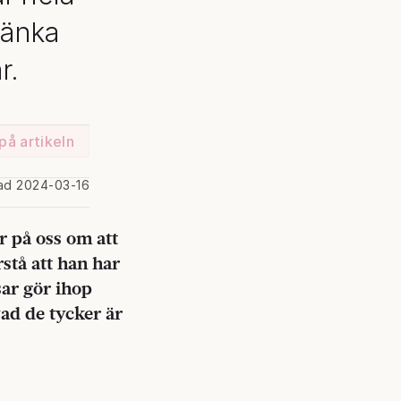
 tänka
r.
på artikeln
rad 2024-03-16
r på oss om att
stå att han har
sar gör ihop
vad de tycker är