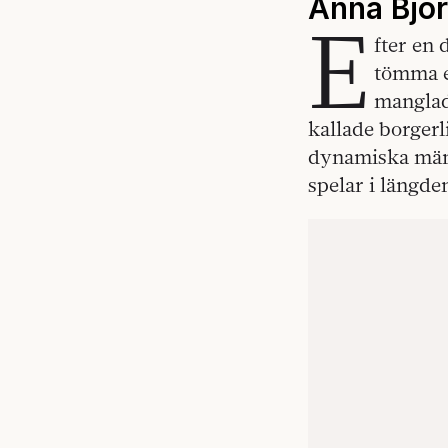
Anna Björ
E
fter en 
tömma e
manglad
kallade borgerli
dynamiska männ
spelar i längden