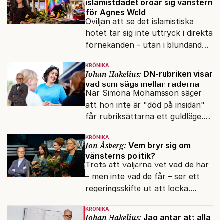
islamistdådet oroar sig vänstern
för Agnes Wold
Oviljan att se det islamistiska
hotet tar sig inte uttryck i direkta
förnekanden – utan i blundandet
och den återkommande
KRÖNIKA
fokusförflyttningen.
Johan Hakelius:
DN-rubriken visar
vad som sägs mellan raderna
När Simona Mohamsson säger
att hon inte är "död på insidan"
får rubriksättarna ett guldläge.
Med små signaler blinkar man i
KRÖNIKA
moraliskt samförstånd till
Jon Åsberg:
Vem bryr sig om
läsarna.
vänsterns politik?
Trots att väljarna vet vad de har
– men inte vad de får – ser ett
regeringsskifte ut att locka.
Varför?
KRÖNIKA
Johan Hakelius:
Jag antar att alla