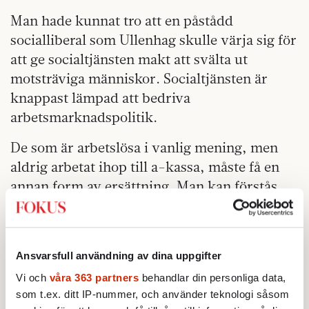
Man hade kunnat tro att en påstådd
socialliberal som Ullenhag skulle värja sig för
att ge socialtjänsten makt att svälta ut
motsträviga människor. Socialtjänsten är
knappast lämpad att bedriva
arbetsmarknadspolitik.
De som är arbetslösa i vanlig mening, men
aldrig arbetat ihop till a-kassa, måste få en
annan form av ersättning. Man kan förstås
lätta på arbetskravet i a-kassan men om man
inte avskaffar det helt kommer en stor grupp
fortfarande stå utanför. Det bästa vore kanske
Ansvarsfull användning av dina uppgifter
att knyta en generell ersättning till
Vi och
våra 363 partners
behandlar din personliga data,
deltagande hos Arbetsförmedlingen, något
som t.ex. ditt IP-nummer, och använder teknologi såsom
som också skulle tydliggöra statens ansvar