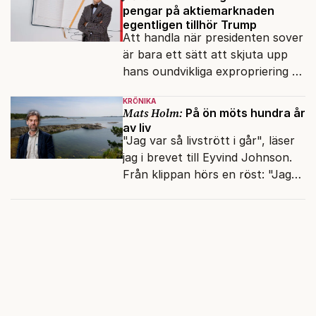
pengar på aktiemarknaden
egentligen tillhör Trump
Att handla när presidenten sover
är bara ett sätt att skjuta upp
hans oundvikliga expropriering av
alla finansiella resurser.
KRÖNIKA
Mats Holm:
På ön möts hundra år
av liv
"Jag var så livstrött i går", läser
jag i brevet till Eyvind Johnson.
Från klippan hörs en röst: "Jag
har gjort valkompassen. Har du?"