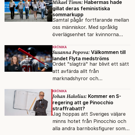
Mikael Timm:
Habermas hade
swisha.
gillat deras feministiska
sommarkupp
Samtal pågår fortfarande mellan
oss människor. Med språklig
överlägsenhet tar kvinnorna
över det offentliga rummet.
KRÖNIKA
Susanna Popova:
Välkommen till
landet Flyta medströms
Ordet "slagträ" har blivit ett sätt
att avfärda allt från
marknadshyror och
slöserikommissioner till frågor
KRÖNIKA
om antisemitism.
Johan Hakelius:
Kommer en S-
regering att ge Pinocchio
straffrabatt?
Jag hoppas att Sveriges väljare
minns hotet från Pinocchio och
alla andra barnboksfigurer som