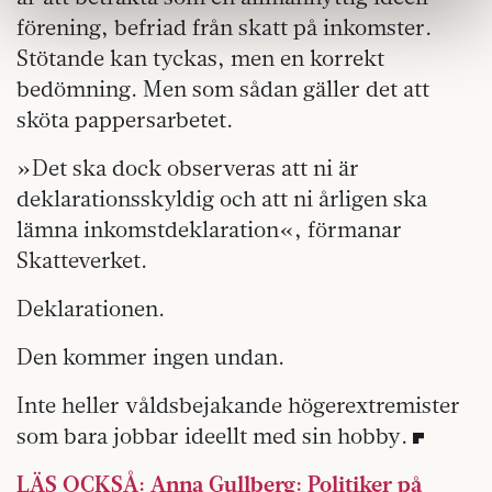
information som du har tillhandahållit eller som de har
förening, befriad från skatt på inkomster.
samlat in när du har använt deras tjänster.
Stötande kan tyckas, men en korrekt
Om du vill läsa mer om hur vi hanterar personuppgifter
bedömning. Men som sådan gäller det att
kan du göra det
här
.
sköta pappersarbetet.
»Det ska dock observeras att ni är
deklarationsskyldig och att ni årligen ska
lämna inkomstdeklaration«, förmanar
Skatteverket.
Deklarationen.
Den kommer ingen undan.
Inte heller våldsbejakande högerextremister
som bara jobbar ideellt med sin hobby.
LÄS OCKSÅ: Anna Gullberg: Politiker på