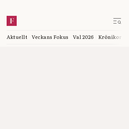
Aktuellt
Veckans Fokus
Val 2026
Krönikor
K