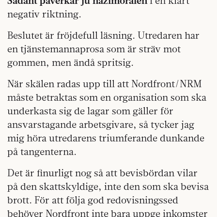
Sådant påverkar ju nazimoralen
i en klart
negativ riktning.
Beslutet är fröjdefull läsning. Utredaren har
en tjänstemannaprosa som är sträv mot
gommen, men ändå spritsig.
När skälen radas upp till att Nordfront/NRM
måste betraktas som en organisation som ska
underkasta sig de lagar som gäller för
ansvarstagande arbetsgivare, så tycker jag
mig höra utredarens triumferande dunkande
på tangenterna.
Det är finurligt nog så att bevisbördan vilar
på den skattskyldige, inte den som ska bevisa
brott. För att följa god redovisningssed
behöver Nordfront inte bara uppge inkomster