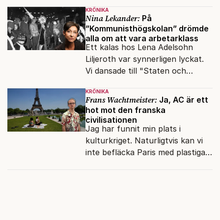
snart befrias från hämmande
KRÖNIKA
upphovsrätt.
Nina Lekander:
På
”Kommunisthögskolan” drömde
alla om att vara arbetarklass
Ett kalas hos Lena Adelsohn
Liljeroth var synnerligen lyckat.
Vi dansade till "Staten och
kapitalet", Ebba Gröns version.
KRÖNIKA
Frans Wachtmeister:
Ja, AC är ett
hot mot den franska
civilisationen
Jag har funnit min plats i
kulturkriget. Naturligtvis kan vi
inte befläcka Paris med plastiga
klossar från Panasonic.