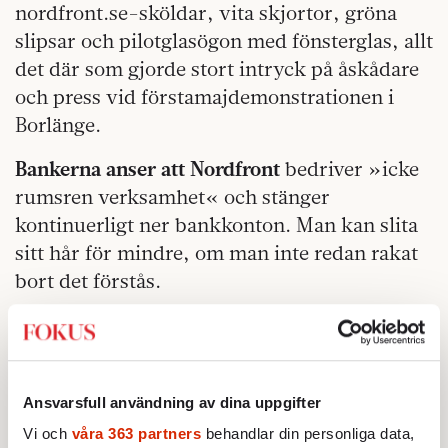
nordfront.se-sköldar, vita skjortor, gröna
slipsar och pilotglasögon med fönsterglas, allt
det där som gjorde stort intryck på åskådare
och press vid förstamajdemonstrationen i
Borlänge.
Bankerna anser att Nordfront
bedriver »icke
rumsren verksamhet« och stänger
kontinuerligt ner bankkonton. Man kan slita
sitt hår för mindre, om man inte redan rakat
bort det förstås.
Det är omvittnat svårt att driva ideell
verksamhet, det känner varje fotbollsförälder
till. Det är så många poster som ska fyllas, så
Ansvarsfull användning av dina uppgifter
många regler, så många uppgifter, så lite tid.
Nordfront lider av samma återväxtproblem
Vi och
våra 363 partners
behandlar din personliga data,