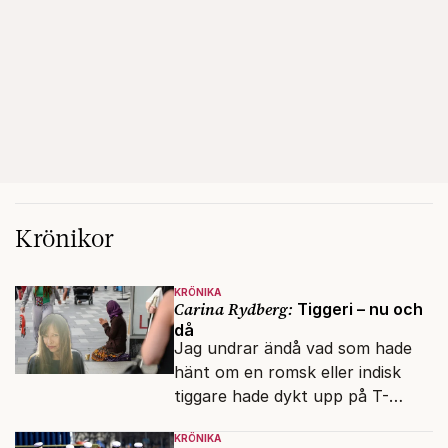
Krönikor
KRÖNIKA
Carina Rydberg:
Tiggeri – nu och
då
Jag undrar ändå vad som hade
hänt om en romsk eller indisk
tiggare hade dykt upp på T-
banan med en mobiltelefon, till
KRÖNIKA
vilken det hade gått bra att