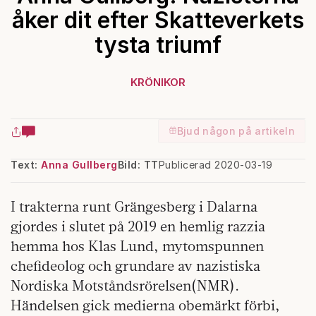
åker dit efter Skatteverkets
tysta triumf
KRÖNIKOR
Bjud någon på artikeln
Text:
Anna Gullberg
Bild: TT
Publicerad 2020-03-19
I trakterna runt Grängesberg i Dalarna
gjordes i slutet på 2019 en hemlig razzia
hemma hos Klas Lund, mytomspunnen
chefideolog och grundare av nazistiska
Nordiska Motståndsrörelsen(NMR).
Händelsen gick medierna obemärkt förbi,