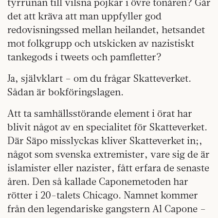
tyrrunan till vilsna pojkar i övre tonåren? Går
det att kräva att man uppfyller god
redovisningssed mellan heilandet, hetsandet
mot folkgrupp och utskicken av nazistiskt
tankegods i tweets och pamfletter?
Ja, självklart – om du frågar Skatteverket.
Sådan är bokföringslagen.
Att ta samhällsstörande element i örat har
blivit något av en specialitet för Skatteverket.
Där Säpo misslyckas kliver Skatteverket in;,
något som svenska extremister, vare sig de är
islamister eller nazister, fått erfara de senaste
åren. Den så kallade Caponemetoden har
rötter i 20-talets Chicago. Namnet kommer
från den legendariske gangstern Al Capone –