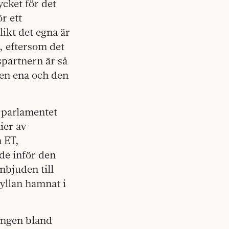
ycket för det
r ett
likt det egna är
, eftersom det
partnern är så
 den ena och den
a parlamentet
ier av
m ET,
de inför den
bjuden till
yllan hamnat i
ningen bland