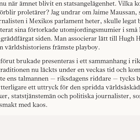
u när ämnet blivit en statsangelägenhet. Vilka k
förblir proletärer? Jag undrar om Jaime Maussan,
rnalisten i Mexikos parlament heter, skulle legat b
nterat sina förtorkade utomjordingsmumier i små 
 gräddfärgat siden. Man associerar lätt till Hugh
om världshistoriens främste playboy.
förut brukade presenteras i ett sammanhang i ri
traditionen nu läckts under en veckas tid och ko
Inte ens talmannen — riksdagens riddare — tycks b
tterligare ett uttryck för den spridda världsåskå
ker, statstjänstemän och politiska journalister, so
gsmakt med kaos.