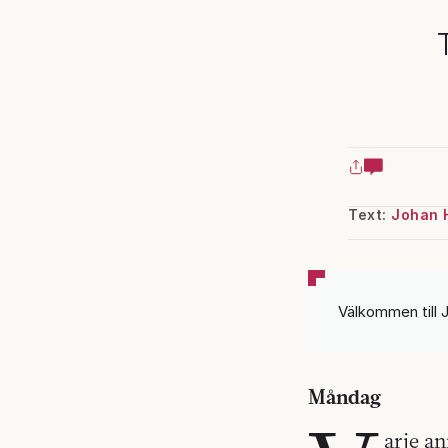
Text:
Johan 
Välkommen till 
Måndag
arje a