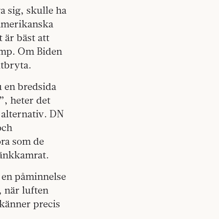
a sig, skulle ha
 amerikanska
 är bäst att
rump. Om Biden
tbryta.
 en bredsida
”, heter det
 alternativ. DN
och
ora som de
bänkkamrat.
r en påminnelse
 när luften
 känner precis