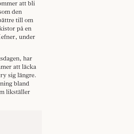
ommer att bli
 som den
ättre till om
kistor på en
 Hefner, under
ksdagen, har
mmer att läcka
ry sig längre.
dning bland
m likställer