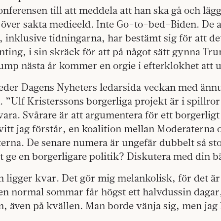
nferensen till att meddela att han ska gå och lägg
s över sakta medieeld. Inte Go-to-bed-Biden. De
 inklusive tidningarna, har bestämt sig för att det
nting, i sin skräck för att på något sätt gynna T
ump nästa år kommer en orgie i efterklokhet att u
der Dagens Nyheters ledarsida veckan med ännu
 ”Ulf Kristerssons borgerliga projekt är i spillror
vara. Svårare är att argumentera för ett borgerligt
vitt jag förstår, en koalition mellan Moderaterna 
erna. De senare numera är ungefär dubbelt så st
et ge en borgerligare politik? Diskutera med din 
igger kvar. Det gör mig melankolisk, för det ä
en normal sommar får högst ett halvdussin dagar,
m, även på kvällen. Man borde vänja sig, men jag