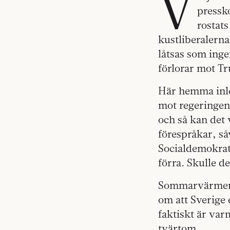
V
pressko
rostat
kustliberalerna,
låtsas som inge
förlorar mot Tr
Här hemma inle
mot regeringen.
och så kan det 
förespråkar, så
Socialdemokrat
förra. Skulle d
Sommarvärmen l
om att Sverige 
faktiskt är var
tvärtom.