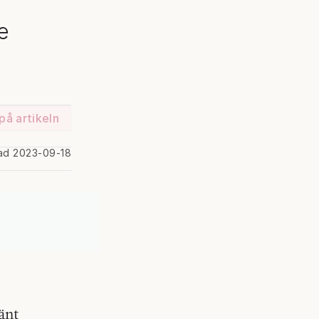
e
på artikeln
rad 2023-09-18
änt