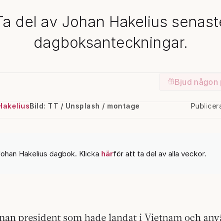
Ta del av Johan Hakelius senast
dagboksanteckningar.
Bjud någon 
Hakelius
Bild: TT / Unsplash / montage
Publice
Johan Hakelius dagbok. Klicka
här
för att ta del av alla veckor.
nnan president som hade landat i Vietnam och anv