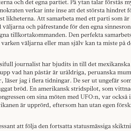
rna och det egna partiet. På ytan talar förstås m
kraten verkar inte inse att det största hindret fö
t likheterna. Att samarbeta med ett parti som är 
 väljarna och påfrestande för den egna sinnesron
na tillkortakommanden. Den perfekta samarbets
tt varken väljarna eller man själv kan ta miste på
sifull journalist har bjudits in till det mexikansk
a upp vad han påstår är uråldriga, peruanska mum
 läser jag i flera tidningar. De ser ut ungefär so
uggat bröd. En amerikansk stridspilot, som vittna
ngressen om sina möten med UFO:n, var också in
kanen är upprörd, eftersom han utan egen försk
ressant att följa den fortsatta statusmässiga skikt