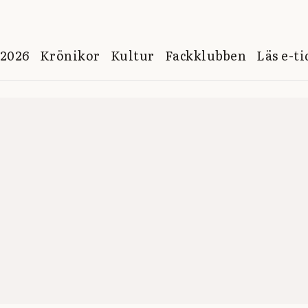
 2026
Krönikor
Kultur
Fackklubben
Läs e-t