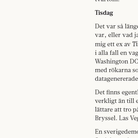
Tisdag
Det var så läng
var, eller vad j
Ti
mig ett ex av
i alla fall en v
Washington DC: 
med rökarna so
datagenererade
Det finns egent
verkligt än til
lättare att tro
Bryssel. Las V
En sverigedemo