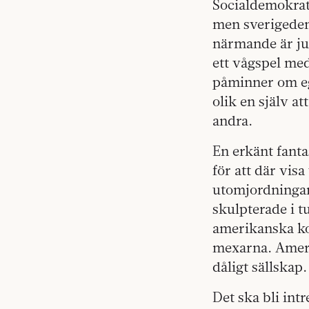
Socialdemokrate
men sverigedemo
närmande är jus
ett vågspel med
påminner om eg
olik en själv a
andra.
En erkänt fanta
för att där vis
utomjordningar,
skulpterade i t
amerikanska ko
mexarna. Ameri
dåligt sällskap.
Det ska bli int