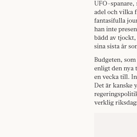
UFO-spanare, n
adel och vilka 
fantasifulla jou
han inte prese
bädd av tjockt,
sina sista år s
Budgeten, som 
enligt den nya 
en vecka till. 
Det är kanske y
regeringspoliti
verklig riksda