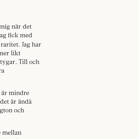
 mig när det
 jag fick med
raritet. Jag har
mer likt
tygar. Till och
ra
m är mindre
 det är ändå
ngton och
e mellan