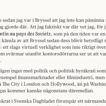
e sedan jag var i Bryssel att jag inte kan påminna
ag gjorde där. Att jag faktiskt var där vet jag, för
ntin au pays des Soviets
, som på den tiden var en 
ag känsla av att Bryssel sedan dess blivit betydligt 
ett slags virtuell verklighet som inte riktigt över
m svärmar utanför kontorsdörrarna ser ut att va
.
ligen inget med politik och politisk byråkrati so
l exempel finansmarknader eller filmindustri, men
 på The City i London och Hollywood, än på Washi
egas kommer kanske någonstans däremellan.
krat i Svenska Dagbladet förutspår ett närmand