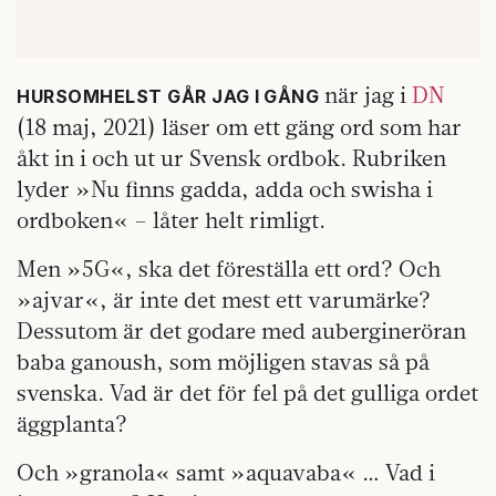
när jag i
DN
HURSOMHELST GÅR JAG I GÅNG
(18 maj, 2021) läser om ett gäng ord som har
åkt in i och ut ur Svensk ordbok. Rubriken
lyder »Nu finns gadda, adda och swisha i
ordboken« – låter helt rimligt.
Men »5G«, ska det föreställa ett ord? Och
»ajvar«, är inte det mest ett varumärke?
Dessutom är det godare med aubergineröran
baba ganoush, som möjligen stavas så på
svenska. Vad är det för fel på det gulliga ordet
äggplanta?
Och »granola« samt »aquavaba« … Vad i