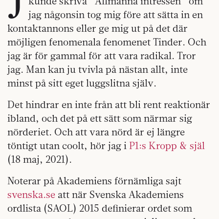
kunde skriva ”Allmänna intressen” om
jag någonsin tog mig före att sätta in en
kontaktannons eller ge mig ut på det där
möjligen fenomenala fenomenet Tinder. Och
jag är för gammal för att vara radikal. Tror
jag. Man kan ju tvivla på nästan allt, inte
minst på sitt eget luggslitna själv.
Det hindrar en inte från att bli rent reaktionär
ibland, och det på ett sätt som närmar sig
nörderiet. Och att vara nörd är ej längre
töntigt utan coolt, hör jag i
P1:s Kropp & själ
(18 maj, 2021).
Noterar på Akademiens förnämliga sajt
svenska.se
att när Svenska Akademiens
ordlista (SAOL) 2015 definierar ordet som