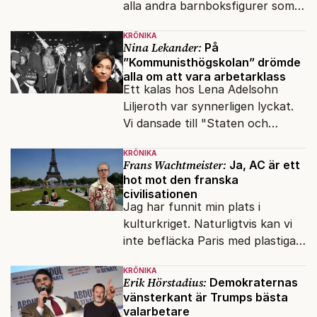
alla andra barnboksfigurer som
snart befrias från hämmande
KRÖNIKA
upphovsrätt.
Nina Lekander:
På
”Kommunisthögskolan” drömde
alla om att vara arbetarklass
Ett kalas hos Lena Adelsohn
Liljeroth var synnerligen lyckat.
Vi dansade till "Staten och
kapitalet", Ebba Gröns version.
KRÖNIKA
Frans Wachtmeister:
Ja, AC är ett
hot mot den franska
civilisationen
Jag har funnit min plats i
kulturkriget. Naturligtvis kan vi
inte befläcka Paris med plastiga
klossar från Panasonic.
KRÖNIKA
Erik Hörstadius:
Demokraternas
vänsterkant är Trumps bästa
valarbetare