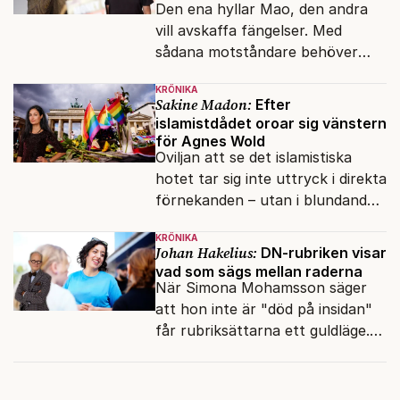
Den ena hyllar Mao, den andra
vill avskaffa fängelser. Med
sådana motståndare behöver
presidenten knappt några
KRÖNIKA
vänner.
Sakine Madon:
Efter
islamistdådet oroar sig vänstern
för Agnes Wold
Oviljan att se det islamistiska
hotet tar sig inte uttryck i direkta
förnekanden – utan i blundandet
och den återkommande
KRÖNIKA
fokusförflyttningen.
Johan Hakelius:
DN-rubriken visar
vad som sägs mellan raderna
När Simona Mohamsson säger
att hon inte är "död på insidan"
får rubriksättarna ett guldläge.
Med små signaler blinkar man i
moraliskt samförstånd till
läsarna.