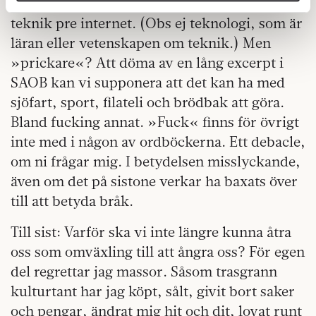
Han minns »datavision« och »desktoppare«,
Dessa kan i sin tur kombinera informationen med annan
teknik pre internet. (Obs ej teknologi, som är
information som du har tillhandahållit eller som de har
läran eller vetenskapen om teknik.) Men
samlat in när du har använt deras tjänster.
»prickare«? Att döma av en lång excerpt i
Om du vill läsa mer om hur vi hanterar personuppgifter
SAOB kan vi supponera att det kan ha med
kan du göra det
här
.
sjöfart, sport, filateli och brödbak att göra.
Bland fucking annat. »Fuck« finns för övrigt
inte med i någon av ordböckerna. Ett debacle,
om ni frågar mig. I betydelsen misslyckande,
även om det på sistone verkar ha baxats över
till att betyda bråk.
Till sist: Varför ska vi inte längre kunna åtra
oss som omväxling till att ångra oss? För egen
del regrettar jag massor. Såsom trasgrann
kulturtant har jag köpt, sålt, givit bort saker
och pengar, ändrat mig hit och dit, lovat runt