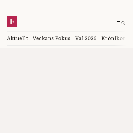
Aktuellt
Veckans Fokus
Val 2026
Krönikor
K