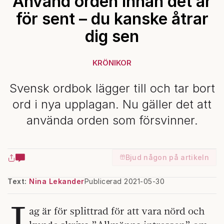
Använd orden innan det är
för sent – du kanske åtrar
dig sen
KRÖNIKOR
Svensk ordbok lägger till och tar bort
ord i nya upplagan. Nu gäller det att
använda orden som försvinner.
Bjud någon på artikeln
Text:
Nina Lekander
Publicerad 2021-05-30
J
ag är för splittrad för att vara nörd och