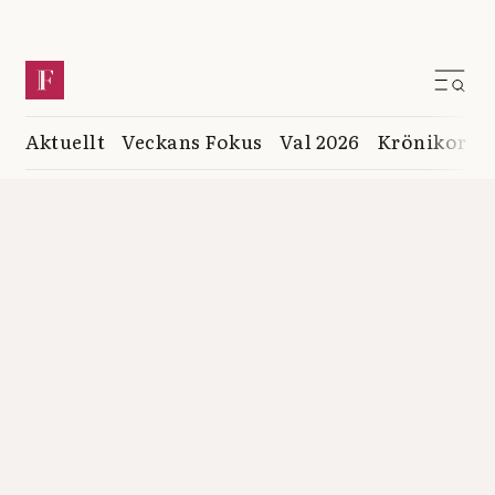
Aktuellt
Veckans Fokus
Val 2026
Krönikor
K