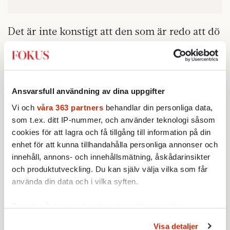
Det är inte konstigt att den som är redo att dö
för Sverige blir besviken på den som inte är
det. Men jag fattar inte hur folk kan veta så
tvärsäkert vad de skulle göra. Att dö är ändå
en rätt stor grej. För att inte tala om att
Ansvarsfull användning av dina uppgifter
riskera sina barns liv.
Vi och
våra 363 partners
behandlar din personliga data,
som t.ex. ditt IP-nummer, och använder teknologi såsom
och barn, men
UKRAINA EVAKUERAR KVINNOR
cookies för att lagra och få tillgång till information på din
Sverige är jämställdhetsintegrerat, här
enhet för att kunna tillhandahålla personliga annonser och
förväntas alla stanna och bidra. Totalförsvaret
innehåll, annons- och innehållsmätning, åskådarinsikter
innebär att barn ska lämnas in på dagis under
och produktutveckling. Du kan själv välja vilka som får
använda din data och i vilka syften.
krig, medan föräldrarna fortsätter att gå till
sina arbeten. Det är den svenska modellen.
Ta reda på mer om hur dina personliga uppgifter
Kommer föräldrarna verkligen att lämna ifrån
behandlas och ställ in dina preferenser i
detaljsektionen
.
sig sina gullepluttar under pågående krig?
Visa detaljer