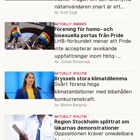
nätanvändaren snart är ett
Av: Kort Sagt
minne blott.
AKTUELLT
INRIKES
Förening för homo- och
bisexuella portas från Pride
LHB-förbundet menar att Pride
inte accepterar avvikande
uppfattningar inom hbtq-
Av: Johan Romin
•
rörelsen. "Vi har inga problem
med transpersoner", säger
AKTUELLT
POLITIK
ordföranden Linn Saarinen.
Bryssels stora klimatdilemma
Svårt förena höga
klimatambitioner med bibehållen
konkurrenskraft.
Av: Martin Berg
•
AKTUELLT
POLITIK
Region Stockholm splittrat om
läkarnas demonstrationer
Oppositionen kräver omedelbara