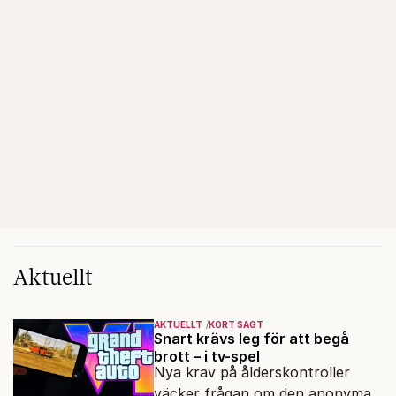
Aktuellt
AKTUELLT
KORT SAGT
Snart krävs leg för att begå
brott – i tv-spel
Nya krav på ålderskontroller
väcker frågan om den anonyma