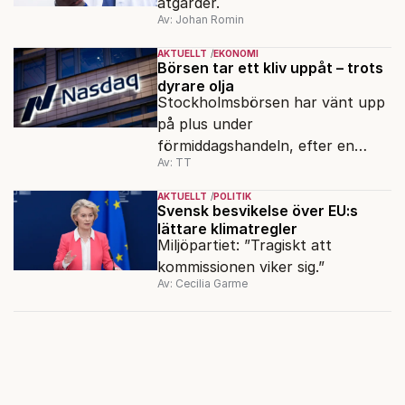
åtgärder.
Av: Johan Romin
AKTUELLT
EKONOMI
Börsen tar ett kliv uppåt – trots
dyrare olja
Stockholmsbörsen har vänt upp
på plus under
förmiddagshandeln, efter en
Av: TT
inledning nedåt – trots ett högre
oljepris och AI-oro.
AKTUELLT
POLITIK
Svensk besvikelse över EU:s
lättare klimatregler
Miljöpartiet: ”Tragiskt att
kommissionen viker sig.”
Av: Cecilia Garme