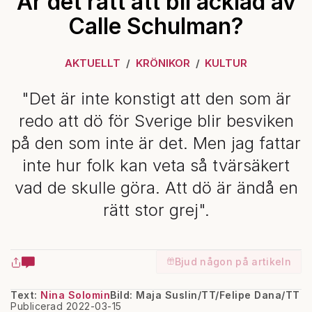
Är det rätt att bli äcklad av
Calle Schulman?
AKTUELLT
KRÖNIKOR
KULTUR
"Det är inte konstigt att den som är
redo att dö för Sverige blir besviken
på den som inte är det. Men jag fattar
inte hur folk kan veta så tvärsäkert
vad de skulle göra. Att dö är ändå en
rätt stor grej".
Bjud någon på artikeln
Text:
Nina Solomin
Bild: Maja Suslin/TT/Felipe Dana/TT
Publicerad 2022-03-15