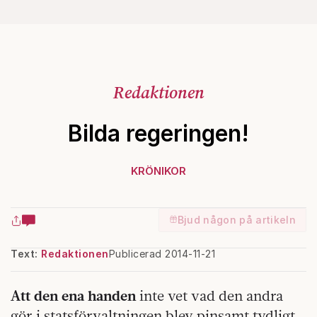
Redaktionen
Bilda regeringen!
KRÖNIKOR
Bjud någon på artikeln
Text:
Redaktionen
Publicerad 2014-11-21
Att den
ena handen
inte vet vad den andra
gör i statsförvaltningen blev pinsamt tydligt