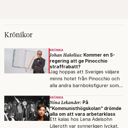
Krönikor
KRÖNIKA
Johan Hakelius:
Kommer en S-
regering att ge Pinocchio
straffrabatt?
Jag hoppas att Sveriges väljare
minns hotet från Pinocchio och
alla andra barnboksfigurer som
snart befrias från hämmande
KRÖNIKA
upphovsrätt.
Nina Lekander:
På
”Kommunisthögskolan” drömde
alla om att vara arbetarklass
Ett kalas hos Lena Adelsohn
Liljeroth var synnerligen lyckat.