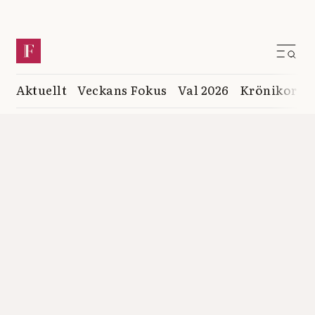
Aktuellt
Veckans Fokus
Val 2026
Krönikor
K