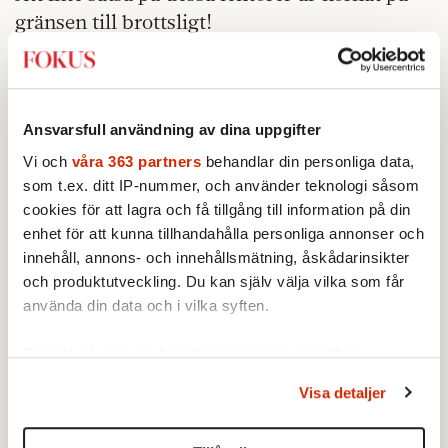
gränsen till brottsligt!
Uppseendeväckande är att Svenska -
Institutet, som organiserar de svenska
lektorerna i utlandet, i våras fick i uppdrag
Ansvarsfull användning av dina uppgifter
att se över hur Sverige – genom
Vi och
våra 363 partners
behandlar din personliga data,
svenskundervisning – bäst kunde främja
som t.ex. ditt IP-nummer, och använder teknologi såsom
svensk litteratur och översättning. SI ombads
cookies för att lagra och få tillgång till information på din
rentav »föreslå åtgärder för att motverka
enhet för att kunna tillhandahålla personliga annonser och
innehåll, annons- och innehållsmätning, åskådarinsikter
nedläggningen av institutioner«!
och produktutveckling. Du kan själv välja vilka som får
– Förbättra lektorernas villkor, svarade
använda din data och i vilka syften.
Institutet den 26 juni.
Ta reda på mer om hur dina personliga uppgifter
Var det någon som läste brevet? En inofficiell
behandlas och ställ in dina preferenser i
detaljsektionen
.
Visa detaljer
Du kan ändra eller dra tillbaka ditt samtycke när som
röst från utbildningsdepartementet löd i all
helst från cookie-förklaringen.
oskuld: