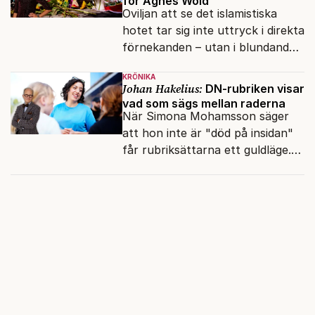
för Agnes Wold
Oviljan att se det islamistiska
hotet tar sig inte uttryck i direkta
förnekanden – utan i blundandet
och den återkommande
KRÖNIKA
fokusförflyttningen.
Johan Hakelius:
DN-rubriken visar
vad som sägs mellan raderna
När Simona Mohamsson säger
att hon inte är "död på insidan"
får rubriksättarna ett guldläge.
Med små signaler blinkar man i
moraliskt samförstånd till
läsarna.