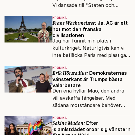
Vi dansade till "Staten och
kapitalet", Ebba Gröns version.
KRÖNIKA
Frans Wachtmeister:
Ja, AC är ett
hot mot den franska
civilisationen
Jag har funnit min plats i
kulturkriget. Naturligtvis kan vi
inte befläcka Paris med plastiga
klossar från Panasonic.
KRÖNIKA
Erik Hörstadius:
Demokraternas
vänsterkant är Trumps bästa
valarbetare
Den ena hyllar Mao, den andra
vill avskaffa fängelser. Med
sådana motståndare behöver
presidenten knappt några
KRÖNIKA
vänner.
Sakine Madon:
Efter
islamistdådet oroar sig vänstern