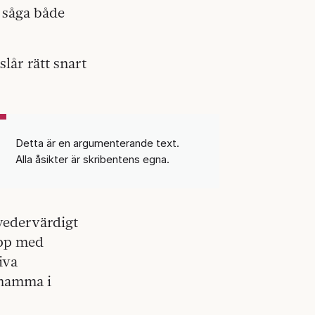
 såga både
lår rätt snart
Detta är en argumenterande text.
Alla åsikter är skribentens egna.
 vedervärdigt
upp med
iva
 mamma i