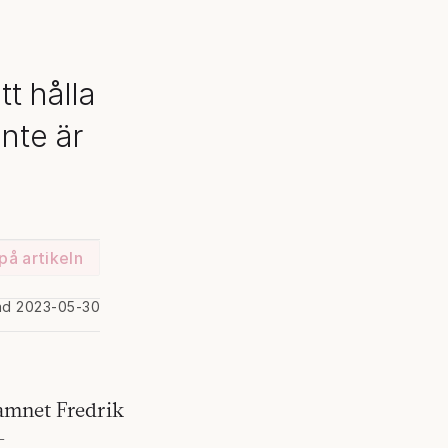
tt hålla
nte är
på artikeln
ad 2023-05-30
amnet Fredrik
-