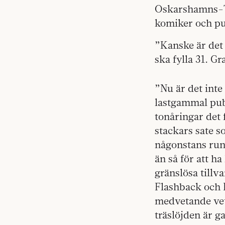
Oskarshamns-Ti
komiker och pu
”Kanske är det 
ska fylla 31. Gra
”Nu är det inte
lastgammal pu
tonåringar det 
stackars sate 
någonstans run
än så för att h
gränslösa tillv
Flashback och 
medvetande vet 
träslöjden är g