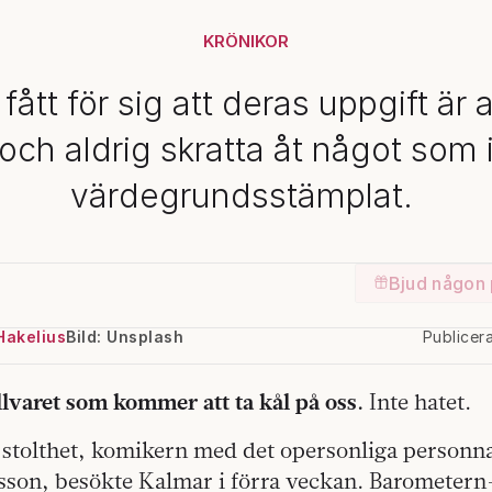
KRÖNIKOR
fått för sig att deras uppgift är a
och aldrig skratta åt något som i
värdegrundsstämplat.
Bjud någon 
Hakelius
Bild: Unsplash
Publicer
llvaret som kommer att ta kål på oss.
Inte hatet.
 stolthet, komikern med det opersonliga personn
son, besökte Kalmar i förra veckan. Barometern