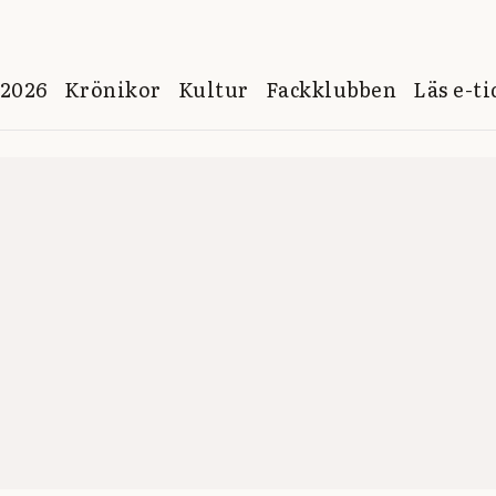
 2026
Krönikor
Kultur
Fackklubben
Läs e-t