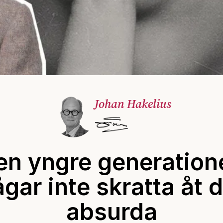
Johan Hakelius
en yngre generation
gar inte skratta åt 
absurda