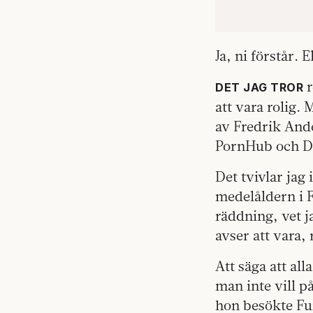
Ja, ni förstår. 
r
DET JAG TROR
att vara rolig.
av Fredrik And
PornHub och 
Det tvivlar jag 
medelåldern i 
räddning, vet j
avser att vara, 
Att säga att all
man inte vill p
hon besökte Fu