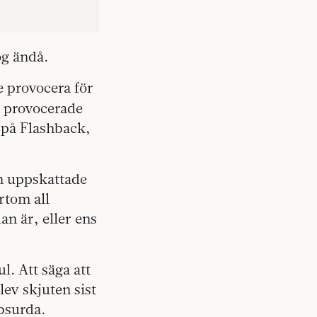
nog ändå.
 provocera för
e provocerade
 på Flashback,
den uppskattade
rtom all
an är, eller ens
ul. Att säga att
lev skjuten sist
bsurda.