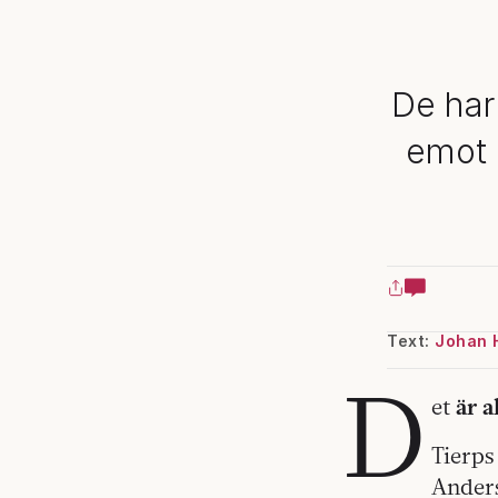
De har 
emot 
Text:
Johan 
D
et
är a
Tierps
Anders