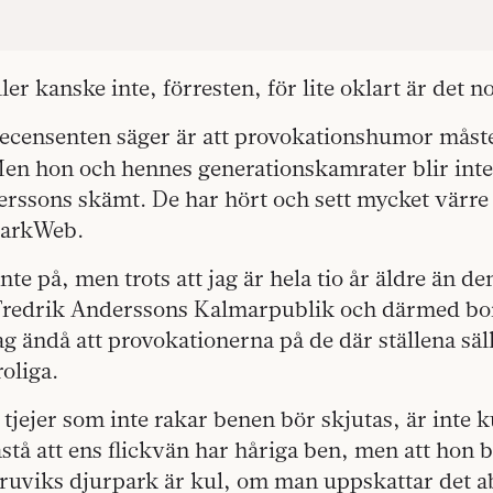
Eller kanske inte, förresten, för lite oklart är det 
ecensenten säger är att provokationshumor måste
 Men hon och hennes generationskamrater blir int
erssons skämt. De har hört och sett mycket värre
DarkWeb.
inte på, men trots att jag är hela tio år äldre än 
Fredrik Anderssons Kalmarpublik och därmed bo
ag ändå att provokationerna på de där ställena säll
roliga.
a tjejer som inte rakar benen bör skjutas, är inte k
åstå att ens flickvän har håriga ben, men att hon b
ruviks djurpark är kul, om man uppskattar det a