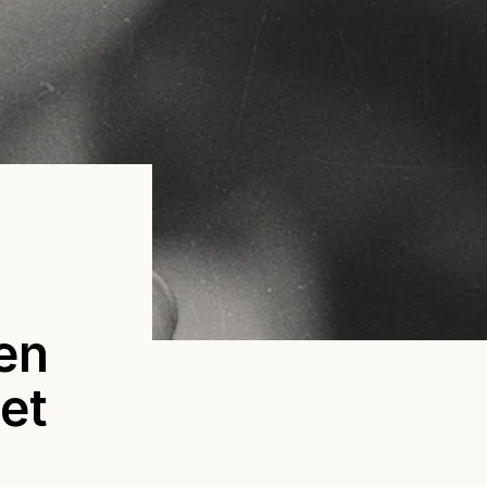
en
det