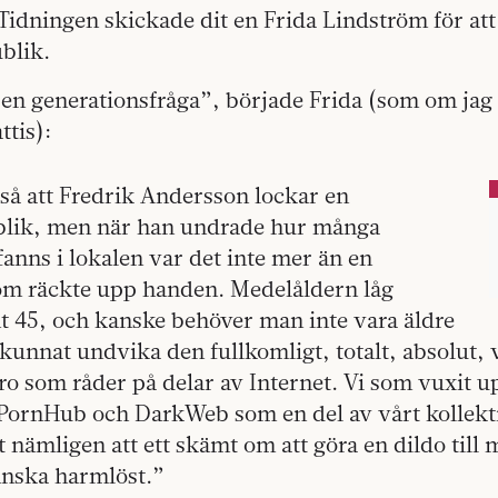
dningen skickade dit en Frida Lindström för att
blik.
en generationsfråga”, började Frida (som om jag s
ttis):
 så att Fredrik Andersson lockar en
blik, men när han undrade hur många
fanns i lokalen var det inte mer än en
som räckte upp handen. Medelåldern låg
t 45, och kanske behöver man inte vara äldre
a kunnat undvika den fullkomligt, totalt, absolut,
aro som råder på delar av Internet. Vi som vuxit 
PornHub och DarkWeb som en del av vårt kollekt
nämligen att ett skämt om att göra en dildo till
anska harmlöst.”