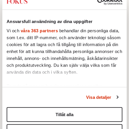
förstås att dagens kids får för mycket
information om allt, medan vi fick för lite,
och tvingades fylla ut luckorna med egna
Ansvarsfull användning av dina uppgifter
fantasier. Luckor som alltså ännu inte känns
Vi och
våra 363 partners
behandlar din personliga data,
riktigt fyllda.
som t.ex. ditt IP-nummer, och använder teknologi såsom
cookies för att lagra och få tillgång till information på din
Så i väntan på att Mikael Marcimain gör den
enhet för att kunna tillhandahålla personliga annonser och
slutgiltiga filmatiseringen av åttiotalet sätter
innehåll, annons- och innehållsmätning, åskådarinsikter
jag på »Café Cosmopolite« med Imperiet och
och produktutveckling. Du kan själv välja vilka som får
drar mig konfunderat till minnes
använda din data och i vilka syften.
Hizbollahbombningarna i Paris, Refaat el-
Ta reda på mer om hur dina personliga uppgifter
Sayed, försurade sjöar och »Macken«.
behandlas och ställ in dina preferenser i
detaljsektionen
.
Visa detaljer
Du kan ändra eller dra tillbaka ditt samtycke när som
helst från cookie-förklaringen.
Tillåt alla
Vi använder enhetsidentifierare för att anpassa innehållet
och annonserna till användarna, tillhandahålla funktioner