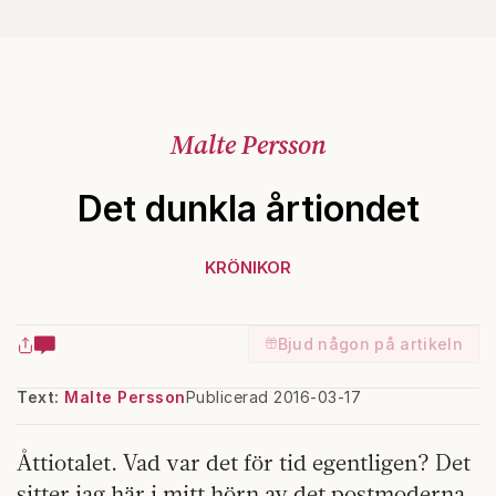
Malte Persson
Det dunkla årtiondet
KRÖNIKOR
Bjud någon på artikeln
Text:
Malte Persson
Publicerad 2016-03-17
Åttiotalet. Vad var det för tid egentligen? Det
sitter jag här i mitt hörn av det postmoderna