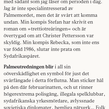
med sådant som jag läser om perioden i dag.
Jag är inte specialintresserad av
Palmemordet, men det är svårt att komma
undan. Min kompis Stefan har skrivit en
roman om »trettiotreåringen« och är
övertygad om att Christer Pettersson var
skyldig. Min kompis Rebecka, som inte ens
var född 1986, slutar inte prata om
Sydafrikaspåret.
Palmeutredningen blir
i all sin
oöverskådlighet en symbol för just det
svårfångade i detta förflutna. Man sticker hål
på den där februarinatten, och ut rinner
högerextrema polisgäng, illegala spelklubbar,
sydafrikanska yrkesmördare, avlyssnade
sovjetiska diplomater, hemliga nätverk… Folk