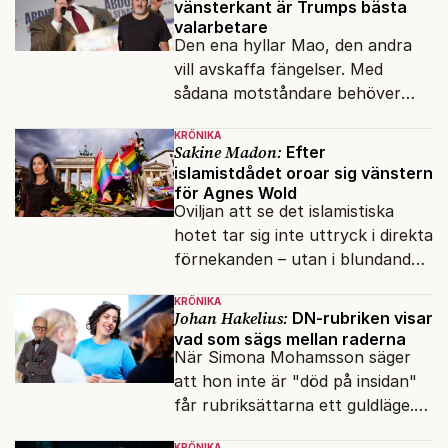
vänsterkant är Trumps bästa
valarbetare
Den ena hyllar Mao, den andra
vill avskaffa fängelser. Med
sådana motståndare behöver
presidenten knappt några
KRÖNIKA
vänner.
Sakine Madon:
Efter
islamistdådet oroar sig vänstern
för Agnes Wold
Oviljan att se det islamistiska
hotet tar sig inte uttryck i direkta
förnekanden – utan i blundandet
och den återkommande
KRÖNIKA
fokusförflyttningen.
Johan Hakelius:
DN-rubriken visar
vad som sägs mellan raderna
När Simona Mohamsson säger
att hon inte är "död på insidan"
får rubriksättarna ett guldläge.
Med små signaler blinkar man i
KRÖNIKA