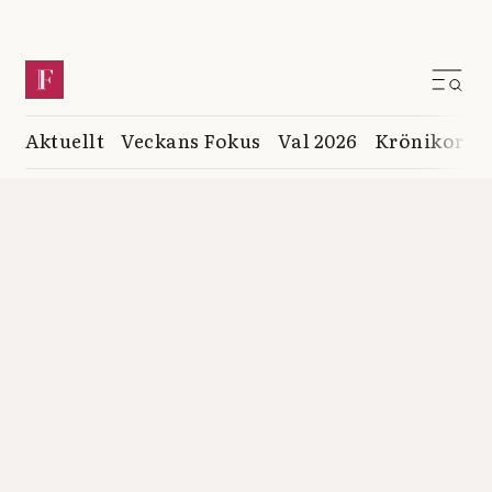
Aktuellt
Veckans Fokus
Val 2026
Krönikor
K