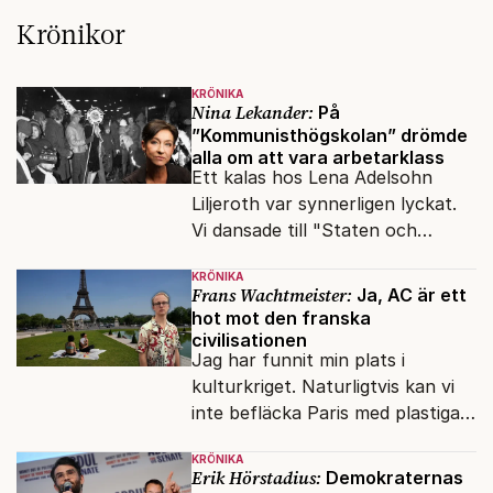
Krönikor
KRÖNIKA
Nina Lekander:
På
”Kommunisthögskolan” drömde
alla om att vara arbetarklass
Ett kalas hos Lena Adelsohn
Liljeroth var synnerligen lyckat.
Vi dansade till "Staten och
kapitalet", Ebba Gröns version.
KRÖNIKA
Frans Wachtmeister:
Ja, AC är ett
hot mot den franska
civilisationen
Jag har funnit min plats i
kulturkriget. Naturligtvis kan vi
inte befläcka Paris med plastiga
klossar från Panasonic.
KRÖNIKA
Erik Hörstadius:
Demokraternas