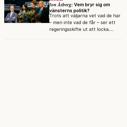
moraliskt samförstånd till
Jon Åsberg:
Vem bryr sig om
läsarna.
vänsterns politik?
Trots att väljarna vet vad de har
– men inte vad de får – ser ett
regeringsskifte ut att locka.
Varför?