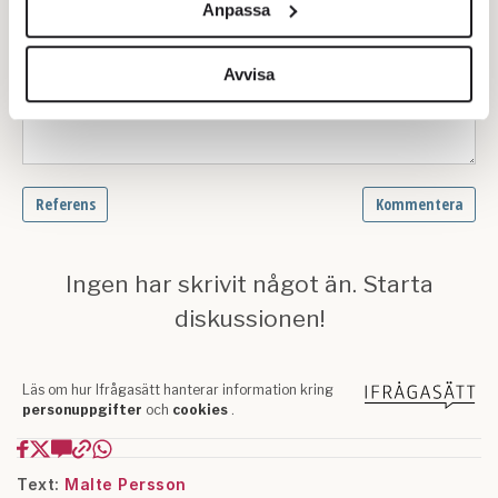
Anpassa
för sociala medier och analysera vår trafik. Vi
vidarebefordrar även sådana identifierare och annan
information från din enhet till de sociala medier och
Avvisa
annons- och analysföretag som vi samarbetar med.
Dessa kan i sin tur kombinera informationen med annan
information som du har tillhandahållit eller som de har
samlat in när du har använt deras tjänster.
Om du vill läsa mer om hur vi hanterar personuppgifter
kan du göra det
här
.
Text:
Malte Persson