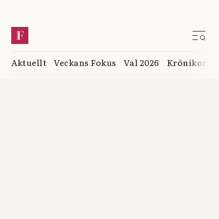
Aktuellt
Veckans Fokus
Val 2026
Krönikor
K