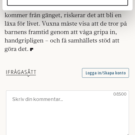
annons- och analysföretag som vi samarbetar med.
att den enda rättvisa som verkligen skipas
Dessa kan i sin tur kombinera informationen med annan
kommer från gänget, riskerar det att bli en
information som du har tillhandahållit eller som de har
läxa för livet. Vuxna måste visa att de tror på
samlat in när du har använt deras tjänster.
barnens framtid genom att våga gripa in,
Om du vill läsa mer om hur vi hanterar personuppgifter
handgripligen – och få samhällets stöd att
kan du göra det
här
.
göra det.