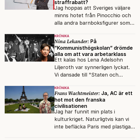
straffrabatt?
Jag hoppas att Sveriges väljare
minns hotet från Pinocchio och
alla andra barnboksfigurer som
snart befrias från hämmande
KRÖNIKA
upphovsrätt.
Nina Lekander:
På
”Kommunisthögskolan” drömde
alla om att vara arbetarklass
Ett kalas hos Lena Adelsohn
Liljeroth var synnerligen lyckat.
Vi dansade till "Staten och
kapitalet", Ebba Gröns version.
KRÖNIKA
Frans Wachtmeister:
Ja, AC är ett
hot mot den franska
civilisationen
Jag har funnit min plats i
kulturkriget. Naturligtvis kan vi
inte befläcka Paris med plastiga
klossar från Panasonic.