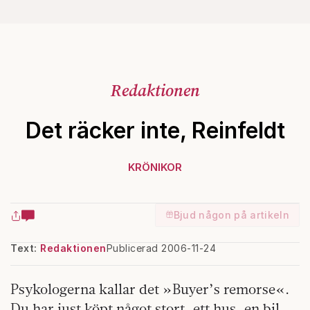
Redaktionen
Det räcker inte, Reinfeldt
KRÖNIKOR
Bjud någon på artikeln
Text:
Redaktionen
Publicerad 2006-11-24
Psykologerna kallar det »Buyer’s remorse«.
Du har just köpt något stort, ett hus, en bil,