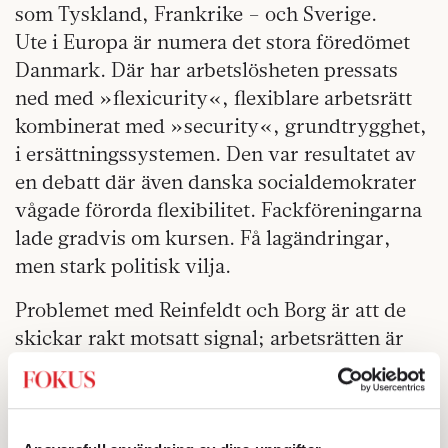
som Tyskland, Frankrike – och Sverige.
Ute i Europa är numera det stora föredömet
Danmark. Där har arbetslösheten pressats
ned med »flexicurity«, flexiblare arbetsrätt
kombinerat med »security«, grundtrygghet,
i ersättningssystemen. Den var resultatet av
en debatt där även danska socialdemokrater
vågade förorda flexibilitet. Fackföreningarna
lade gradvis om kursen. Få lagändringar,
men stark politisk vilja.
Problemet med Reinfeldt och Borg är att de
skickar rakt motsatt signal; arbetsrätten är
helig, och därför, menar de, borde LO ta det
lugnt. Tacken från LO kom för två veckor
sedan, då man i avtalsrörelsen lade fram en