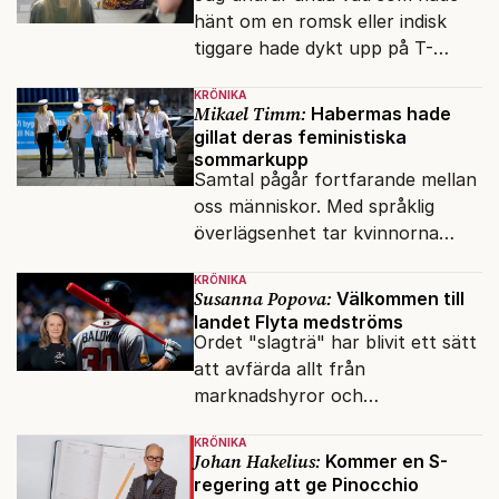
hänt om en romsk eller indisk
tiggare hade dykt upp på T-
banan med en mobiltelefon, till
KRÖNIKA
vilken det hade gått bra att
Mikael Timm:
Habermas hade
swisha.
gillat deras feministiska
sommarkupp
Samtal pågår fortfarande mellan
oss människor. Med språklig
överlägsenhet tar kvinnorna
över det offentliga rummet.
KRÖNIKA
Susanna Popova:
Välkommen till
landet Flyta medströms
Ordet "slagträ" har blivit ett sätt
att avfärda allt från
marknadshyror och
slöserikommissioner till frågor
KRÖNIKA
om antisemitism.
Johan Hakelius:
Kommer en S-
regering att ge Pinocchio