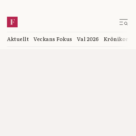
Aktuellt
Veckans Fokus
Val 2026
Krönikor
K