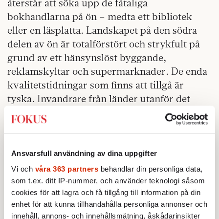
återstår att söka upp de fåtaliga
bokhandlarna på ön – medta ett bibliotek
eller en läsplatta. Landskapet på den södra
delen av ön är totalförstört och strykfult på
grund av ett hänsynslöst byggande,
reklamskyltar och supermarknader. De enda
kvalitetstidningar som finns att tillgå är
tyska. Invandrare från länder utanför det
spanska språkområdet är det ont om.
Teneriffa är mera spanskt än Sverige är
svenskt. Eftersom de Kanariska öarnas
ekonomi är helt beroende av turismen skulle
Ansvarsfull användning av dina uppgifter
en radikal minskning av resandet leda till
Vi och
våra 363 partners
behandlar din personliga data,
ytterligare höjd arbetslöshet och belastning
som t.ex. ditt IP-nummer, och använder teknologi såsom
cookies för att lagra och få tillgång till information på din
för den ansträngda spanska ekonomin.
enhet för att kunna tillhandahålla personliga annonser och
Teneriffa befinner sig i ena ändan av ett EU-
innehåll, annons- och innehållsmätning, åskådarinsikter