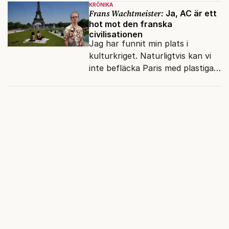
KRÖNIKA
Frans Wachtmeister:
Ja, AC är ett
hot mot den franska
civilisationen
Jag har funnit min plats i
kulturkriget. Naturligtvis kan vi
inte befläcka Paris med plastiga
klossar från Panasonic.