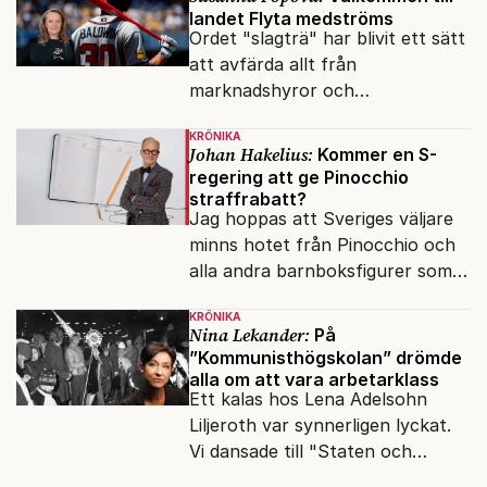
landet Flyta medströms
Ordet "slagträ" har blivit ett sätt
att avfärda allt från
marknadshyror och
slöserikommissioner till frågor
KRÖNIKA
om antisemitism.
Johan Hakelius:
Kommer en S-
regering att ge Pinocchio
straffrabatt?
Jag hoppas att Sveriges väljare
minns hotet från Pinocchio och
alla andra barnboksfigurer som
snart befrias från hämmande
KRÖNIKA
upphovsrätt.
Nina Lekander:
På
”Kommunisthögskolan” drömde
alla om att vara arbetarklass
Ett kalas hos Lena Adelsohn
Liljeroth var synnerligen lyckat.
Vi dansade till "Staten och
kapitalet", Ebba Gröns version.