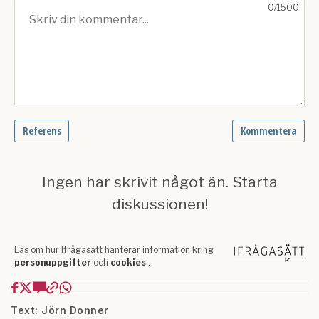
kan du göra det
här
.
Text: Jörn Donner