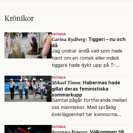
Krönikor
KRÖNIKA
Carina Rydberg:
Tiggeri – nu och
då
Jag undrar ändå vad som hade
hänt om en romsk eller indisk
tiggare hade dykt upp på T-
banan med en mobiltelefon, till
KRÖNIKA
vilken det hade gått bra att
Mikael Timm:
Habermas hade
swisha.
gillat deras feministiska
sommarkupp
Samtal pågår fortfarande mellan
oss människor. Med språklig
överlägsenhet tar kvinnorna
över det offentliga rummet.
KRÖNIKA
Susanna Popova:
Välkommen till