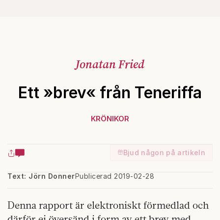
Jonatan Fried
Ett »brev« från Teneriffa
KRÖNIKOR
Bjud någon på artikeln
Text: Jörn Donner
Publicerad 2019-02-28
Denna rapport är elektroniskt förmedlad och
därför ej översänd i form av ett brev med