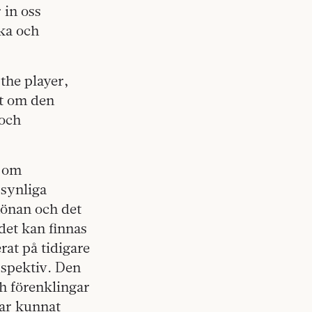
 in oss
ska och
the player,
ot om den
 och
r om
 synliga
hönan och det
det kan finnas
rat på tidigare
erspektiv. Den
ch förenklingar
har kunnat