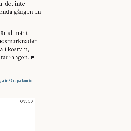
 det inte
n enda gången en
e är allmänt
stadsmarknaden
ga i kostym,
estaurangen.