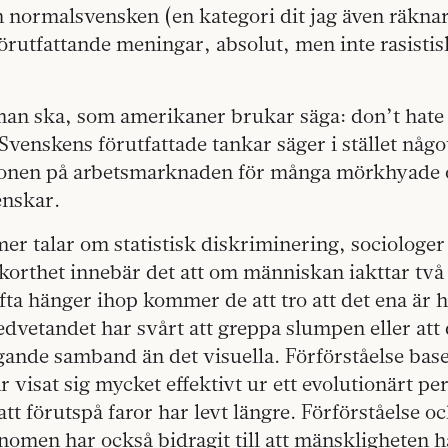
 normalsvensken (en kategori dit jag även räknar
rutfattande meningar, absolut, men inte rasisti
man ska, som amerikaner brukar säga: don’t hate 
Svenskens förutfattade tankar säger i stället någ
ionen på arbetsmarknaden för många mörkhyade
nskar.
er talar om statistisk diskriminering, sociologe
I korthet innebär det att om människan iakttar två
ta hänger ihop kommer de att tro att det ena är 
dvetandet har svårt att greppa slumpen eller att 
ande samband än det visuella. Förförståelse base
r visat sig mycket effektivt ur ett evolutionärt p
att förutspå faror har levt längre. Förförståelse o
nomen har också bidragit till att mänskligheten 