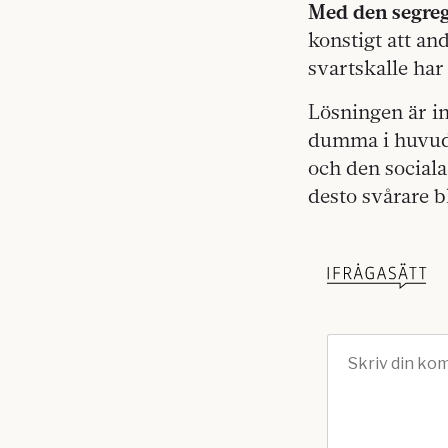
Med den segre
konstigt att an
svartskalle har
Lösningen är int
dumma i huvude
och den sociala
desto svårare b