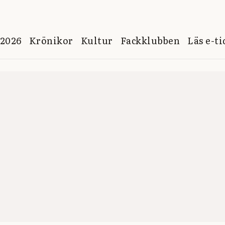
 2026
Krönikor
Kultur
Fackklubben
Läs e-t