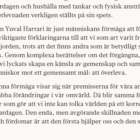
ardagen och hushålla med tankar och fysisk ansträ
rlevnaden verkligen ställts på sin spets.
en Yuval Harrari är just människans förmåga att fö
iktigaste förklaringarna till att vi som art varit 
 jorden, trots att det finns andra som är betydligt
s. Genom komplexa berättelser om det förgångna
 vi lyckats skapa en känsla av gemenskap och sa
niskor mot ett gemensamt mål: att överleva.
nna förmåga visar sig när premisserna för våra 
bba förändringar i vår omvärld. Då blir samma fö
 som gör att vi inte kan tolka världen på ett korre
i vardagen. Den enda, men avgörande skillnaden m
ch fördomar är att den första hjälper oss och den 