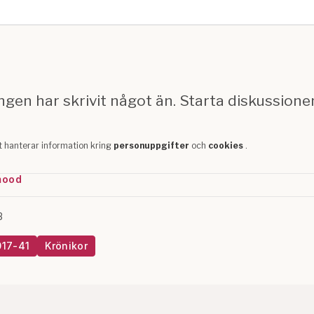
mood
3
017-41
Krönikor