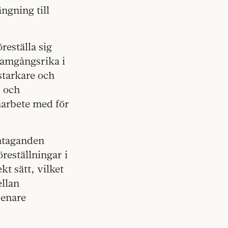
ngning till
reställa sig
framgångsrika i
 starkare och
, och
marbete med för
antaganden
reställningar i
kt sätt, vilket
ellan
senare