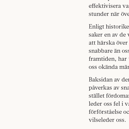
effektivisera v
stunder när öve
Enligt historik
saker en av de v
att härska över
snabbare än os
framtiden, har
oss okända män
Baksidan av de
påverkas av sna
stället fördomar
leder oss fel 
förförståelse o
vilseleder oss.