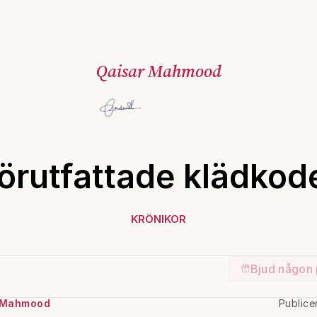
Qaisar Mahmood
örutfattade klädkod
KRÖNIKOR
Bjud någon 
 Mahmood
Publice