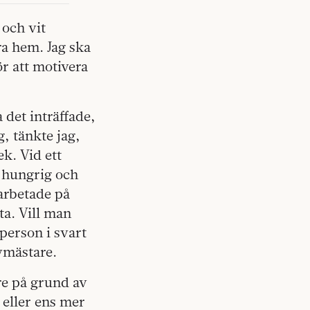
 och vit
ra hem. Jag ska
ör att motivera
 det inträffade,
g, tänkte jag,
ek. Vid ett
t hungrig och
 arbetade på
ta. Vill man
person i svart
ovmästare.
re på grund av
 eller ens mer