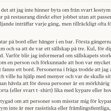
r det att jag inte hinner byta om från svart kostym
år på restaurang direkt efter jobbet utan att passe
öljande inträffar varje gång, men tillräckligt ofta f
ntar på bord eller hänger i en bar. Första gångerna
 och sa att de var ett sällskap på tre. Kul, för di
ad. Varför blir jag informerad om sällskapets storl
e kom en person och förkunnade att hon var mycke
fanns ett bord. Personerna i fråga trodde att jag
h ville ha hjälp med menyer och var de skulle sit
an hävda att för dessa personer är en mörkhårig 
orta (eller svart t-shirt) lika med kypare eller h
rtygad om att personer som misstar mig för kypa
ym inte är mer rasistiska eller främlingsfientliga,