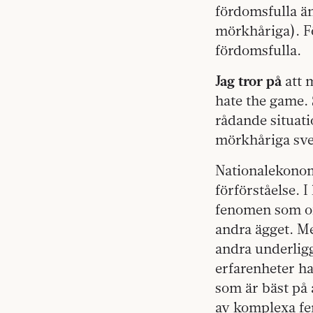
fördomsfulla än
mörkhåriga). Fö
fördomsfulla.
Jag tror på
att 
hate the game. 
rådande situat
mörkhåriga sve
Nationalekonom
förförståelse. 
fenomen som of
andra ägget. Me
andra underligg
erfarenheter ha
som är bäst på 
av komplexa fe