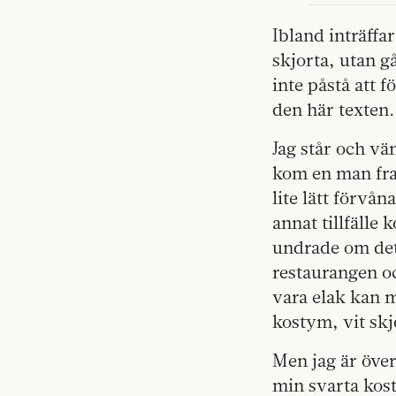
Ibland inträffa
skjorta, utan g
inte påstå att f
den här texten.
Jag står och vä
kom en man fram
lite lätt förvån
annat tillfäll
undrade om det 
restaurangen oc
vara elak kan m
kostym, vit skj
Men jag är öve
min svarta kost