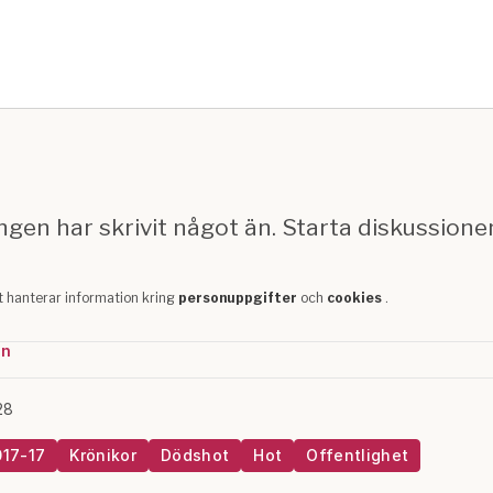
in
28
017-17
Krönikor
Dödshot
Hot
Offentlighet