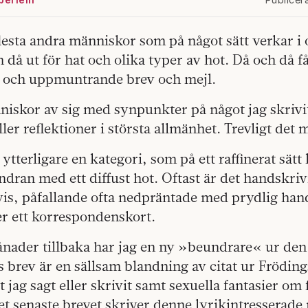
lesta andra människor som på något sätt verkar i 
h då ut för hat och olika typer av hot. Då och då f
a och uppmuntrande brev och mejl.
niskor av sig med synpunkter på något jag skrivi
ler reflektioner i största allmänhet. Trevligt det 
ytterligare en kategori, som på ett raffinerat sätt
ran med ett diffust hot. Oftast är det handskriv
s, påfallande ofta nedpräntade med prydlig handst
er ett korrespondenskort.
nader tillbaka har jag en ny »beundrare« ur de
 brev är en sällsam blandning av citat ur Fröding
 jag sagt eller skrivit samt sexuella fantasier om 
det senaste brevet skriver denne lyrikintresserade