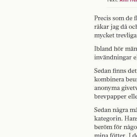
Precis som de f
råkar jag då oc
mycket trevlig
Ibland hör män
invändningar el
Sedan finns det 
kombinera beund
anonyma givetvi
brevpapper ell
Sedan några må
kategorin. Hans
beröm för något
mina fötter. I 