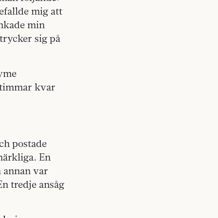
fallde mig att
unkade min
trycker sig på
nyme
e timmar kvar
och postade
märkliga. En
n annan var
En tredje ansåg