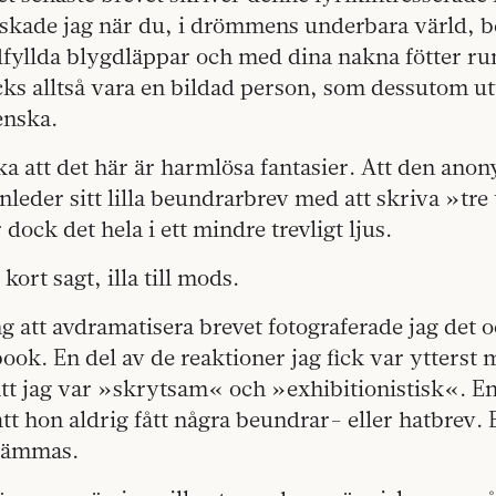
lskade jag när du, i drömmens underbara värld, be
dfyllda blygdläppar och med dina nakna fötter r
ks alltså vara en bildad person, som dessutom ut
enska.
a att det här är harmlösa fantasier. Att den ano
nleder sitt lilla beundrarbrev med att skriva »tr
r dock det hela i ett mindre trevligt ljus.
kort sagt, illa till mods.
g att avdramatisera brevet fotograferade jag det 
ook. En del av de reaktioner jag fick var ytterst 
att jag var »skrytsam« och »exhibitionistisk«. E
tt hon aldrig fått några beundrar- eller hatbrev. 
skämmas.