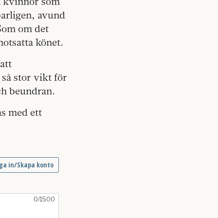
å kvinnor som
barligen, avund
 Som om det
motsatta könet.
att
å stor vikt för
och beundran.
as med ett