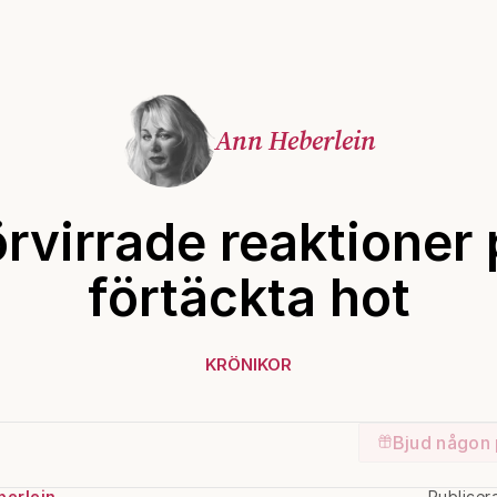
Ann Heberlein
rvirrade reaktioner
förtäckta hot
KRÖNIKOR
Bjud någon 
berlein
Publicer