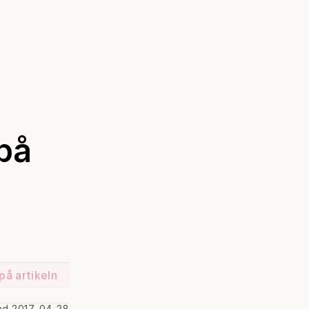
 på
på artikeln
ad 2017-04-28