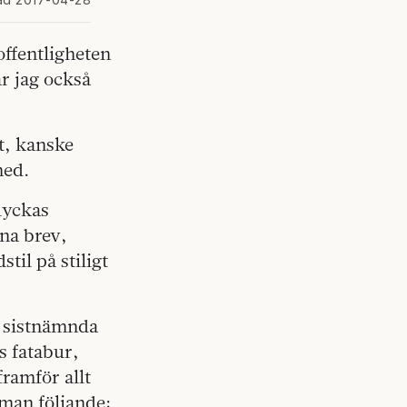
offentligheten
år jag också
t, kanske
med.
 lyckas
na brev,
il på stiligt
n sistnämnda
s fatabur,
framför allt
 man följande: