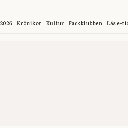
 2026
Krönikor
Kultur
Fackklubben
Läs e-t