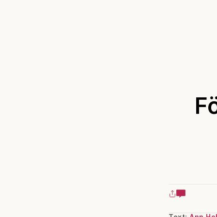
Fö
Text:
Ann He