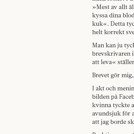
»Mest av allt ä
kyssa dina blo
kuk«. Detta tyc
helt korrekt sv
Man kan ju tyck
brevskrivaren i
att leva« ställe
Brevet gör mig, 
I akt och menin
bilden på Faceb
kvinna tyckte 
avundsjuk för a
att jag borde 