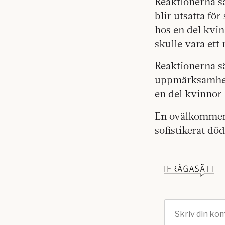
Reaktionerna s
blir utsatta fö
hos en del kvin
skulle vara ett
Reaktionerna s
uppmärksamhet o
en del kvinnor 
En ovälkommen 
sofistikerat dö