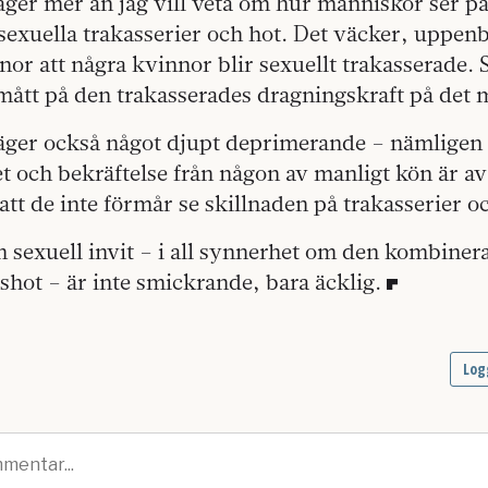
äger mer än jag vill veta om hur människor ser p
r sexuella trakasserier och hot. Det väcker, uppen
nor att några kvinnor blir sexuellt trakasserade.
 mått på den trakasserades dragningskraft på det 
äger också något djupt deprimerande – nämligen 
ch bekräftelse från någon av manligt kön är av s
att de inte förmår se skillnaden på trakasserier 
sexuell invit – i all synnerhet om den kombiner
dshot – är inte smickrande, bara äcklig.