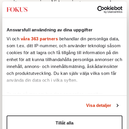
varit anpassning. Vi har gjort oss av med
sådant som blivit till nackdel i våra nya liv.
Kanske försöker vi i dag överleva genom att
anpassa oss till den teknik som är vår egen
Ansvarsfull användning av dina uppgifter
skapelse, men som är lika bestämmande som
Vi och
våra 363 partners
behandlar din personliga data,
en gång naturen var för våra förfäder. I den
som t.ex. ditt IP-nummer, och använder teknologi såsom
är inte ens »mänsklighet« alltid någon
cookies för att lagra och få tillgång till information på din
tillgång. I ett föränderligt samhälle var den
enhet för att kunna tillhandahålla personliga annonser och
mänskliga intelligensen och det självständiga
innehåll, annons- och innehållsmätning, åskådarinsikter
och produktutveckling. Du kan själv välja vilka som får
tänkandet en tillgång. I ett färdigt, fastlagt
använda din data och i vilka syften.
samhälle som vårt blir den kanske alltmer en
belastning, något som vi på sikt bör göra oss
Ta reda på mer om hur dina personliga uppgifter
av med för att överleva.
behandlas och ställ in dina preferenser i
detaljsektionen
.
Visa detaljer
Du kan ändra eller dra tillbaka ditt samtycke när som
helst från cookie-förklaringen.
Tillåt alla
Vi använder enhetsidentifierare för att anpassa innehållet