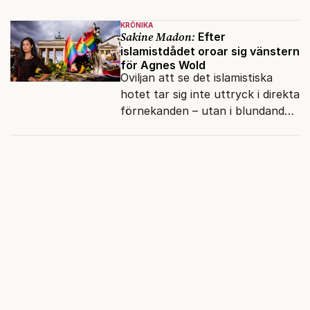
presidenten knappt några
KRÖNIKA
vänner.
Sakine Madon:
Efter
islamistdådet oroar sig vänstern
för Agnes Wold
Oviljan att se det islamistiska
hotet tar sig inte uttryck i direkta
förnekanden – utan i blundandet
och den återkommande
fokusförflyttningen.