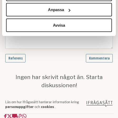
och annonserna till användarna, tillhandahålla funktioner
Anpassa
för sociala medier och analysera vår trafik. Vi
vidarebefordrar även sådana identifierare och annan
information från din enhet till de sociala medier och
Avvisa
annons- och analysföretag som vi samarbetar med.
Dessa kan i sin tur kombinera informationen med annan
information som du har tillhandahållit eller som de har
samlat in när du har använt deras tjänster.
Om du vill läsa mer om hur vi hanterar personuppgifter
kan du göra det
här
.