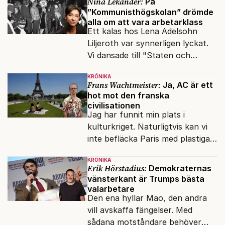
Nina Lekander:
På
”Kommunisthögskolan” drömde
alla om att vara arbetarklass
Ett kalas hos Lena Adelsohn
Liljeroth var synnerligen lyckat.
Vi dansade till "Staten och
kapitalet", Ebba Gröns version.
KRÖNIKA
Frans Wachtmeister:
Ja, AC är ett
hot mot den franska
civilisationen
Jag har funnit min plats i
kulturkriget. Naturligtvis kan vi
inte befläcka Paris med plastiga
klossar från Panasonic.
KRÖNIKA
Erik Hörstadius:
Demokraternas
vänsterkant är Trumps bästa
valarbetare
Den ena hyllar Mao, den andra
vill avskaffa fängelser. Med
sådana motståndare behöver