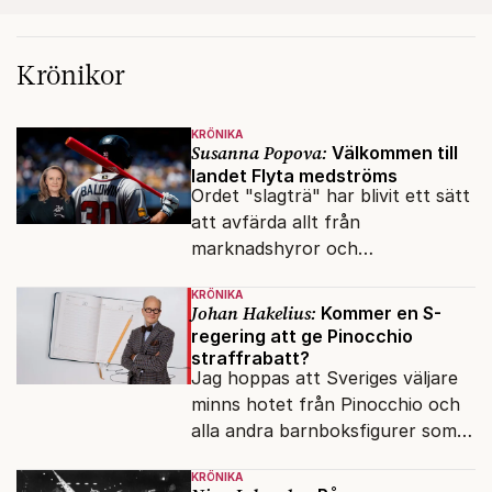
Krönikor
KRÖNIKA
Susanna Popova:
Välkommen till
landet Flyta medströms
Ordet "slagträ" har blivit ett sätt
att avfärda allt från
marknadshyror och
slöserikommissioner till frågor
KRÖNIKA
om antisemitism.
Johan Hakelius:
Kommer en S-
regering att ge Pinocchio
straffrabatt?
Jag hoppas att Sveriges väljare
minns hotet från Pinocchio och
alla andra barnboksfigurer som
snart befrias från hämmande
KRÖNIKA
upphovsrätt.