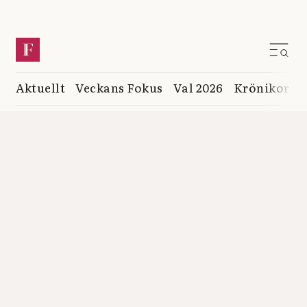
Aktuellt
Veckans Fokus
Val 2026
Krönikor
K