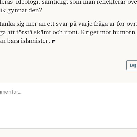
deras
ideologi, samtidigt som man reflekterar öve
tik gynnat den?
änka sig mer än ett svar på varje fråga är för övr
a att förstå skämt och ironi. Kriget mot humorn 
än bara islamister.