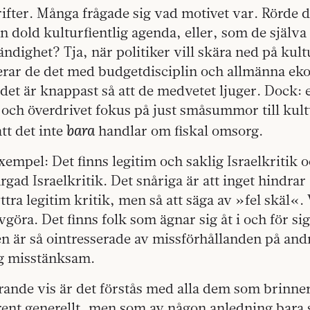
krifter. Många frågade sig vad motivet var. Rörde 
 dold kulturfientlig agenda, eller, som de själva
ndighet? Tja, när politiker vill skära ned på kult
iverar de det med budgetdisciplin och allmänna e
det är knappast så att de medvetet ljuger. Dock: e
ch överdrivet fokus på just småsummor till kult
bara
tt det inte
handlar om fiskal omsorg.
exempel: Det finns legitim och saklig Israelkritik o
rgad Israelkritik. Det snåriga är att inget hindrar
ttra legitim kritik, men så att säga av »fel skäl«
 avgöra. Det finns folk som ägnar sig åt i och för si
en är så ointresserade av missförhållanden på and
ng misstänksam.
ande vis är det förstås med alla dem som brinner
rent generellt, men som av någon anledning bara 