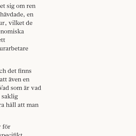
det sig om ren
 hävdade, en
ur, vilket de
konomiska
tt
urarbetare
ch det finns
 att även en
. Vad som är vad
g saklig
ra håll att man
 för
specifikt