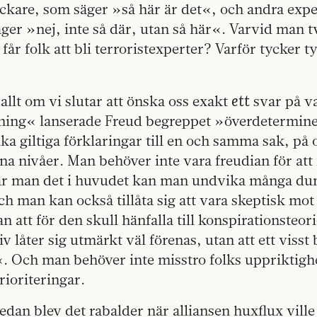
ckare, som säger »så här är det«, och andra expe
ger »nej, inte så där, utan så här«. Varvid man tv
 får folk att bli terroristexperter? Varför tycker 
ett
r allt om vi slutar att önska oss exakt
svar på va
ing« lanserade Freud begreppet »överdetermine
lika giltiga förklaringar till en och samma sak, på 
 nivåer. Man behöver inte vara freudian för att 
ar man det i huvudet kan man undvika många d
ch man kan också tillåta sig att vara skeptisk mot o
an att för den skull hänfalla till konspirationsteo
iv låter sig utmärkt väl förenas, utan att ett visst
. Och man behöver inte misstro folks uppriktighe
rioriteringar.
dan blev det rabalder när alliansen huxflux ville