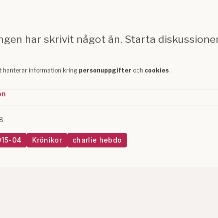
on
8
015-04
Krönikor
charlie hebdo