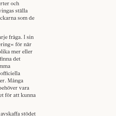
rter och
ingas ställa
tyckarna som de
rje fråga. I sin
ring« för när
olika mer eller
finna det
umma
fficiella
rier. Många
 behöver vara
t för att kunna
 avskaffa stödet