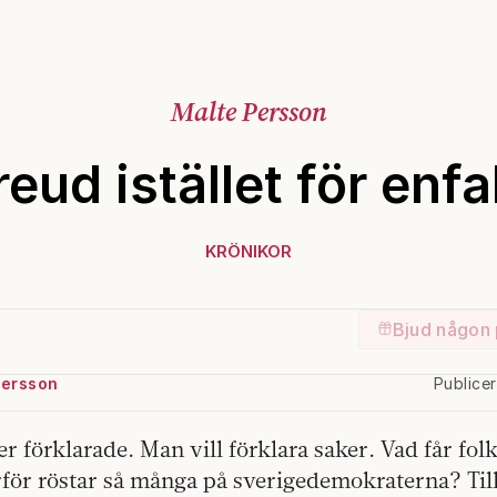
Malte Persson
reud istället för enfa
KRÖNIKOR
Bjud någon 
Persson
Publice
r förklarade. Man vill förklara saker. Vad får folk 
rför röstar så många på sverigedemokraterna? Till 