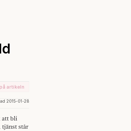
ld
på artikeln
rad 2015-01-28
att bli
tjänst står