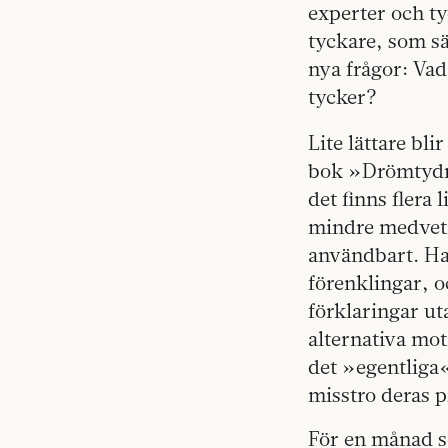
experter och ty
tyckare, som sä
nya frågor: Vad
tycker?
Lite lättare bli
bok »Drömtydn
det finns flera 
mindre medvetna
användbart. H
förenklingar, o
förklaringar ut
alternativa mot
det »egentliga«
misstro deras p
För en månad se