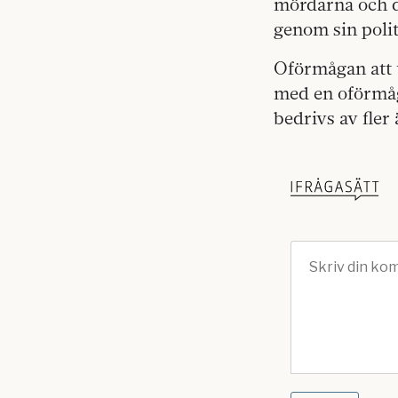
mördarna och 
genom sin poli
Oförmågan att t
med en oförmåg
bedrivs av fler 