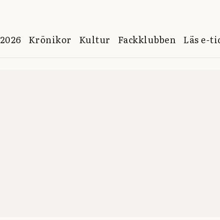
 2026
Krönikor
Kultur
Fackklubben
Läs e-t