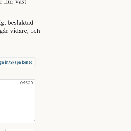
r hur väst
igt besläktad
går vidare, och