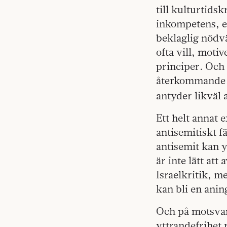
till kulturtids
inkompetens, en
beklaglig nödvä
ofta vill, mot
principer. Och 
återkommande o
antyder likväl a
Ett helt annat 
antisemitiskt fä
antisemit kan y
är inte lätt att
Israelkritik, m
kan bli en ani
Och på motsvar
yttrandefrihet 