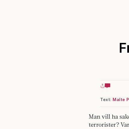
F
Text:
Malte 
Man vill ha sake
terrorister? Va