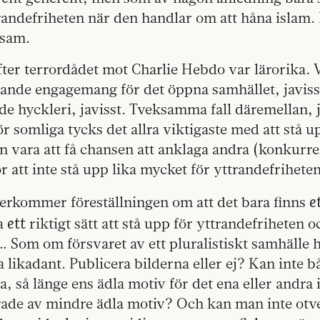
randefriheten när den handlar om att håna islam.
ksam.
ter terrordådet mot Charlie Hebdo var lärorika. V
rande engagemang för det öppna samhället, javis
 hyckleri, javisst. Tveksamma fall däremellan, j
ör somliga tycks det allra viktigaste med att stå u
n vara att få chansen att anklaga andra (konkurre
ör att inte stå upp lika mycket för yttrandefrihete
e
terkommer föreställningen om att det bara finns
ett
ra
riktigt sätt att stå upp för yttrandefriheten o
… Som om försvaret av ett pluralistiskt samhälle 
a likadant. Publicera bilderna eller ej? Kan inte 
, så länge ens ädla motiv för det ena eller andra 
ade av mindre ädla motiv? Och kan man inte otv