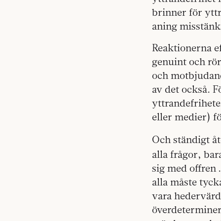
brinner för ytt
aning misstän
Reaktionerna ef
genuint och rö
och motbjudande
av det också. F
yttrandefrihete
eller medier) f
Och ständigt å
alla frågor, ba
sig med offren 
alla måste tyck
vara hedervärda
överdeterminer