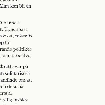
 Man kan bli en
i har sett
st. Uppenbart
avisst, massvis
pp för
rande politiker
n som de själva.
tt
rätt svar på
ch solidarisera
handlade om att
båda delarna
inte är
etydigt avsky