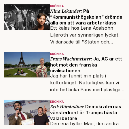
snart befrias från hämmande
KRÖNIKA
upphovsrätt.
Nina Lekander:
På
”Kommunisthögskolan” drömde
alla om att vara arbetarklass
Ett kalas hos Lena Adelsohn
Liljeroth var synnerligen lyckat.
Vi dansade till "Staten och
kapitalet", Ebba Gröns version.
KRÖNIKA
Frans Wachtmeister:
Ja, AC är ett
hot mot den franska
civilisationen
Jag har funnit min plats i
kulturkriget. Naturligtvis kan vi
inte befläcka Paris med plastiga
klossar från Panasonic.
KRÖNIKA
Erik Hörstadius:
Demokraternas
vänsterkant är Trumps bästa
valarbetare
Den ena hyllar Mao, den andra