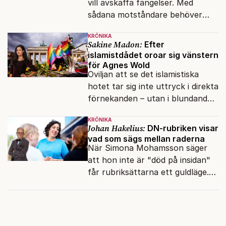
vill avskaffa fängelser. Med
sådana motståndare behöver
presidenten knappt några
KRÖNIKA
vänner.
Sakine Madon:
Efter
islamistdådet oroar sig vänstern
för Agnes Wold
Oviljan att se det islamistiska
hotet tar sig inte uttryck i direkta
förnekanden – utan i blundandet
och den återkommande
KRÖNIKA
fokusförflyttningen.
Johan Hakelius:
DN-rubriken visar
vad som sägs mellan raderna
När Simona Mohamsson säger
att hon inte är "död på insidan"
får rubriksättarna ett guldläge.
Med små signaler blinkar man i
moraliskt samförstånd till
läsarna.