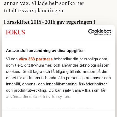
annan väg. Vi lade helt sonika ner
totalförsvarsplaneringen.
I årsskiftet 2015–2016 gav regeringen i
uppdrag
till berörda myndigheter att
återuppta en »sammanhängande planering
för totalförsvaret«. Jaha, säger ni. Men då så?
Då är vi väl på god väg att ta igen det
Ansvarsfull användning av dina uppgifter
förlorade.
Vi och
våra 363 partners
behandlar din personliga data,
som t.ex. ditt IP-nummer, och använder teknologi såsom
Tillåt mig tvivla. Det är snart fyra år sedan
cookies för att lagra och få tillgång till information på din
regeringen fattade sitt beslut. Vi har
enhet för att kunna tillhandahålla personliga annonser och
fortfarande ingen livsmedelsberedskap.
innehåll, annons- och innehållsmätning, åskådarinsikter
och produktutveckling. Du kan själv välja vilka som får
Restnoteringarna av läkemedel har ökat, inte
använda din data och i vilka syften.
sjunkit. Oljelagren är tomma och delvis
utsålda. Det vi har fått är ett lager av olika
Ta reda på mer om hur dina personliga uppgifter
texter och utredningar som diskuterar vad
behandlas och ställ in dina preferenser i
detaljsektionen
.