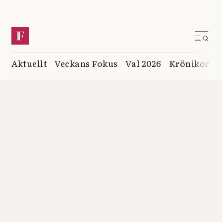
Aktuellt
Veckans Fokus
Val 2026
Krönikor
K