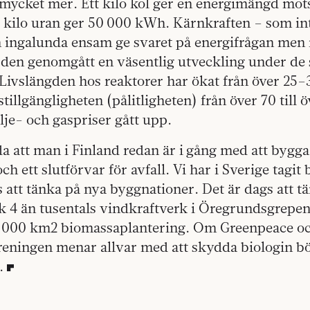
 mycket mer. Ett kilo kol ger en energimängd mo
kilo uran ger 50 000 kWh. Kärnkraften – som in
n ingalunda ensam ge svaret på energifrågan men
tt den genomgått en väsentlig utveckling under de
Livslängden hos reaktorer har ökat från över 25–30
tillgängligheten (pålitligheten) från över 70 till 
lje- och gaspriser gått upp.
da att man i Finland redan är i gång med att bygga 
h ett slutförvar för avfall. Vi har i Sverige tagit 
 att tänka på nya byggnationer. Det är dags att t
k 4 än tusentals vindkraftverk i Öregrundsgrepen
4 000 km2 biomassaplantering. Om Greenpeace o
eningen menar allvar med att skydda biologin bö
.