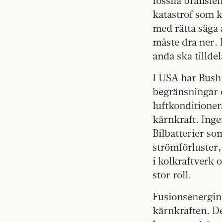
fossila bränslen
katastrof som 
med rätta säga 
måste dra ner. 
anda ska tilldel
I USA har Bush-
begränsningar o
luftkonditione
kärnkraft. Ing
Bilbatterier so
strömförluster
i kolkraftverk 
stor roll.
Fusionsenergin 
kärnkraften. De