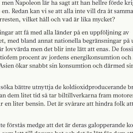
 men Napoleon lär ha sagt att han hellre förde kr
 en. Redan kan vi se att alla inte vill dra åt samma
rresten, vilket håll och vad är lika mycket?
ngar att få med alla länder på en uppföljning av
et, med bland annat nationella begränsningar på 
r lovvärda men det blir inte lätt att enas. De foss
åttiofem procent av jordens energikonsumtion och 
Asien ökar snabbt sin konsumtion och därmed sin
 söka bättre utnyttja de koldioxidproducerande br
an dem litet tid så tar biltillverkarna fram moto
r en liter bensin. Det är svårare att hindra folk att
te förstås medge att det är deras galopperande k