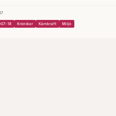
17
007-18
Krönikor
Kärnkraft
Miljö