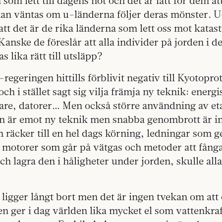
 som lett till dagens hot och det är lätt för dem at
kan väntas om u-länderna följer deras mönster. 
att det är de rika länderna som lett oss mot katas
Kanske de föreslår att alla individer på jorden i 
as lika rätt till utsläpp?
regeringen hittills förblivit negativ till Kyotopro
ch i stället sagt sig vilja främja ny teknik: energ
rare, datorer… Men också större användning av et
en är emot ny teknik men snabba genombrott är in
m räcker till en hel dags körning, ledningar som 
, motorer som går på vätgas och metoder att fång
och lagra den i håligheter under jorden, skulle all
ligger långt bort men det är ingen tvekan om att 
n ger i dag världen lika mycket el som vattenkra