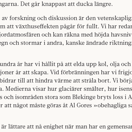
ngarna. Det går knappast att ducka längre.
 av forskning och diskussion är den vetenskaplig
m att växthuseffekten pågår för fullt. Vi har reda
 jordatmosfären och kan räkna med höjda havsnivå
egn och stormar i andra, kanske ändrade riktning
undra år har vi hållit på att elda upp kol, olja oc
ljoner år att skapa. Vid förbränningen har vi frigj
idrar till att hind­ra värme att stråla bort. Vi bö
 Medierna visar hur glaciärer smälter, hur isens
s och isområden stora som Blekinge bryts loss i A
er att något måste göras åt Al Gores »obehagliga
t är lättare att nå enighet när man har en gemensa