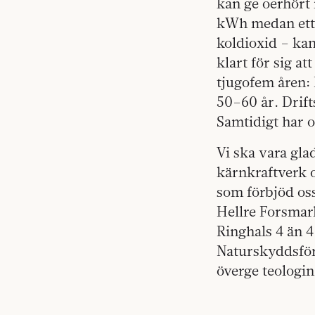
kan ge oerhört
kWh medan ett 
koldioxid – ka
klart för sig a
tjugofem åren: 
50–60 år. Drifts
Samtidigt har o
Vi ska vara gla
kärnkraftverk oc
som förbjöd oss
Hellre Forsmar
Ringhals 4 än 
Naturskyddsför
överge teologin