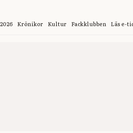
 2026
Krönikor
Kultur
Fackklubben
Läs e-t