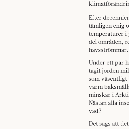
klimatförändri
Efter decennier
tämligen enig o
temperaturer i
del områden, r
havsströmmar.
Under ett par h
tagit jorden mi
som väsentligt b
varm baksmälla.
minskar i Arkti
Nästan alla ins
vad?
Det sägs att de