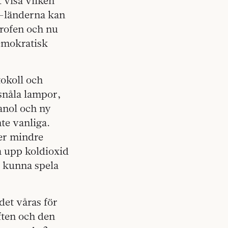
t visa vilken
U-länderna kan
trofen och nu
demokratisk
tokoll och
isnåla lampor,
anol och ny
te vanliga.
ger mindre
a upp koldioxid
a kunna spela
det våras för
ften och den