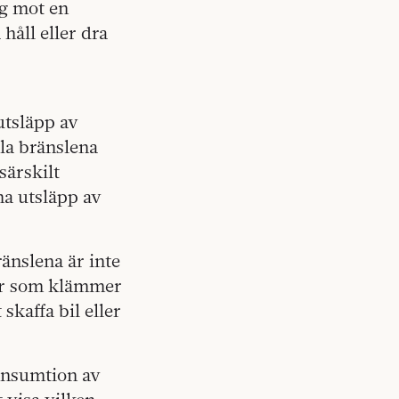
ig mot en
 håll eller dra
utsläpp av
ila bränslena
särskilt
a utsläpp av
änslena är inte
rer som klämmer
 skaffa bil eller
onsumtion av