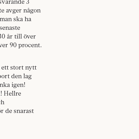
tsvarande 3
te avger någon
 man ska ha
 senaste
 år till över
över 90 procent.
ett stort nytt
bort den lag
änka igen!
! Hellre
ch
r de snarast