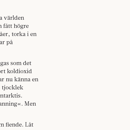
a världen
n fått högre
er, torka i en
ar på
h gas som det
ort koldioxid
rjar nu känna en
 tjocklek
ntarktis.
 sanning«. Men
m fiende. Låt