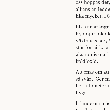
oss hoppas det,
allians än ledde
lika mycket. Fö
EU:s ansträngni
Kyotoprotokoll
växthusgaser, ä
står för cirka 
ekonomierna i 
koldioxid.
Att enas om att
så svårt. Ger m
fler kilometer u
flyga.
I-länderna mås