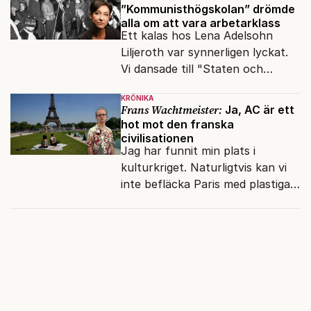
”Kommunisthögskolan” drömde
alla om att vara arbetarklass
Ett kalas hos Lena Adelsohn
Liljeroth var synnerligen lyckat.
Vi dansade till "Staten och
kapitalet", Ebba Gröns version.
KRÖNIKA
Frans Wachtmeister:
Ja, AC är ett
hot mot den franska
civilisationen
Jag har funnit min plats i
kulturkriget. Naturligtvis kan vi
inte befläcka Paris med plastiga
klossar från Panasonic.