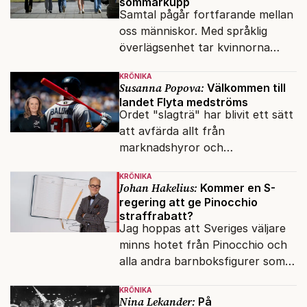
sommarkupp
Samtal pågår fortfarande mellan
oss människor. Med språklig
överlägsenhet tar kvinnorna
över det offentliga rummet.
KRÖNIKA
Susanna Popova:
Välkommen till
landet Flyta medströms
Ordet "slagträ" har blivit ett sätt
att avfärda allt från
marknadshyror och
slöserikommissioner till frågor
KRÖNIKA
om antisemitism.
Johan Hakelius:
Kommer en S-
regering att ge Pinocchio
straffrabatt?
Jag hoppas att Sveriges väljare
minns hotet från Pinocchio och
alla andra barnboksfigurer som
snart befrias från hämmande
KRÖNIKA
upphovsrätt.
Nina Lekander:
På