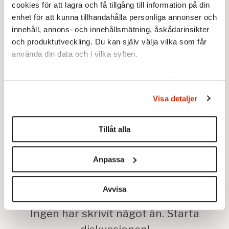
cookies för att lagra och få tillgång till information på din
jag förstår, desto mer tänker jag.
enhet för att kunna tillhandahålla personliga annonser och
innehåll, annons- och innehållsmätning, åskådarinsikter
och produktutveckling. Du kan själv välja vilka som får
använda din data och i vilka syften.
Ta reda på mer om hur dina personliga uppgifter
behandlas och ställ in dina preferenser i
detaljsektionen
.
Visa detaljer
Du kan ändra eller dra tillbaka ditt samtycke när som
helst från cookie-förklaringen.
Tillåt alla
Vi använder enhetsidentifierare för att anpassa innehållet
och annonserna till användarna, tillhandahålla funktioner
Anpassa
för sociala medier och analysera vår trafik. Vi
vidarebefordrar även sådana identifierare och annan
information från din enhet till de sociala medier och
Avvisa
annons- och analysföretag som vi samarbetar med.
Dessa kan i sin tur kombinera informationen med annan
information som du har tillhandahållit eller som de har