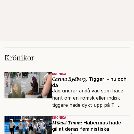
Krönikor
KRÖNIKA
Carina Rydberg:
Tiggeri – nu och
då
Jag undrar ändå vad som hade
hänt om en romsk eller indisk
tiggare hade dykt upp på T-
banan med en mobiltelefon, till
KRÖNIKA
vilken det hade gått bra att
Mikael Timm:
Habermas hade
swisha.
gillat deras feministiska