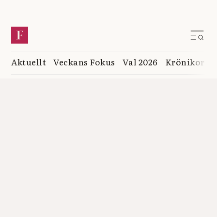
Aktuellt
Veckans Fokus
Val 2026
Krönikor
K