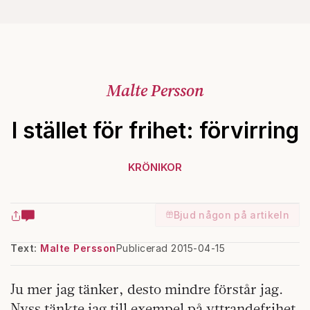
Malte Persson
I stället för frihet: förvirring
KRÖNIKOR
Bjud någon på artikeln
Text:
Malte Persson
Publicerad 2015-04-15
Ju mer
jag
tänker, desto mindre förstår jag.
Nyss tänkte jag till exempel på yttrandefrihet