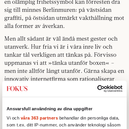
en olämplig frihetssymbol kan förresten dra
sig till minnes Berlinmuren: på västsidan
graffiti, på östsidan utmärkt vakthållning mot
alla former av åverkan.
Men allt sådant är väl ändå mest gester och
utanverk. Hur fria vi är i våra inre liv och
tankar tål verkligen att tänkas på. Förvisso
uppmanas vi att »tänka utanför boxen« –
men inte alltför långt utanför. Gärna skapa en
innovativ internetfirma som rationaliserar
bort avlönat tjänstearbete. Men att tänka så
långt utanför att man börjar ifrågasätta
lönearbetet som sådant … nä. Då kan man
Ansvarsfull användning av dina uppgifter
nästan lika gärna dansa naken på stan. Och
Vi och
våra 363 partners
behandlar din personliga data,
ändå är det inte det som brukar åsyftas när
som t.ex. ditt IP-nummer, och använder teknologi såsom
folk talar om »åsiktskorridoren«? Ju mindre