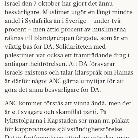
Israel den 7 oktober har gjort det ännu
besvärligare. Muslimer utgör en långt mindre
andel i Sydafrika än i Sverige – under två
procent – men åttio procent av muslimerna
räknas till blandgruppen färgade, som är en
viktig bas för DA. Solidariteten med
palestinier var också ett framträdande drag i
antiapartheidrörelsen. Att DA försvarar
Israels existens och talar klarspråk om Hamas
är därför något ANC gärna utnyttjar för att
göra det ännu besvärligare för DA.
ANC kommer förstås att vinna ändå, men det
är ett svagare och skamfilat parti. På
lyktstolparna i Kapstaden ser man nu plakat
för kapprovinsens självständighetsrörelse.
Det är fortfarande en ytterkantsrörelse, men