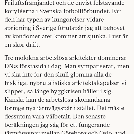
Friluftsfrämjandet och de envist felstavande
koryféerna i Svenska fotbollförbundet. Får
den här typen av kungörelser vidare
spridning i Sverige förutspår jag att behovet
av kondomer åter kommer att sjunka. Lust är
en skör drift.
Tre molokna arbetslösa arkitekter dominerar
DN:s förstasida i dag. Man sympatiserar, men
vi ska inte för den skull glömma alla de
hiskliga, nybrutalistiska arkitektskapelser vi
slipper, så länge byggkrisen håller i sig.
Kanske kan de arbetslösa skönandarna
formge nya järnvägsspår i stället. Det måste
dessutom vara välbetalt. Den senaste
beräkningen jag såg för ett fungerande
järnvägsspår mellan Göteborg och Oslo, vad