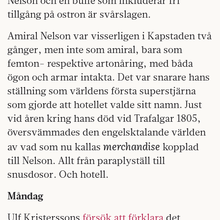
Nelson och en buffé som inkluderar fri
tillgång på ostron är svårslagen.
Amiral Nelson var visserligen i Kapstaden två
gånger, men inte som amiral, bara som
femton- respektive artonåring, med båda
ögon och armar intakta. Det var snarare hans
ställning som världens första superstjärna
som gjorde att hotellet valde sitt namn. Just
vid åren kring hans död vid Trafalgar 1805,
översvämmades den engelsktalande världen
merchandise
av vad som nu kallas
kopplad
till Nelson. Allt från paraplyställ till
snusdosor. Och hotell.
Måndag
Ulf Kristerssons
försök att förklara
det