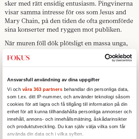
sker med rätt ensidig entusiasm. Pingvinerna
visar samma intresse för oss som Jesus and
Mary Chain, på den tiden de ofta genomförde
sina konserter med ryggen mot publiken.
När muren föll dök plötsligt en massa unga,
ambitiösa ester upp i Tallins
regeringskvarter. De talade alla bred
amerikanska, som om de just utexaminerats
från någon hemlig agentskola i Langley,
Ansvarsfull användning av dina uppgifter
Virginia. Nu står Finland på randen till att få
Vi och
våra 363 partners
behandlar din personliga data,
en sydstatare som president: Alexander Stubb
som t.ex. ditt IP-nummer, och använder teknologi såsom
gick i high school i Florida och tog sin
cookies för att lagra och få tillgång till information på din
examen i statsvetenskap i South Carolina, den
enhet för att kunna tillhandahålla personliga annonser och
innehåll, annons- och innehållsmätning, åskådarinsikter
första amerikanska delstaten som utträdde ur
och produktutveckling. Du kan själv välja vilka som får
unionen i upptakten till inbördeskriget.
använda din data och i vilka syften.
Alternativet är en amatördiscjockey, DJ Pexi,