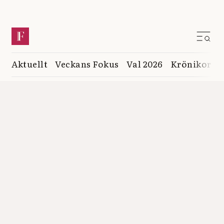
Aktuellt
Veckans Fokus
Val 2026
Krönikor
K