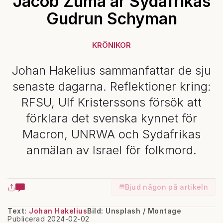
Jacob Zuma är Sydafrikas
Gudrun Schyman
KRÖNIKOR
Johan Hakelius sammanfattar de sju
senaste dagarna. Reflektioner kring:
RFSU, Ulf Kristerssons försök att
förklara det svenska kynnet för
Macron, UNRWA och Sydafrikas
anmälan av Israel för folkmord.
Bjud någon på artikeln
Text:
Johan Hakelius
Bild: Unsplash / Montage
Publicerad 2024-02-02