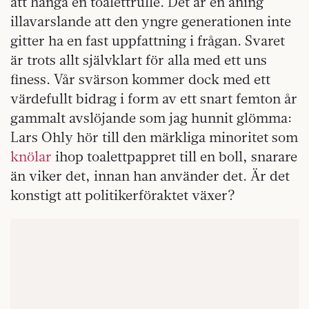
att hänga en toalettrulle. Det är en aning
illavarslande att den yngre generationen inte
gitter ha en fast uppfattning i frågan. Svaret
är trots allt självklart för alla med ett uns
finess. Vår svärson kommer dock med ett
värdefullt bidrag i form av ett snart femton år
gammalt avslöjande som jag hunnit glömma:
Lars Ohly hör till den märkliga minoritet som
knölar
ihop toalettpappret till en boll, snarare
än viker det, innan han använder det. Är det
konstigt att politikerföraktet växer?