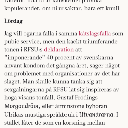
Diderot. Ibland är kanske det publika
kopulerandet, om ni ursäktar, bara ett knull.
Lördag
Jag vill ogärna falla i samma
kåtslagsfälla
som
pubic service, men den käckt triumferande
tonen i RFSU:s
deklaration
att
”imponerande” 40 procent av svenskarna
använt kondom det gångna året, säger något
om problemet med organisationer av det här
slaget. Man skulle kunna tänka sig att
sexgalningarna på RFSU lät sig inspireras av
höga visans tonfall, Gustaf Frödings
Morgondröm
, eller åtminstone byhoran
Utvandrarna
Ulrikas mustiga språkbruk i
. I
stället låter de som en korsning mellan